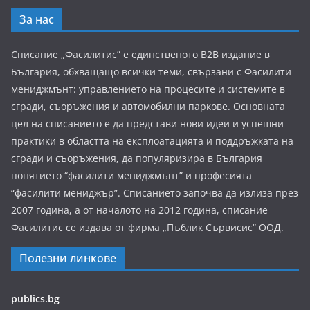
За нас
Списание „Фасилитис” е единственото B2B издание в
България, обхващащо всички теми, свързани с Фасилити
мениджмънт: управлението на процесите и системите в
сгради, съоръжения и автомобилни паркове. Основната
цел на списанието е да представи нови идеи и успешни
практики в областта на експлоатацията и поддръжката на
сгради и съоръжения, да популяризира в България
понятието “фасилити мениджмънт” и професията
“фасилити мениджър”. Списанието започва да излиза през
2007 година, а от началото на 2012 година, списание
Фасилитис се издава от фирма „Пъблик Сървисис“ ООД.
Полезни линкове
publics.bg