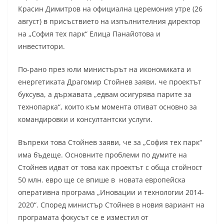
Красин Димитров на официална церемония утре (26
август) в присъствието на изпълнителния директор
на „София тех парк“ Елица Панайотова и
инвеститори.
По-рано през юли министърът на икономиката и
енергетиката Драгомир Стойнев заяви, че проектът
буксува, а държавата „едвам осигурява парите за
технопарка“, които към момента отиват основно за
командировки и консултантски услуги.
Въпреки това Стойнев заяви, че за „София тех парк“
има бъдеще. Основните проблеми по думите на
Стойнев идват от това как проектът с обща стойност
50 млн. евро ще се впише в новата европейска
оперативна програма „Иновации и технологии 2014-
2020“. Според министър Стойнев в новия вариант на
програмата фокусът се е изместил от