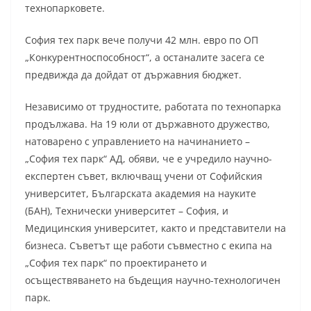
технопарковете.
София тех парк вече получи 42 млн. евро по ОП
„Конкурентноспособност“, а останалите засега се
предвижда да дойдат от държавния бюджет.
Независимо от трудностите, работата по технопарка
продължава. На 19 юли от държавното дружество,
натоварено с управлението на начинанието –
„София тех парк“ АД, обяви, че е учредило научно-
експертен съвет, включващ учени от Софийския
университет, Българската академия на науките
(БАН), Технически университет – София, и
Медицинския университет, както и представители на
бизнеса. Съветът ще работи съвместно с екипа на
„София тех парк“ по проектирането и
осъществяването на бъдещия научно-технологичен
парк.