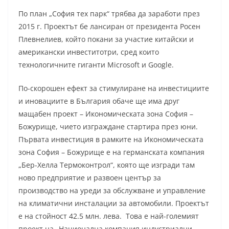
По план „София тех парк“ трябва да заработи през
2015 г. Проектът бе лансиран от президента Росен
Плевнелиев, който покани за участие китайски и
американски инвеститотри, сред които
технологичните гиганти Microsoft и Google.
По-скорошен ефект за стимулиране на инвестициите
и иновациите в България обаче ще има друг
мащабен проект – Икономическата зона София –
Божурище, чието изграждане стартира през юни.
Първата инвестиция в рамките на Икономическата
зона София – Божурище е на германската компания
„Бер-Хелла Термоконтрол“, която ще изгради там
ново предприятие и развоен център за
производство на уреди за обслужване и управление
на климатични инсталации за автомобили. Проектът
е на стойност 42.5 млн. лева. Това е най-големият
проект на „Национална компания индустриални