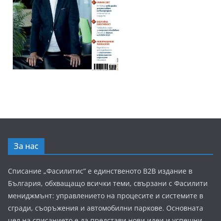
За нас
Списание „Фасилитис” е единственото B2B издание в
България, обхващащо всички теми, свързани с Фасилити
мениджмънт: управлението на процесите и системите в
сгради, съоръжения и автомобилни паркове. Основната
цел на списанието е да представи нови идеи и успешни