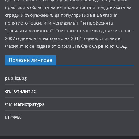
практики в областта на експлоатацията и поддръжката на
сгради и съоръжения, да популяризира в България
понятието “фасилити мениджмънт” и професията
“фасилити мениджър”. Списанието започва да излиза през
2007 година, а от началото на 2012 година, списание
Фасилитис се издава от фирма „Пъблик Сървисис“ ООД.
Полезни линкове
publics.bg
сп. Ютилитис
ФМ магистратура
БГФМА