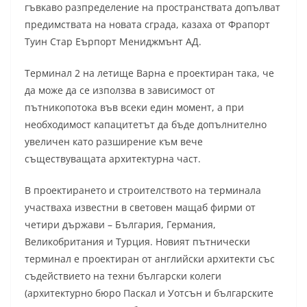
гъвкаво разпределение на пространствата допълват
предимствата на новата сграда, казаха от Фрапорт
Туин Стар Еърпорт Мениджмънт АД.
Терминал 2 на летище Варна е проектиран така, че
да може да се използва в зависимост от
пътникопотока във всеки един момент, а при
необходимост капацитетът да бъде допълнително
увеличен като разширение към вече
съществуващата архитектурна част.
В проектирането и строителството на терминала
участваха известни в световен мащаб фирми от
четири държави – България, Германия,
Великобритания и Турция. Новият пътнически
терминал е проектиран от английски архитекти със
съдействието на техни български колеги
(архитектурно бюро Паскал и Уотсън и българските