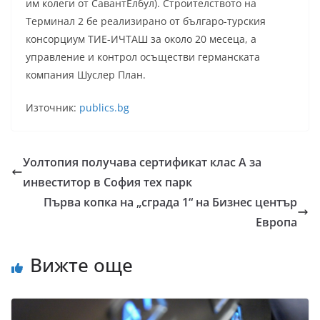
им колеги от СавантЕлбул). Строителството на
Терминал 2 бе реализирано от българо-турския
консорциум ТИЕ-ИЧТАШ за около 20 месеца, а
управление и контрол осъществи германската
компания Шуслер План.
Източник:
publics.bg
Уолтопия получава сертификат клас А за
инвеститор в София тех парк
Първа копка на „сграда 1“ на Бизнес център
Европа
Вижте още