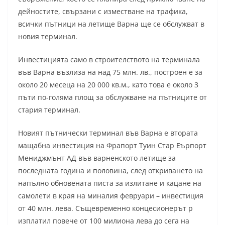
дейностите, свързани с изместване на трафика,
всички пътници на летище Варна ще се обслужват в
новия терминал.
Инвестицията само в строителството на терминала
във Варна възлиза на над 75 млн. лв., построен е за
около 20 месеца на 20 000 кв.м., като това е около 3
пъти по-голяма площ за обслужване на пътниците от
стария терминал.
Новият пътнически терминал във Варна е втората
мащабна инвестиция на Фрапорт Туин Стар Еърпорт
Мениджмънт АД във варненското летище за
последната година и половина, след откриването на
напълно обновената писта за излитане и кацане на
самолети в края на миналия февруари – инвестиция
от 40 млн. лева. Същевременно концесионерът р
изплатил повече от 100 милиона лева до сега на