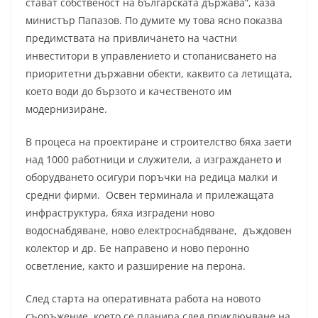
стават собственост на българската държава“, каза
министър Папазов. По думите му това ясно показва
предимствата на привличането на частни
инвеститори в управлението и стопанисването на
приоритетни държавни обекти, каквито са летищата,
което води до бързото и качественото им
модернизиране.
В процеса на проектиране и строителство бяха заети
над 1000 работници и служители, а изграждането и
оборудването осигури поръчки на редица малки и
средни фирми. Освен терминала и прилежащата
инфраструктура, бяха изградени ново
водоснабдяване, ново електроснабдяване, дъждовен
колектор и др. Бе направено и ново перонно
осветление, както и разширение на перона.
След старта на оперативната работа на новото
съоръжение, което се планира след приключване на