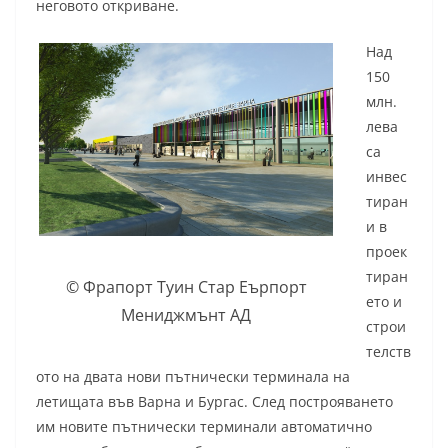
неговото откриване.
Над
150
млн.
лева
са
инвес
тиран
и в
проек
тиран
© Фрапорт Туин Стар Еърпорт
ето и
Мениджмънт АД
строи
телств
ото на двата нови пътнически терминала на
летищата във Варна и Бургас. След построяването
им новите пътнически терминали автоматично