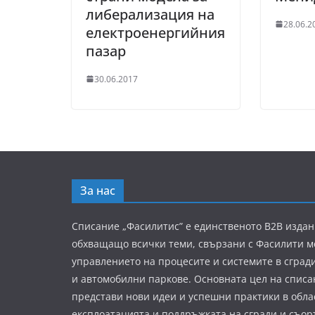
либерализация на
28.06.2
електроенергийния
пазар
30.06.2017
За нас
Списание „Фасилитис” е единственото B2B издан
обхващащо всички теми, свързани с Фасилити 
управлението на процесите и системите в сград
и автомобилни паркове. Основната цел на списа
представи нови идеи и успешни практики в обла
експлоатацията и поддръжката на сгради и съор