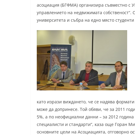
асоциация (БГФМА) организира съвместно с 
управлението на недвижимата собственост“. 
университета и събра на едно място студент
като изрази виждането, че се надява формати 
може да допринесе. Той обяви, че за 2011 год
5%, а по неофициални данни – за 2012 година 
специалисти и стандарти“, каза още Горан Ми
основните цели на Асоциацията, отговорно о