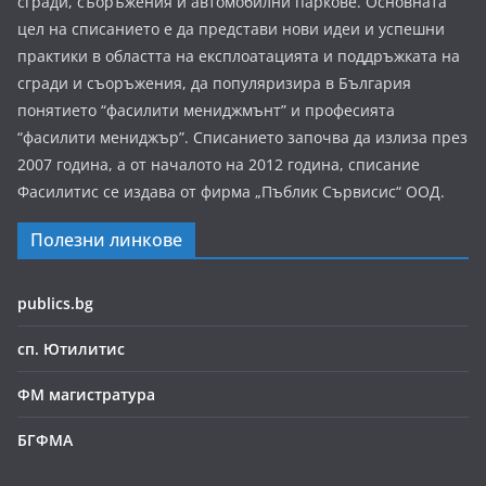
сгради, съоръжения и автомобилни паркове. Основната
цел на списанието е да представи нови идеи и успешни
практики в областта на експлоатацията и поддръжката на
сгради и съоръжения, да популяризира в България
понятието “фасилити мениджмънт” и професията
“фасилити мениджър”. Списанието започва да излиза през
2007 година, а от началото на 2012 година, списание
Фасилитис се издава от фирма „Пъблик Сървисис“ ООД.
Полезни линкове
publics.bg
сп. Ютилитис
ФМ магистратура
БГФМА