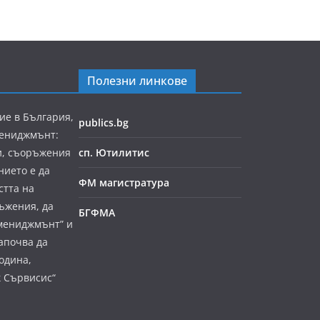
Полезни линкове
ие в България,
publics.bg
мениджмънт:
и, съоръжения
сп. Ютилитис
нието е да
ФМ магистратура
стта на
ъжения, да
БГФМА
мениджмънт” и
апочва да
година,
к Сървисис“