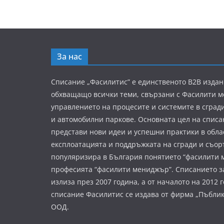
За нас
Списание „Фасилитис” е единственото B2B издан
обхващащо всички теми, свързани с Фасилити 
управлението на процесите и системите в сград
и автомобилни паркове. Основната цел на списа
представи нови идеи и успешни практики в обла
експлоатацията и поддръжката на сгради и съор
популяризира в България понятието “фасилити 
професията “фасилити мениджър”. Списанието з
излиза през 2007 година, а от началото на 2012 
списание Фасилитис се издава от фирма „Пъбли
ООД.