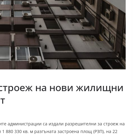
 строеж на нови жилищни
т
ните администрации са издали разрешителни за строеж на
 1 880 330 кв. м разгъната застроена площ (РЗП), на 22