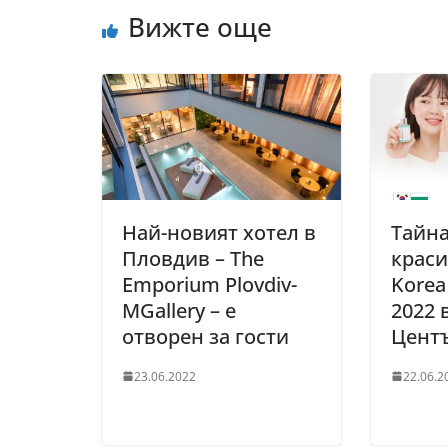
Вижте още
Най-новият хотел в
Тайна
Пловдив – The
краси
Emporium Plovdiv-
Korea
MGallery – е
2022 
отворен за гости
Цент
23.06.2022
22.06.2