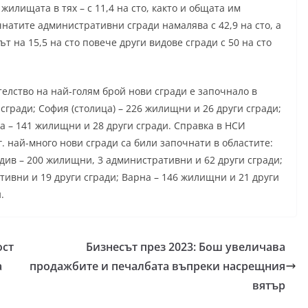
 жилищата в тях – с 11,4 на сто, както и общата им
очнатите административни сгради намалява с 42,9 на сто, а
ът на 15,5 на сто повече други видове сгради с 50 на сто
телство на най-голям брой нови сгради е започнало в
сгради; София (столица) – 226 жилищни и 26 други сгради;
на – 141 жилищни и 28 други сгради. Справка в НСИ
. най-много нови сгради са били започнати в областите:
вдив – 200 жилищни, 3 административни и 62 други сгради;
тивни и 19 други сгради; Варна – 146 жилищни и 21 други
.
ост
Бизнесът през 2023: Бош увеличава
а
продажбите и печалбата въпреки насрещния
вятър