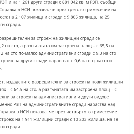
ЗП и на 1 261 други сгради с 881 042 кв. м РЗП, съобщи
Справка в НСИ показва, че през третото тримесечие на
роеж на 2 107 жилищни сгради с 9 805 жилища, на 25
ги сгради.
разрешителни за строеж на жилищни сгради се
,2 на сто, а разгънатата им застроена площ – с 65,5 на
2 на сто по-малко административни сгради с 9,3 на сто
роеж на други сгради нарастват с 0,6 на сто, както и
.
2 г. издадените разрешителни за строеж на нови жилищни
тях – с 64,5 на сто, а разгънатата им застроена площ – с
телни за строеж на административни и други видове
ременно РЗП на административните сгради нараства над
. Справка в НСИ показва, че през четвъртото тримесечие
 строеж на 1 911 жилищни сгради с 10 203 жилища, на 18
ги сгради.