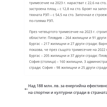
тримесечие на 2023 г. нарастват с 22,6 на сто,
застроена площ – с 12,8 на сто. Броят на зап
тяхната РЗП – с 54,5 на сто. Започнал е строеж
по-голяма РЗП.
През четвъртото тримесечие на 2023 г. строи
областите: Пловдив – 264 жилищни и 91 други 
Бургас – 217 жилищни и 27 други сгради; Вар
показва, че през същото тримесечие на 2022 г
Бургас – 205 жилищни и 37 други сгради; Пло
София (столица) – 160 жилищни, 3 администра
сгради; София – 98 жилищни и 25 други сгради
Над 188 млн. лв. за енергийна ефективн
на спортни и културни сгради в странат