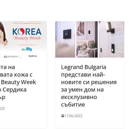
та на
Legrand Bulgaria
вата кожа с
представи най-
 Beauty Week
новите си решения
в Сердика
за умен дом на
ър
ексклузивно
събитие
022
17.06.2022