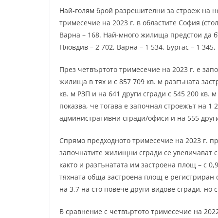
Най-голям брой разрешителни за строеж на н
тримесечие на 2023 г. в областите София (столи
Варна – 168. Най-много жилища предстои да бъ
Пловдив – 2 702, Варна – 1 534, Бургас – 1 345
През четвъртото тримесечие на 2023 г. е зап
жилища в тях и с 857 709 кв. м разгъната зас
кв. м РЗП и на 641 други сгради с 545 200 кв.
показва, че тогава е започнал строежът на 1 
административни сгради/офиси и на 555 други
Спрямо предходното тримесечие на 2023 г. п
започнатите жилищни сгради се увеличават с 0,
както и разгънатата им застроена площ – с 0
тяхната обща застроена площ е регистриран сп
на 3,7 на сто повече други видове сгради, но с
В сравнение с четвъртото тримесечие на 202