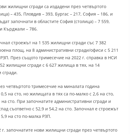
ови жилищни сгради са издадени през четвъртото
ца) – 435, Пловдив – 393, Бургас – 217, София – 186, и
дат започнати в областите София (столица) – 7 559,
, и Кърджали – 786.
очнал строежът на 1 535 жилищни сгради със 7 382
троена площ, на 8 административни сгради/офиси с 5 211
 м РЗП. През същото тримесечие на 2022 г. справка в НСИ
252 жилищни сгради с 6 627 жилища в тях, на 14
 сгради.
рез четвъртото тримесечие на миналата година
5 на сто, но жилищата в тях са по-малко с 2,6 на сто,
,9 на сто. При започнатите административни сгради и
ад съответно с 52,9 и 54,2 на сто. Започнал е строежът
 5,9 на сто по-малка РЗП.
2 г. започнатите нови жилищни сгради през четвъртото