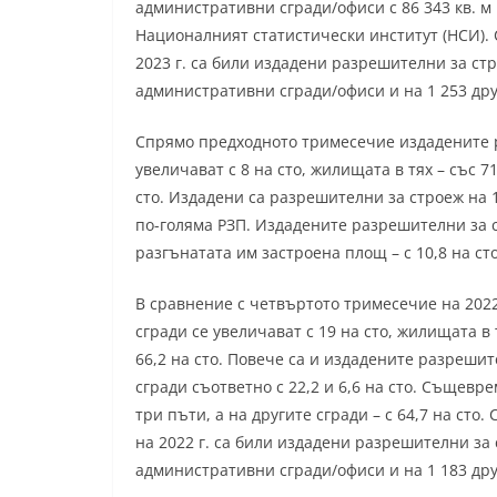
административни сгради/офиси с 86 343 кв. м Р
Националният статистически институт (НСИ). 
2023 г. са били издадени разрешителни за ст
административни сгради/офиси и на 1 253 дру
Спрямо предходното тримесечие издадените 
увеличават с 8 на сто, жилищата в тях – със 71
сто. Издадени са разрешителни за строеж на 1
по-голяма РЗП. Издадените разрешителни за ст
разгънатата им застроена площ – с 10,8 на сто
В сравнение с четвъртото тримесечие на 202
сгради се увеличават с 19 на сто, жилищата в 
66,2 на сто. Повече са и издадените разреши
сгради съответно с 22,2 и 6,6 на сто. Същев
три пъти, а на другите сгради – с 64,7 на сто
на 2022 г. са били издадени разрешителни за
административни сгради/офиси и на 1 183 дру