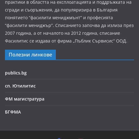
практики в областта на експлоатацията и поддръжката на
сгради и съоръжения, да популяризира в България
понятието “фасилити мениджмънт” и професията
“фасилити мениджър”. Списанието започва да излиза през
2007 година, а от началото на 2012 година, списание
Фасилитис се издава от фирма „Пъблик Сървисис“ ООД.
Полезни линкове
publics.bg
сп. Ютилитис
ФМ магистратура
БГФМА