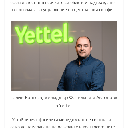
ефективност във всичките си обекти и надграждане
на системата за управление на централния си офис.
Галин Рашков, мениджър Фасилити и Автопарк
в Yettel.
„Устойчивият фасилити мениджмънт не се отнася
само до намаляване на разходите и краткосрочните