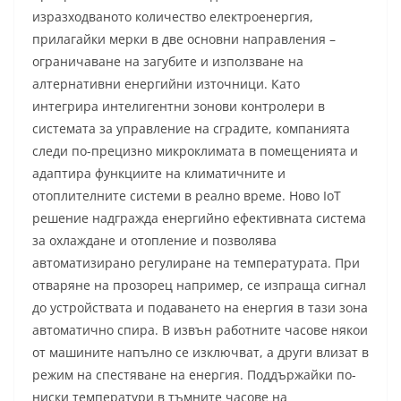
изразходваното количество електроенергия,
прилагайки мерки в две основни направления –
ограничаване на загубите и използване на
алтернативни енергийни източници. Като
интегрира интелигентни зонови контролери в
системата за управление на сградите, компанията
следи по-прецизно микроклимата в помещенията и
адаптира функциите на климатичните и
отоплителните системи в реално време. Ново IoT
решение надгражда енергийно ефективната система
за охлаждане и отопление и позволява
автоматизирано регулиране на температурата. При
отваряне на прозорец например, се изпраща сигнал
до устройствата и подаването на енергия в тази зона
автоматично спира. В извън работните часове някои
от машините напълно се изключват, а други влизат в
режим на спестяване на енергия. Поддържайки по-
ниски температури в тъмните часове на