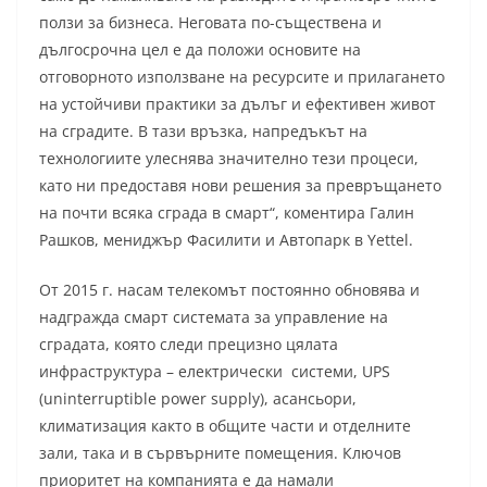
ползи за бизнеса. Неговата по-съществена и
дългосрочна цел е да положи основите на
отговорното използване на ресурсите и прилагането
на устойчиви практики за дълъг и ефективен живот
на сградите. В тази връзка, напредъкът на
технологиите улеснява значително тези процеси,
като ни предоставя нови решения за превръщането
на почти всяка сграда в смарт“, коментира Галин
Рашков, мениджър Фасилити и Автопарк в Yettel.
От 2015 г. насам телекомът постоянно обновява и
надгражда смарт системата за управление на
сградата, която следи прецизно цялата
инфраструктура – електрически системи, UPS
(uninterruptible power supply), асансьори,
климатизация както в общите части и отделните
зали, така и в сървърните помещения. Ключов
приоритет на компанията е да намали