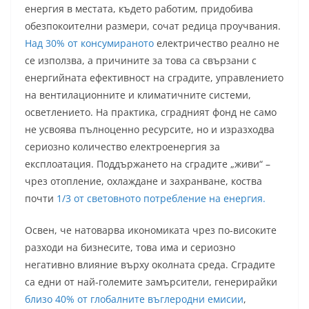
енергия в местата, където работим, придобива
обезпокоителни размери, сочат редица проучвания.
Над 30% от консумираното
електричество реално не
се използва, а причините за това са свързани с
енергийната ефективност на сградите, управлението
на вентилационните и климатичните системи,
осветлението. На практика, сградният фонд не само
не усвоява пълноценно ресурсите, но и изразходва
сериозно количество електроенергия за
експлоатация. Поддържането на сградите „живи“ –
чрез отопление, охлаждане и захранване, коства
почти
1/3 от световното потребление на енергия.
Освен, че натоварва икономиката чрез по-високите
разходи на бизнесите, това има и сериозно
негативно влияние върху околната среда. Сградите
са едни от най-големите замърсители, генерирайки
близо 40% от глобалните въглеродни емисии
,