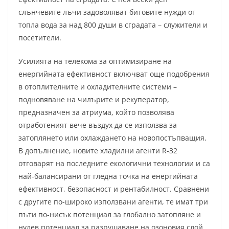
слънчевите лъчи задоволяват битовите нужди от
топла вода за над 800 души в сградата – служители и
посетители.
Усилията на телекома за оптимизиране на
енергийната ефективност включват още подобрения
в отоплителните и охладителните системи –
подновяване на чилърите и рекуператор,
предназначен за атриума, който позволява
отработеният вече въздух да се използва за
затоплянето или охлаждането на новопостъпващия.
В допълнение, новите хладилни агенти R-32
отговарят на последните екологични технологии и са
най-балансирани от гледна точка на енергийната
ефективност, безопасност и рентабилност. Сравнени
с другите по-широко използвани агенти, те имат три
пъти по-нисък потенциал за глобално затопляне и
нулев потенциал за разрушаване на озоновия слой,