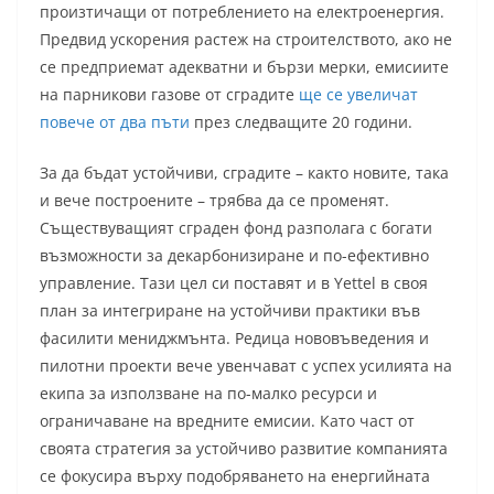
произтичащи от потреблението на електроенергия.
Предвид ускорения растеж на строителството, ако не
се предприемат адекватни и бързи мерки, емисиите
на парникови газове от сградите
ще се увеличат
повече от два пъти
през следващите 20 години.
За да бъдат устойчиви, сградите – както новите, така
и вече построените – трябва да се променят.
Съществуващият сграден фонд разполага с богати
възможности за декарбонизиране и по-ефективно
управление. Тази цел си поставят и в Yettel в своя
план за интегриране на устойчиви практики във
фасилити мениджмънта. Редица нововъведения и
пилотни проекти вече увенчават с успех усилията на
екипа за използване на по-малко ресурси и
ограничаване на вредните емисии. Като част от
своята стратегия за устойчиво развитие компанията
се фокусира върху подобряването на енергийната