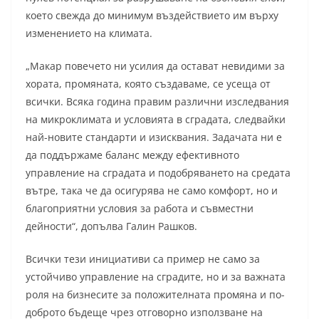
което свежда до минимум въздействието им върху
изменението на климата.
„Макар повечето ни усилия да остават невидими за
хората, промяната, която създаваме, се усеща от
всички. Всяка година правим различни изследвания
на микроклимата и условията в сградата, следвайки
най-новите стандарти и изисквания. Задачата ни е
да поддържаме баланс между ефективното
управление на сградата и подобряването на средата
вътре, така че да осигурява не само комфорт, но и
благоприятни условия за работа и съвместни
дейности“, допълва Галин Рашков.
Всички тези инициативи са пример не само за
устойчиво управление на сградите, но и за важната
роля на бизнесите за положителната промяна и по-
доброто бъдеще чрез отговорно използване на