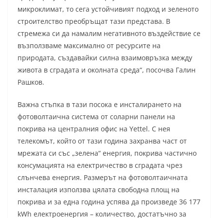
микроклимат, то сега устойчивият подход и зеленото
строителство преобръщат тази представа. В
стремежа си да намалим негативното въздействие се
възползваме максимално от ресурсите на
природата, създавайки силна взаимовръзка между
живота в сградата и околната среда“, посочва Галин
Рашков.
Важна стъпка в тази посока е инсталирането на
фотоволтаична система от соларни панели на
покрива на централния офис на Yettel. С нея
телекомът, който от тази година захранва част от
мрежата си със „зелена“ енергия, покрива частично
консумацията на електричество в сградата чрез
слънчева енергия. Размерът на фотоволтаичната
инсталация използва цялата свободна площ на
покрива и за една година успява да произведе 36 177
kWh електроенергия – количество, достатъчно за