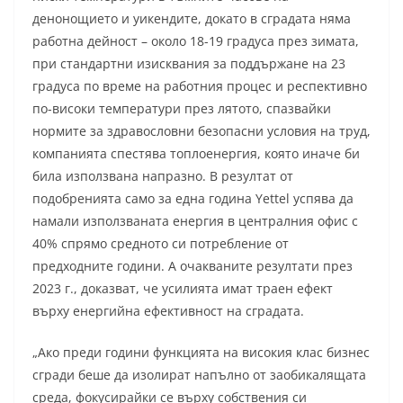
денонощието и уикендите, докато в сградата няма
работна дейност – около 18-19 градуса през зимата,
при стандартни изисквания за поддържане на 23
градуса по време на работния процес и респективно
по-високи температури през лятото, спазвайки
нормите за здравословни безопасни условия на труд,
компанията спестява топлоенергия, която иначе би
била използвана напразно. В резултат от
подобренията само за една година Yettel успява да
намали използваната енергия в централния офис с
40% спрямо средното си потребление от
предходните години. А очакваните резултати през
2023 г., доказват, че усилията имат траен ефект
върху енергийна ефективност на сградата.
„Ако преди години функцията на високия клас бизнес
сгради беше да изолират напълно от заобикалящата
среда, фокусирайки се върху собствения си