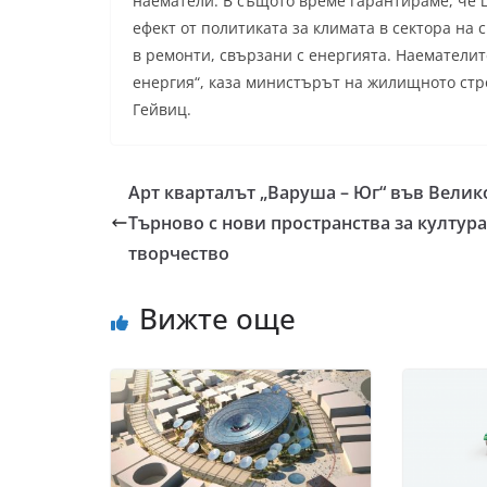
наематели. В същото време гарантираме, че 
ефект от политиката за климата в сектора на
в ремонти, свързани с енергията. Наематели
енергия“, каза министърът на жилищното стро
Гейвиц.
Арт кварталът „Варуша – Юг“ във Велик
Търново с нови пространства за култура
творчество
Вижте още