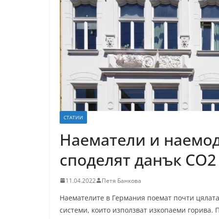
СТАТИИ
Наематели и наемод
споделят данък CO2
11.04.2022
Петя Банкова
Наемателите в Германия поемат почти цялата
системи, които използват изкопаеми горива.