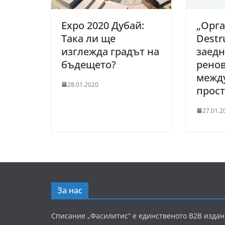
Expo 2020 Дубай:
„Орга
Така ли ще
Destr
изглежда градът на
заедн
бъдещето?
рено
межд
28.01.2020
прост
27.01.2
За нас
Списание „Фасилитис” е единственото B2B издан