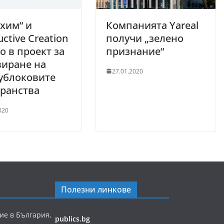
хим“ и
Компанията Yareal
uctive Creation
получи „зелено
о в проект за
признание“
виране на
27.01.2020
ублоковите
ранства
020
Полезни линкове
ие в България,
publics.bg