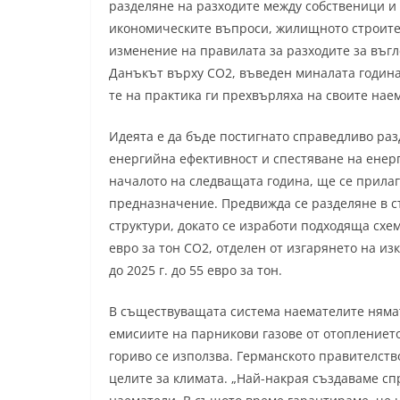
разделяне на разходите между собственици и
икономическите въпроси, жилищното строител
изменение на правилата за разходите за въгл
Данъкът върху CO2, въведен миналата година,
те на практика ги прехвърляха на своите нае
Идеята е да бъде постигнато справедливо раз
енергийна ефективност и спестяване на енерг
началото на следващата година, ще се прилаг
предназначение. Предвижда се разделяне в с
структури, докато се изработи подходяща схем
евро за тон CO2, отделен от изгарянето на и
до 2025 г. до 55 евро за тон.
В съществуващата система наемателите нямат
емисиите на парникови газове от отоплението
гориво се използва. Германското правителств
целите за климата. „Най-накрая създаваме с