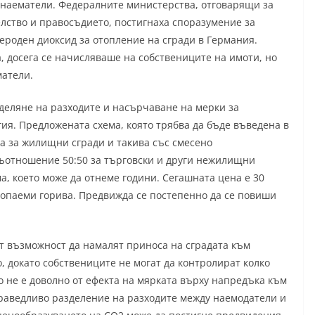
 наематели. Федералните министерства, отговарящи за
ство и правосъдието, постигнаха споразумение за
ероден диоксид за отопление на сгради в Германия.
 досега се начисляваше на собствениците на имоти, но
матели.
деляне на разходите и насърчаване на мерки за
ия. Предложената схема, която трябва да бъде въведена в
а за жилищни сгради и такива със смесено
ъотношение 50:50 за търговски и други нежилищни
а, което може да отнеме години. Сегашната цена е 30
зкопаеми горива. Предвижда се постепенно да се повиши
 възможност да намалят приноса на сградата към
, докато собствениците не могат да контролират колко
о не е доволно от ефекта на мярката върху напредъка към
праведливо разделение на разходите между наемодатели и