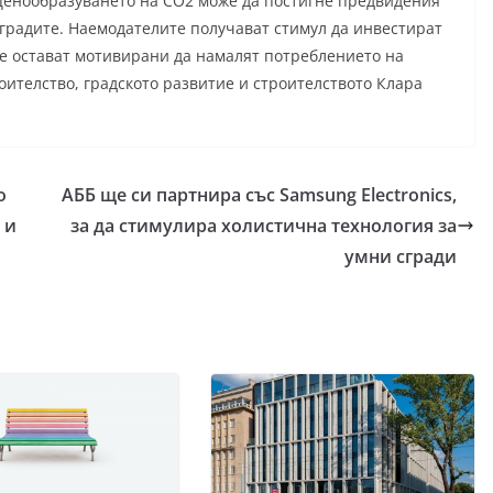
ценообразуването на CO2 може да постигне предвидения
 сградите. Наемодателите получават стимул да инвестират
те остават мотивирани да намалят потреблението на
ителство, градското развитие и строителството Клара
о
АББ ще си партнира със Samsung Electronics,
 и
за да стимулира холистична технология за
умни сгради