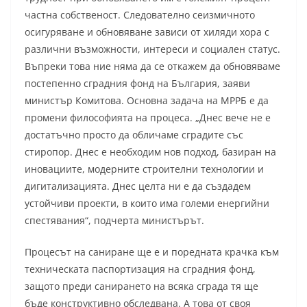
частна собственост. Следователно сеизмичното
осигуряване и обновяване зависи от хиляди хора с
различни възможности, интереси и социален статус.
Въпреки това ние няма да се откажем да обновяваме
постепенно сградния фонд на България, заяви
министър Комитова. Основна задача на МРРБ е да
промени философията на процеса. „Днес вече не е
достатъчно просто да обличаме сградите със
стиропор. Днес е необходим нов подход, базиран на
иновациите, модерните строителни технологии и
дигитализацията. Днес целта ни е да създадем
устойчиви проекти, в които има големи енергийни
спестявания“, подчерта министърът.
Процесът на саниране ще е и поредната крачка към
техническата паспортизация на сградния фонд,
защото преди санирането на всяка сграда тя ще
бъде конструктивно обследвана. А това от своя