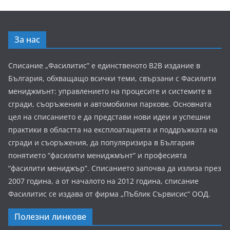
За нас
Списание „Фасилитис” е единственото B2B издание в
България, обхващащо всички теми, свързани с Фасилити
мениджмънт: управлението на процесите и системите в
сгради, съоръжения и автомобилни паркове. Основната
цел на списанието е да представи нови идеи и успешни
практики в областта на експлоатацията и поддръжката на
сгради и съоръжения, да популяризира в България
понятието “фасилити мениджмънт” и професията
“фасилити мениджър”. Списанието започва да излиза през
2007 година, а от началото на 2012 година, списание
Фасилитис се издава от фирма „Пъблик Сървисис“ ООД.
Полезни линкове