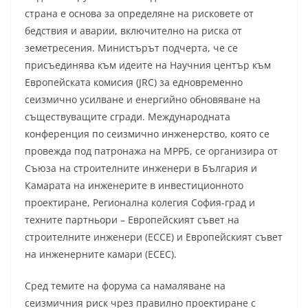
страна е основа за определяне на рисковете от
бедствия и аварии, включително на риска от
земетресения. Министърът подчерта, че се
присъединява към идеите на Научния център към
Европейската комисия (JRC) за едновременно
сеизмично усилване и енергийно обновяване на
съществуващите сгради. Международната
конференция по сеизмично инженерство, която се
провежда под патронажа на МРРБ, се организира от
Съюза на строителните инженери в България и
Камарата на инженерите в инвестиционното
проектиране, Регионална колегия София-град и
техните партньори – Европейският съвет на
строителните инженери (ECCE) и Европейският съвет
на инженерните камари (ECEC).
Сред темите на форума са намаляване на
сеизмичния риск чрез правилно проектиране с