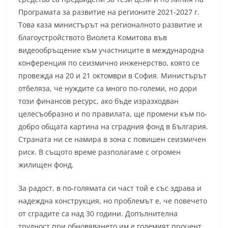
Програмата за развитие на регионите 2021-2027 г.
Това каза министърът на регионалното развитие и
благоустройството Виолета Комитова във
видеообръщение към участниците в международна
конференция по сеизмично инженерство, която се
провежда на 20 и 21 октомври в София. Министърът
отбеляза, че нуждите са много по-големи, но дори
този финансов ресурс, ако бъде изразходван
целесъобразно и по правилата, ще промени към по-
добро общата картина на сградния фонд в България.
Страната ни се намира в зона с повишен сеизмичен
риск. В същото време разполагаме с огромен
жилищен фонд.
За радост, в по-голямата си част той е със здрава и
надеждна конструкция, но проблемът е, че повечето
от сградите са над 30 години. Допълнителна
трудност при обновяването им е големият процент