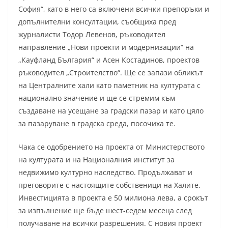
София“, като в него са включени всички препоръки и
допълнителни консултации, съобщиха пред
журналисти Тодор Левенов, ръководител
направление „Нови проекти и модернизации“ на
„Кауфланд България“ и Асен Костадинов, проектов
ръководител „Строителство“. Ще се запази обликът
на Централните хали като паметник на културата с
национално значение и ще се стремим към
създаване на усещане за градски пазар и като цяло
за пазаруване в градска среда, посочиха те.
Чака се одобрението на проекта от Министерството
на културата и на Националния институт за
недвижимо културно наследство. Продължават и
преговорите с настоящите собственици на Халите.
Инвестицията в проекта е 50 милиона лева, а срокът
за изпълнение ще бъде шест-седем месеца след
получаване на всички разрешения. С новия проект