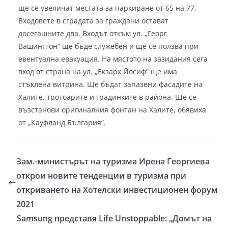
ще се увеличат местата за паркиране от 65 на 77.
Входовете в сградата за граждани остават
досегашните два. Входът откъм ул. „Георг
Вашингтон“ ще бъде служебен и ще се ползва при
евентуална евакуация. На мястото на зазидания сега
вход от страна на ул. „Екзарх Йосиф“ ще има
стъклена витрина. Ще бъдат запазени фасадите на
Халите, тротоарите и градинките в района. Ще се
възстанови оригиналния фонтан на Халите, обявиха
от „Кауфланд България“.
Зам.-министърът на туризма Ирена Георгиева
открои новите тенденции в туризма при
откриването на Хотелски инвестиционен форум
2021
Samsung представя Life Unstoppable: „Домът на