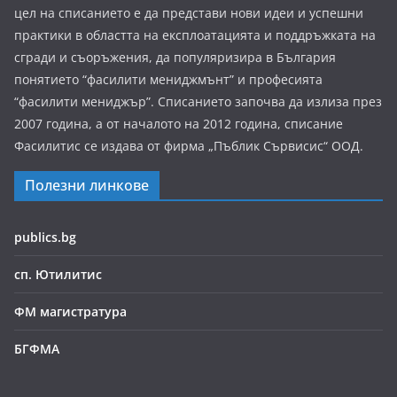
цел на списанието е да представи нови идеи и успешни
практики в областта на експлоатацията и поддръжката на
сгради и съоръжения, да популяризира в България
понятието “фасилити мениджмънт” и професията
“фасилити мениджър”. Списанието започва да излиза през
2007 година, а от началото на 2012 година, списание
Фасилитис се издава от фирма „Пъблик Сървисис“ ООД.
Полезни линкове
publics.bg
сп. Ютилитис
ФМ магистратура
БГФМА