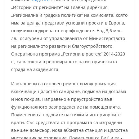
„Истории от регионите“ на Главна дирекция
„Регионална и градска политика“ на комисията, която
има за цел да представи успешни проекти в Европа,
получили подкрепа от еврофондовете. Над 3,6 млн.
лв., осигурени от управляваната от Министерството
на регионалното развити и благоустройството
Оперативна програма „Региони в растеж“ 2014-2020
г., са вложени в реновирането на историческата
сграда на академията.
Извършени са основен ремонт и модернизация,
включващи цялостно саниране, подмяна на дограма
и нов покрив. Направено е преустройство във
функционалното разпределение на помещенията.
Подменени са подовите настилки и интериорните
врати. Със средствата от програмата са изградени
външен асансьор, нова абонатна станция и цялостна
инсталация за отопление. Подменени са ВиК и ел.-