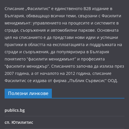
Списание „Фасилитис” е единственото B2B издание в
България, обхващащо всички теми, свързани с Фасилити
мениджмънт: управлението на процесите и системите в
сгради, съоръжения и автомобилни паркове. Основната
цел на списанието е да представи нови идеи и успешни
практики в областта на експлоатацията и поддръжката на
сгради и съоръжения, да популяризира в България
понятието “фасилити мениджмънт” и професията
“фасилити мениджър”. Списанието започва да излиза през
2007 година, а от началото на 2012 година, списание
Фасилитис се издава от фирма „Пъблик Сървисис“ ООД.
Полезни линкове
publics.bg
сп. Ютилитис