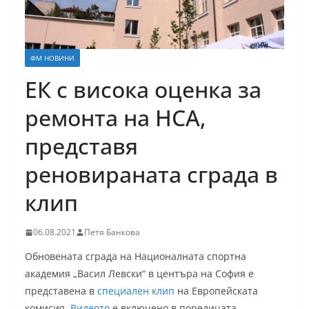
ФМ НОВИНИ
ЕК с висока оценка за
ремонта на НСА,
представя
реновираната сграда в
клип
06.08.2021
Петя Банкова
Обновената сграда на Националната спортна
академия „Васил Левски“ в центъра на София е
представена в
специален клип
на Европейската
комисия.
Видеото
е включено в поредицата