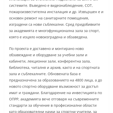
системите. Въведено е видеонаблюдение, СОТ,
пожароизвестителна инсталация и др. Извършен е и
основен ремонт на санитарните помещения,
изградени са нови съблекални. Сред придобивките
за академията е многофункционална зала за спорт,
която е изцяло новоизградена и обзаведена.
По проекта е доставено и монтирано ново
обзавеждане и оборудване за учебни зали и
кабинети, лекционни зали, конферентна зала,
библиотека, читалня и архив, както и на спортната
зала и съблекалните. Обновената база е
предназначена за образованието на 4800 лица, а до
новото спортно оборудване възможност за достъп
имат и граждани. Благодарение на инвестицията по
ОПРР, академията вече отговаря на съвременните
стандарти за обучение в професионални области
като образователни науки за спортни учители, за