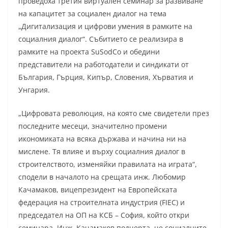
проведоха третия виртуален семинар за развиване
на капацитет за социален диалог на тема
„Дигитализация и цифрови умения в рамките на
социалния диалог“. Събитието се реализира в
рамките на проекта SuSodCo и обедини
представители на работодатели и синдикати от
България, Гърция, Кипър, Словения, Хърватия и
Унгария.
„Цифровата революция, на която сме свидетели през
последните месеци, значително промени
икономиката на всяка държава и начина ни на
мислене. Тя влияе и върху социалния диалог в
строителството, изменяйки правилата на играта“,
сподели в началото на срещата инж. Любомир
Качамаков, вицепрезидент на Европейската
федерация на строителната индустрия (FIEC) и
председател на ОП на КСБ – София, който откри
семинара. Инж. Качамаков подчерта, че социалните