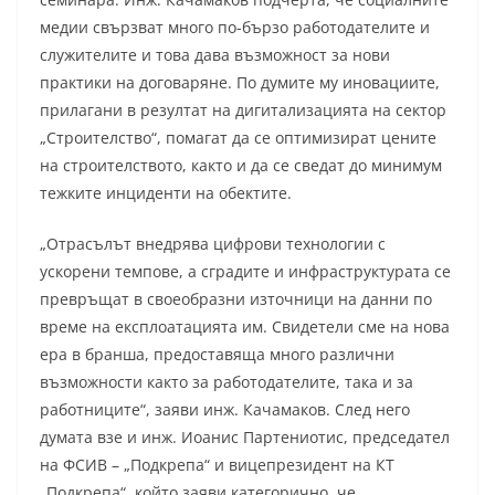
медии свързват много по-бързо работодателите и
служителите и това дава възможност за нови
практики на договаряне. По думите му иновациите,
прилагани в резултат на дигитализацията на сектор
„Строителство“, помагат да се оптимизират цените
на строителството, както и да се сведат до минимум
тежките инциденти на обектите.
„Отрасълът внедрява цифрови технологии с
ускорени темпове, а сградите и инфраструктурата се
превръщат в своеобразни източници на данни по
време на експлоатацията им. Свидетели сме на нова
ера в бранша, предоставяща много различни
възможности както за работодателите, така и за
работниците“, заяви инж. Качамаков. След него
думата взе и инж. Иоанис Партениотис, председател
на ФСИВ – „Подкрепа“ и вицепрезидент на КТ
„Подкрепа“, който заяви категорично, че