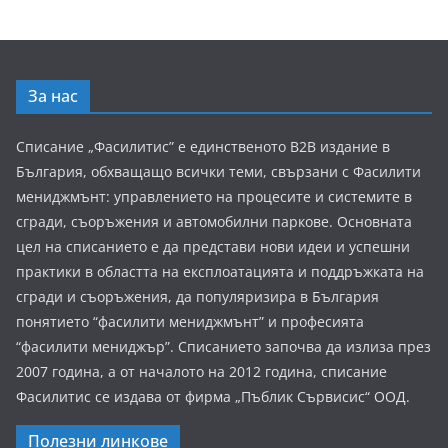
За нас
Списание „Фасилитис” е единственото B2B издание в
България, обхващащо всички теми, свързани с Фасилити
мениджмънт: управлението на процесите и системите в
сгради, съоръжения и автомобилни паркове. Основната
цел на списанието е да представи нови идеи и успешни
практики в областта на експлоатацията и поддръжката на
сгради и съоръжения, да популяризира в България
понятието “фасилити мениджмънт” и професията
“фасилити мениджър”. Списанието започва да излиза през
2007 година, а от началото на 2012 година, списание
Фасилитис се издава от фирма „Пъблик Сървисис“ ООД.
Полезни линкове