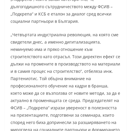
дългогодишното сътрудничеството между ФСИВ –
„Подкрепа“ и КСБ е еталон за диалог сред всички
социални партньори в България.
„Четвъртата индустриална революция, на която сме
свидетели днес, а именно дигитализацията,
неминуемо има и пряко отношение към
строителството като отрасъл. Този директен ефект се
дължи на промените в производството на материали
и в самия процес на строителство“, отбеляза инж.
Партениотис. Той обърна внимание на
професионалното обучение на кадри в бранша,
което може да се възползва от новите методи, за да е
актуално в променящата се среда. Председателят на
ФСИВ – „Подкрепа“ изрази увереност в полезността
на презентациите, подготвени за семинара, които
според него биха допринесли за разширяването на
мирогледа на социалните партньори и формирането