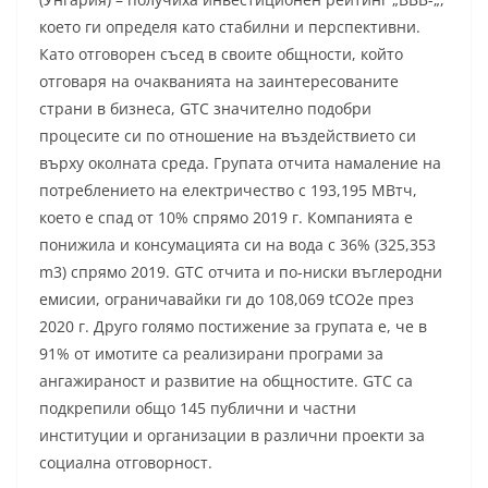
което ги определя като стабилни и перспективни.
Като отговорен съсед в своите общности, който
отговаря на очакванията на заинтересованите
страни в бизнеса, GTC значително подобри
процесите си по отношение на въздействието си
върху околната среда. Групата отчита намаление на
потреблението на електричество с 193,195 МВтч,
което е спад от 10% спрямо 2019 г. Компанията е
понижила и консумацията си на вода с 36% (325,353
m3) спрямо 2019. GTC отчита и по-ниски въглеродни
емисии, ограничавайки ги до 108,069 tCO2e през
2020 г. Друго голямо постижение за групата е, че в
91% от имотите са реализирани програми за
ангажираност и развитие на общностите. GTC са
подкрепили общо 145 публични и частни
институции и организации в различни проекти за
социална отговорност.