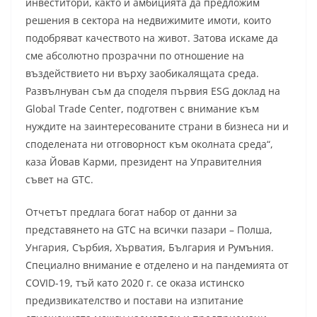
инвеститори, както и амбицията да предложим
решения в сектора на недвижимите имоти, които
подобряват качеството на живот. Затова искаме да
сме абсолютно прозрачни по отношение на
въздействието ни върху заобикалящата среда.
Развълнуван съм да споделя първия ESG доклад на
Global Trade Center, подготвен с внимание към
нуждите на заинтересованите страни в бизнеса ни и
споделената ни отговорност към околната среда“,
каза Йовав Карми, президент на Управителния
съвет на GTC.
Отчетът предлага богат набор от данни за
представянето на GTC на всички пазари – Полша,
Унгария, Сърбия, Хърватия, България и Румъния.
Специално внимание е отделено и на пандемията от
COVID-19, тъй като 2020 г. се оказа истинско
предизвикателство и постави на изпитание