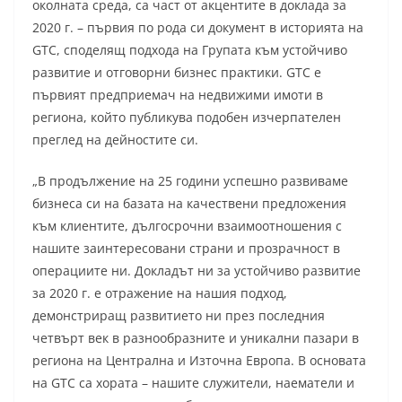
околната среда, са част от акцентите в доклада за
2020 г. – първия по рода си документ в историята на
GTC, споделящ подхода на Групата към устойчиво
развитие и отговорни бизнес практики. GTC е
първият предприемач на недвижими имоти в
региона, който публикува подобен изчерпателен
преглед на дейностите си.
„В продължение на 25 години успешно развиваме
бизнеса си на базата на качествени предложения
към клиентите, дългосрочни взаимоотношения с
нашите заинтересовани страни и прозрачност в
операциите ни. Докладът ни за устойчиво развитие
за 2020 г. е отражение на нашия подход,
демонстриращ развитието ни през последния
четвърт век в разнообразните и уникални пазари в
региона на Централна и Източна Европа. В основата
на GTC са хората – нашите служители, наематели и