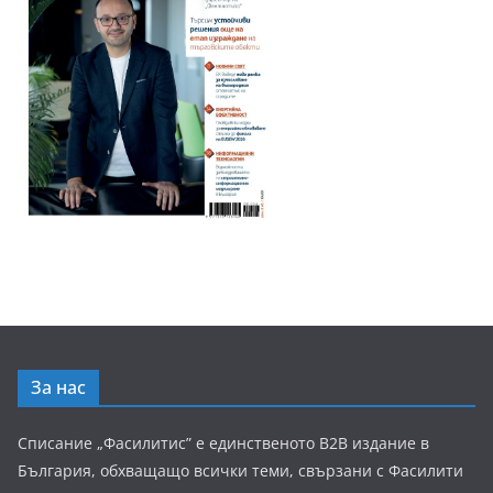
За нас
Списание „Фасилитис” е единственото B2B издание в
България, обхващащо всички теми, свързани с Фасилити