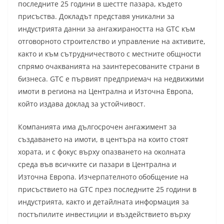
последните 25 години в шестте пазара, където
присъства. Докладът представя уникални за
индустрията данни за ангажираността на GTC към
отговорното строителство и управление на активите,
както и към сътрудничеството с местните общности
спрямо очакванията на заинтересованите страни в
бизнеса. GTC е първият предприемач на недвижими
имоти в региона на Централна и Източна Европа,
който издава доклад за устойчивост.
Компанията има дългосрочен ангажимент за
създаването на имоти, в центъра на които стоят
хората, и с фокус върху опазването на околната
среда във всичките си пазари в Централна и
Източна Европа. Изчерпателното обобщение на
присъствието на GTC през последните 25 години в
индустрията, както и детайлната информация за
постъпилите инвестиции и въздействието върху