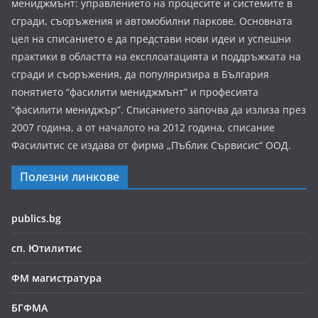
мениджмънт: управлението на процесите и системите в
сгради, съоръжения и автомобилни паркове. Основната
цел на списанието е да представи нови идеи и успешни
практики в областта на експлоатацията и поддръжката на
сгради и съоръжения, да популяризира в България
понятието “фасилити мениджмънт” и професията
“фасилити мениджър”. Списанието започва да излиза през
2007 година, а от началото на 2012 година, списание
Фасилитис се издава от фирма „Пъблик Сървисис“ ООД.
Полезни линкове
publics.bg
сп. Ютилитис
ФМ магистратура
БГФМА