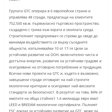
Групата GTC оперира в 6 европейски страни и
управлява 48 сгради, предлагащи на клиентите
752,500 кв.м. първокласно търговско пространство,
създадено с грижа към хората и околната среда.
Строителният предприемач се стреми да сведе до
минимум въздействието си върху съседните
общности, изпълнявайки 10 от 17-те Цели за
устойчиво развитие на ООН, включително чиста и
достъпна енергия, развитие на устойчиви градове и
осигуряване на отговорно потребление и продукция.
Всички нови проекти на GTC и, където е възможно,
завършени сгради отговарят на най-строгите
екологични критерии и осигуряват най-високите
стандарти за безопасност. В резултат на това, 84% от
имотите на обща стойност 1,6 милиарда евро имат
LEED и BREEAM екологични сертификати. Пълният
ESC доклад за устойчиво развитие на GTC, може да