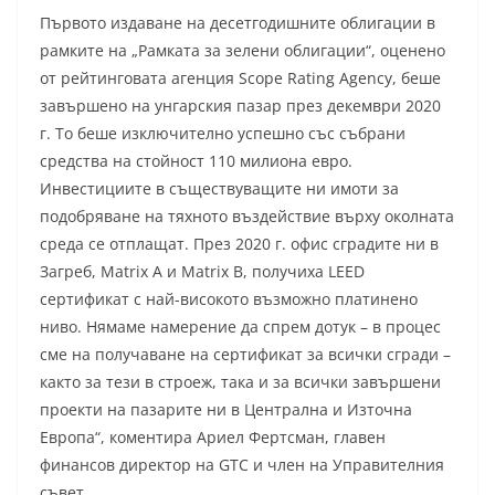
Първото издаване на десетгодишните облигации в
рамките на „Рамката за зелени облигации“, оценено
от рейтинговата агенция Scope Rating Agency, беше
завършено на унгарския пазар през декември 2020
г. То беше изключително успешно със събрани
средства на стойност 110 милиона евро.
Инвестициите в съществуващите ни имоти за
подобряване на тяхното въздействие върху околната
среда се отплащат. През 2020 г. офис сградите ни в
Загреб, Matrix A и Matrix B, получиха LEED
сертификат с най-високото възможно платинено
ниво. Нямаме намерение да спрем дотук – в процес
сме на получаване на сертификат за всички сгради –
както за тези в строеж, така и за всички завършени
проекти на пазарите ни в Централна и Източна
Европа“, коментира Ариел Фертсман, главен
финансов директор на GTC и член на Управителния
съвет.