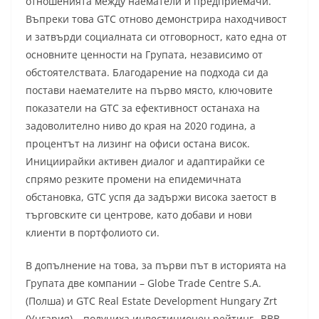
отношенията между наематели и предприемачи.
Въпреки това GTC отново демонстрира находчивост
и затвърди социалната си отговорност, като една от
основните ценности на Групата, независимо от
обстоятелствата. Благодарение на подхода си да
постави наемателите на първо място, ключовите
показатели на GTC за ефективност останаха на
задоволително ниво до края на 2020 година, а
процентът на лизинг на офиси остана висок.
Инициирайки активен диалог и адаптирайки сe
спрямо резките промени на епидемичната
обстановка, GTC успя да задържи висока заетост в
търговските си центрове, като добави и нови
клиенти в портфолиото си.
В допълнение на това, за първи път в историята на
Групата две компании – Globe Trade Centre S.A.
(Полша) и GTC Real Estate Development Hungary Zrt
(Унгария) – получиха инвестиционен рейтинг „BBB-„,