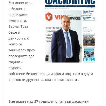
бях инвестирал
в бизнес с
недвижими
имоти в гр.
Варна. Това
беше и
дейността, с
която се
занимавах през
последните две
години –
отдавах
собствени бизнес площи и офиси под наем в други
търговски дружества, кои-то притежавам .
Вие имате над 27-годишен опит във фасилити