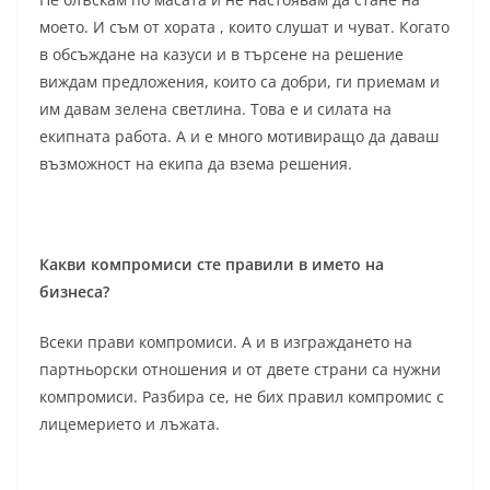
моето. И съм от хората , които слушат и чуват. Когато
в обсъждане на казуси и в търсене на решение
виждам предложения, които са добри, ги приемам и
им давам зелена светлина. Това е и силата на
екипната работа. А и е много мотивиращо да даваш
възможност на екипа да взема решения.
Какви компромиси сте правили в името на
бизнеса?
Всеки прави компромиси. А и в изграждането на
партньорски отношения и от двете страни са нужни
компромиси. Разбира се, не бих правил компромис с
лицемерието и лъжата.