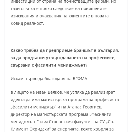
инвестиции от страна на почистващите фирми, но
тази стъпка е пряко следствие на повишените
изисквания и очаквания на клиентите в новата
Ковид реалност.
Какво трябва да предприеме браншът в България,
за да продължи утвърждаването на професиите,
свързани с фасилити мениджмънт?
Искам първо да благодаря на БГФМА
в лицето на Иван Велков, че успяха да реализират
идеята да има магистърска програма за професията
„фасилити мениджър“ и на Атанас Георгиев,
директор на магистърската програма „Фасилити
мениджмънт“ към Стопанския факултет на СУ „Св.
Климент Охридски“ за енергията, която хвърля за