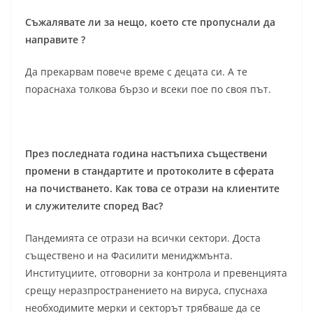
Съжалявате ли за нещо, което сте пропуснали да
направите ?
Да прекарвам повече време с децата си. А те
пораснаха толкова бързо и всеки пое по своя път.
През последната година настъпиха съществени
промени в стандартите и протоколите в сферата
на почистването. Как това се отрази на клиентите
и служителите според Вас?
Пандемията се отрази на всички сектори. Доста
съществено и на Фасилити мениджмънта.
Институциите, отговорни за контрола и превенцията
срещу неразпространението на вируса, спуснаха
необходимите мерки и секторът трябваше да се