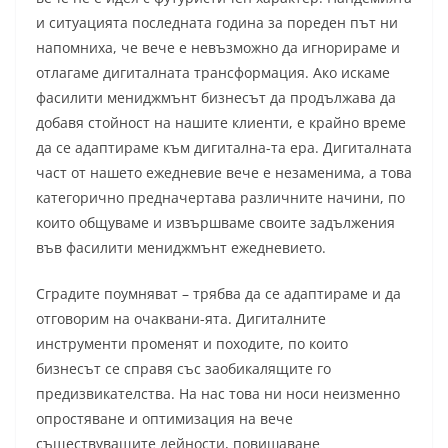
и ситуацията последната година за пореден път ни
напомниха, че вече е невъзможно да игнорираме и
отлагаме дигиталната трансформация. Ако искаме
фасилити мениджмънт бизнесът да продължава да
добавя стойност на нашите клиенти, е крайно време
да се адаптираме към дигитална-та ера. Дигиталната
част от нашето ежедневие вече е незаменима, а това
категорично предначертава различните начини, по
които общуваме и извършваме своите задължения
във фасилити мениджмънт ежедневието.
Сградите поумняват – трябва да се адаптираме и да
отговорим на очаквани-ята. Дигиталните
инструменти променят и походите, по които
бизнесът се справя със заобикалящите го
предизвикателства. На нас това ни носи неизменно
опростяване и оптимизация на вече
съществуващите дейности, повишаване