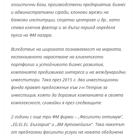
логистични бази, производствени предприятия, бизнес
и административни сгради, клонови мрежи на
банкови институции, спортни центрове и др., като
става ключов фактор и за дълъг период определя
пулса на ФМ пазара.
Вследствие на широката познаваемост на марката,
експанзивното нарастване на клиентското
портфолио и устойчивото бизнес развитие,
компанията предизвиква интереса и на международни
инвеститори. Така през 2015 г. два инвестиционни
фонда правят предложение към г-н Петров за
инвестиция, която да доразвие компанията в своята
комплексност, сливайки я през следващите
2 години с още три ФМ фирми – „Фасилити оптимум“,
„Ей.Ес.Ес. България“ и „ВМ Аутомейшън“. Така пакетът
от предлагани фасилити услуги на новата обединена