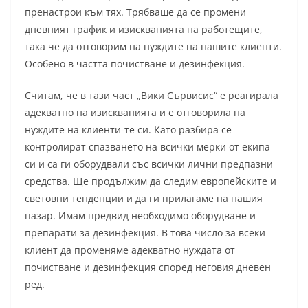
пренастрои към тях. Трябваше да се промени
дневният график и изискванията на работещите,
така че да отговорим на нуждите на нашите клиенти.
Особено в частта почистване и дезинфекция.
Считам, че в тази част „Вики Сървисис“ е реагирала
адекватно на изискванията и е отговорила на
нуждите на клиенти-те си. Като разбира се
контролират спазването на всички мерки от екипа
си и са ги оборудвали със всички лични предпазни
средства. Ще продължим да следим европейските и
световни тенденции и да ги прилагаме на нашия
пазар. Имам предвид необходимо оборудване и
препарати за дезинфекция. В това число за всеки
клиент да променяме адекватно нуждата от
почистване и дезинфекция според неговия дневен
ред.