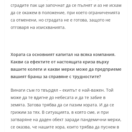
сградите пак ще започнат да се пълнят и аз не искам
да се окажем в положение, при което ограниченията
са отменени, но сградата не е готова, защото не
отговаря на изискванията.
Хората са основният капитал на всяка компания.
Какви са ефектите от настоящата криза върху
вашите колеги и какви мерки може да предприеме
вашият бранш за справяне с трудностите?
Винаги съм го твърдял – екипът е най-важен. Той
може да те вдигне до небесата и да те забие в
земята. Затова трябва да си пазим хората. И да се
грижим за тях. В ситуацията, в която сме, и при
затваряне на даден обект заради пандемични мерки,
се оказва, че нашите хора, които трябва да пуснем в