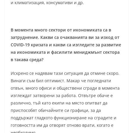
и климатизация, консумативи и др.
В момента много сектори от икономиката са в
затруднение. Какви са очакванията ви за изход от
COVID-19 кризата и какви са изгледите за развитие
на икономиката и фасилити мениджмънт сектора
в такава среда?
Искрено се надявам тази ситуация да отмине скоро.
Винаги съм бил оптимист. Макар че погледнати
отвън, много офиси и обществени сгради в момента
изглеждат затворени за работа. Отвътре обаче е
различно, тъй като екипи на място опитват да
приспособят обичайните си графици, за да
поддържат гладкото функциониране на сградите и
готовността им да отворят отново врати, когато е
необходимо.