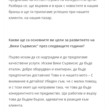
Разбира се, ще вървим и в крак с новостите в нашия
бранш и ще ги прилагаме успешно при нашите
клиенти, на нашия пазар.
Какви ще са основните ви цели за развитието на
„Вики Сървисис“ през следващите години?
Първо искам да се надградим и да предлагаме
качествени услуги. Искам Вики Сървисис да бъде
еталон, добре оборудван и екипиран, да бъде
предпочитан доставчик! Това е и нашето мото – С
внимание в детайла! Убеден съм, че с малка помощ
и с този екип ще направим така, че това да бъде
конкурентното ни предимство. Ще работим и върху
това да бъдем бързи, адекватни в реакция към
клиента.