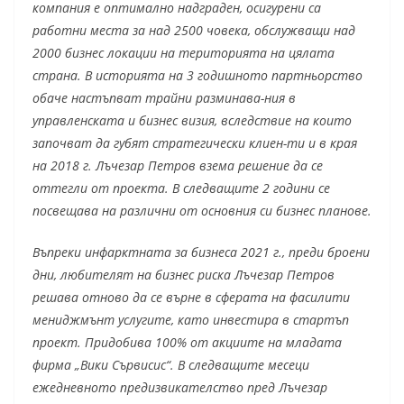
компания е оптимално надграден, осигурени са
работни места за над 2500 човека, обслужващи над
2000 бизнес локации на територията на цялата
страна. В историята на 3 годишното партньорство
обаче настъпват трайни разминава-ния в
управленската и бизнес визия, вследствие на които
започват да губят стратегически клиен-ти и в края
на 2018 г. Лъчезар Петров взема решение да се
оттегли от проекта. В следващите 2 години се
посвещава на различни от основния си бизнес планове.
Въпреки инфарктната за бизнеса 2021 г., преди броени
дни, любителят на бизнес риска Лъчезар Петров
решава отново да се върне в сферата на фасилити
мениджмънт услугите, като инвестира в стартъп
проект. Придобива 100% от акциите на младата
фирма „Вики Сървисис“. В следващите месеци
ежедневното предизвикателство пред Лъчезар