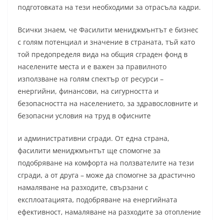
подготовката на тези необходими за отрасъла кадри.
Всички знаем, че Фасилити мениджмънтът е бизнес
с голям потенциал и значение в страната, тъй като
той предопределя вида на общия сграден фонд в
населените места и е важен за правилното
използване на голям спектър от ресурси –
енергийни, финансови, на сигурността и
безопасността на населението, за здравословните и
безопасни условия на труд в офисните
и административни сгради. От една страна,
фасилити мениджмънтът ще спомогне за
подобряване на комфорта на ползвателите на тези
сгради, а от друга – може да спомогне за драстично
намаляване на разходите, свързани с
експлоатацията, подобряване на енергийната
ефективност, намаляване на разходите за отопление