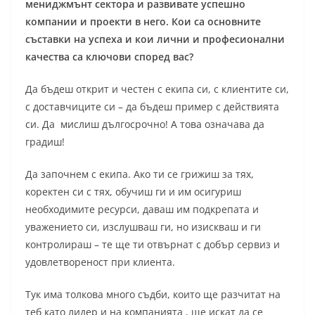
мениджмънт сектора и развивате успешно
компании и проекти в него. Кои са основните
съставки на успеха и кои лични и професионални
качества са ключови според вас?
Да бъдеш открит и честен с екипа си, с клиентите си,
с доставчиците си – да бъдеш пример с действията
си. Да мислиш дългосрочно! А това означава да
градиш!
Да започнем с екипа. Ако ти се грижиш за тях,
коректен си с тях, обучиш ги и им осигуриш
необходимите ресурси, даваш им подкрепата и
уважението си, изслушваш ги, но изискваш и ги
контролираш – те ще ти отвърнат с добър сервиз и
удовлетвореност при клиента.
Тук има толкова много съдби, които ще разчитат на
теб като лидер и на компанията , ще искат да се