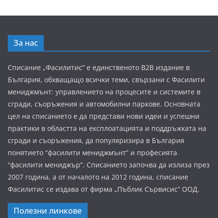
За нас
Списание „Фасилитис” е единственото B2B издание в
България, обхващащо всички теми, свързани с Фасилити
мениджмънт: управлението на процесите и системите в
сгради, съоръжения и автомобилни паркове. Основната
цел на списанието е да представи нови идеи и успешни
практики в областта на експлоатацията и поддръжката на
сгради и съоръжения, да популяризира в България
понятието “фасилити мениджмънт” и професията
“фасилити мениджър”. Списанието започва да излиза през
2007 година, а от началото на 2012 година, списание
Фасилитис се издава от фирма „Пъблик Сървисис“ ООД.
Полезни линкове