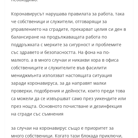
Коронавирусът нарушава правилата за работа, така
че собственици и служители, отговарящи за
управлението на сградите, прекарват целия си ден в
балансиране на продължаващата работа по
поддръжката с мерките за сигурност и проблемите
със здравето и безопасността. На фона на по-
малкото, а в много случаи и никакви хора в офиса
собствениците и служителите във фасилити
мениджмънта използват настоящата ситуация
заради коронавируса, за да направят малки
проверки, подобрения и дейности, които преди това
са можели да се извършват само през уикендите или
през нощта. Основното почистване и дезинфекция
на сгради със съмнения
за случаи на коронавирус също е приоритет за
много собственици. Когато тази блокада приключи,