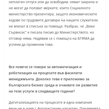
неплатен отпуск или да освободим, нямат закрила и
не могат да ползват мерките, които Социалното
министерство презентира, защото икономическите
кодове по трудовите договори на нашите служители
не влизат в списъка за помощи. Разбрах, че „Вики
Сървисис“ е писала писмо до Министерството, но
отговор няма. Надявам се с помощта на БГФМА да
успеем да променим това.
Все повече се говори за автоматизация и
роботизация на процесите във фасилити
мениджмънта. Доколко това е приложимо за
българската бизнес среда и очаквате ли развитие
на тези услуги в следващите години?
Дигитализацията на процесите в една компания
вече не е идея с футуристичен характер. Пандемията