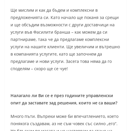
Ще мислим и как да бъдем и комплексни в
предложенията си. Като начало ще поканя за срещи
и ще обсъдим възможности с други доставчици на
услуги във Фасилити бранша – как можем да си
партнираме, така че да предлагаме комплексни
услуги на нашите клиенти. Ще увеличим и вътрешно
в компанията услугите, като ще започнем да
предлагаме и нови услуги. Засега това няма да го
споделям – скоро ще се чуе!
Налагало ли Ви се е през годините управленски
опит да заставате зад решения, които не са ваши?
Много пъти. Въпреки може би впечатлението, което
понякога създавам, аз не съм човек със силно „его“.
Не блъскам по масата и не настоявам да стане на