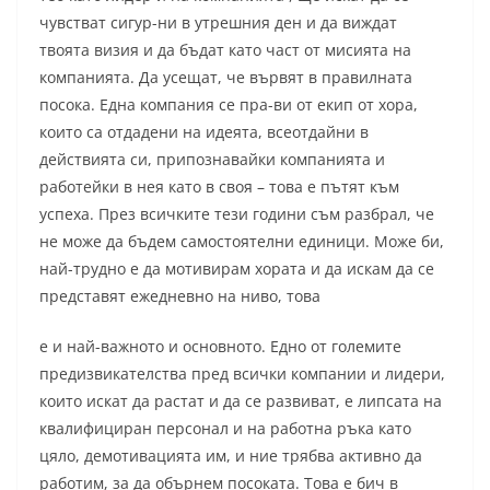
чувстват сигур-ни в утрешния ден и да виждат
твоята визия и да бъдат като част от мисията на
компанията. Да усещат, че вървят в правилната
посока. Една компания се пра-ви от екип от хора,
които са отдадени на идеята, всеотдайни в
действията си, припознавайки компанията и
работейки в нея като в своя – това е пътят към
успеха. През всичките тези години съм разбрал, че
не може да бъдем самостоятелни единици. Може би,
най-трудно е да мотивирам хората и да искам да се
представят ежедневно на ниво, това
е и най-важното и основното. Едно от големите
предизвикателства пред всички компании и лидери,
които искат да растат и да се развиват, е липсата на
квалифициран персонал и на работна ръка като
цяло, демотивацията им, и ние трябва активно да
работим, за да обърнем посоката. Това е бич в