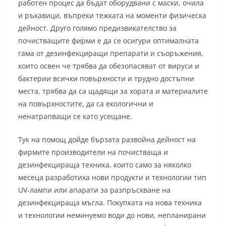
работен процес да бъдат оборудвани с маски, очила
и ръкавици, въпреки тежката на моменти физическа
дейност. Друго голямо предизвикателство за
почистващите фирми е да се осигури оптималната
гама от дезинфекциращи препарати и съоръжения,
които освен че трябва да обезопасяват от вируси и
бактерии всички повърхности и трудно достъпни
места, трябва да са щадящи за хората и материалите
на повърхностите, да са екологични и
ненатрапващи се като усещане.
Тук на помощ дойде бързата развойна дейност на
фирмите производители на почистваща и
дезинфекцираща техника, които само за няколко
месеца разработиха нови продукти и технологии тип
UV-лампи или апарати за разпръскване на
дезинфекцираща мъгла. Покупката на нова техника
и технологии неминуемо води до нови, непланирани