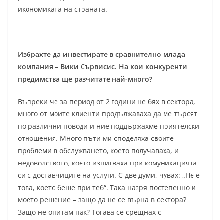
икономиката на страната.
Избрахте да инвестирате в сравнително млада
компания – Вики Сървисис. На кои конкуренти
предимства ще разчитате най-много?
Въпреки че за период от 2 години не бях в сектора,
много от моите клиенти продължаваха да ме търсят
по различни поводи и ние поддържахме приятелски
отношения. Много пъти ми споделяха своите
проблеми в обслужването, което получаваха, и
недоволството, което изпитваха при комуникацията
си с доставчиците на услуги. С две думи, чувах: „Не е
това, което беше при теб“. Така назря постепенно и
моето решение – защо да не се върна в сектора?
Защо не опитам пак? Тогава се срещнах с