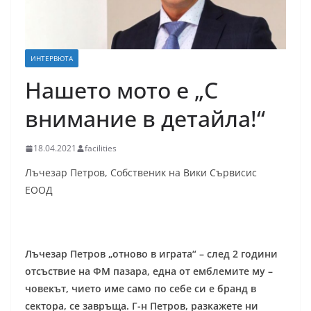
ИНТЕРВЮТА
Нашето мото е „С
внимание в детайла!“
18.04.2021
facilities
Лъчезар Петров, Собственик на Вики Сървисис
ЕООД
Лъчезар Петров „отново в играта“ – след 2 години
отсъствие на ФМ пазара, една от емблемите му –
човекът, чието име само по себе си е бранд в
сектора, се завръща. Г-н Петров, разкажете ни