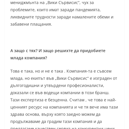
мениджмънта на „Вики Сървисис“, чух за
проблемите, които имат заради пандемията,
ликвидните трудности заради намалените обеми и
забавени плащания.
А защо с тях? И защо решихте да придобиете
млада компания?
Това е така, но и не е така . Компания-та е съвсем
млада, но екипът във „Вики Сървисис“ е изграден от
дългогодишни и утвърдени професионалисти,
доказали се във водещи компании в този бранш.
Тази експертиза е безценна. Считам , че това е най-
ценният ресурс на компанията и че тя вече има тази
здрава основа, върху която заедно можем да
продължаваме да градим тази компания и да
предлагаме качествен сервиз на конкурентни цени.