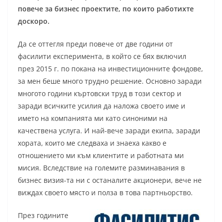
повече за бизнес проектите, по които работихте
доскоро.
Да се оттегля преди повече от две години от
фасилити експеримента, в който се бях включил
през 2015 г. по покана на инвестиционните фондове,
за мен беше много трудно решение. Основно заради
многото години къртовски труд в този сектор и
заради всичките усилия да наложа своето име и
името на компанията ми като синоними на
качествена услуга. И най-вече заради екипа, заради
хората, които ме следваха и знаеха какво е
отношението ми към клиентите и работната ми
мисия. Вследствие на големите разминавания в
бизнес визия-та ни с останалите акционери, вече не
виждах своето място и полза в това партньорство.
През годините