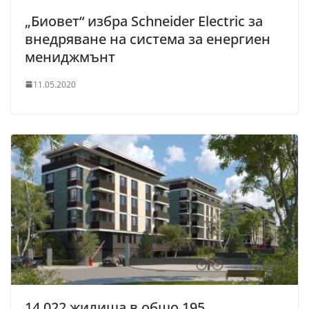
„Биовет“ избра Schneider Electric за
внедряване на система за енергиен
мениджмънт
11.05.2020
14 022 жилища в общо 195