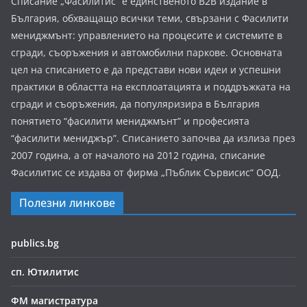
Списание „Фасилитис” е единственото B2B издание в
България, обхващащо всички теми, свързани с Фасилити
мениджмънт: управлението на процесите и системите в
сгради, съоръжения и автомобилни паркове. Основната
цел на списанието е да представи нови идеи и успешни
практики в областта на експлоатацията и поддръжката на
сгради и съоръжения, да популяризира в България
понятието “фасилити мениджмънт” и професията
“фасилити мениджър”. Списанието започва да излиза през
2007 година, а от началото на 2012 година, списание
Фасилитис се издава от фирма „Пъблик Сървисис“ ООД.
Полезни линкове
publics.bg
сп. Ютилитис
ФМ магистратура