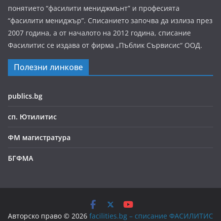
понятието “фасилити мениджмънт” и професията
“фасилити мениджър”. Списанието започва да излиза през
2007 година, а от началото на 2012 година, списание
Фасилитис се издава от фирма „Пъблик Сървисис“ ООД.
Полезни линкове
publics.bg
сп. Ютилитис
ФМ магистратура
БГФМА
Авторско право © 2026
facilities.bg – списание ФАСИЛИТИС