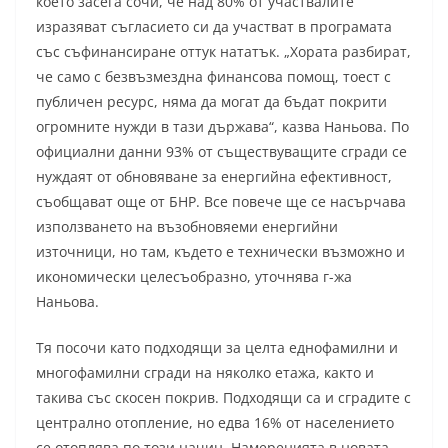
което засега сочи, че над 80% от участвалите
изразяват съгласието си да участват в програмата
със съфинансиране оттук нататък. „Хората разбират,
че само с безвъзмездна финансова помощ, тоест с
публичен ресурс, няма да могат да бъдат покрити
огромните нужди в тази държава“, казва Наньова. По
официални данни 93% от съществуващите сгради се
нуждаят от обновяване за енергийна ефективност,
съобщават още от БНР. Все повече ще се насърчава
използването на възобновяеми енергийни
източници, но там, където е технически възможно и
икономически целесъобразно, уточнява г-жа
Наньова.
Тя посочи като подходящи за целта еднофамилни и
многофамилни сгради на няколко етажа, както и
такива със скосен покрив. Подходящи са и сградите с
централно отопление, но едва 16% от населението
се отоплява по този начин. Намеренията в новата