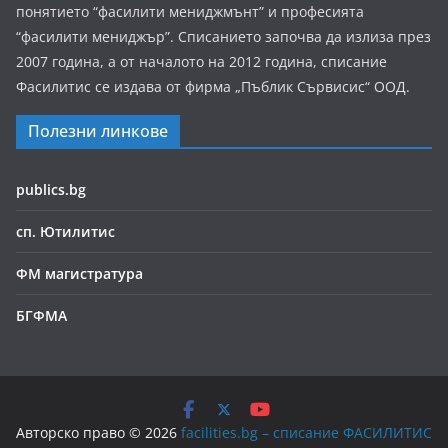
понятието “фасилити мениджмънт” и професията
“фасилити мениджър”. Списанието започва да излиза през
2007 година, а от началото на 2012 година, списание
Фасилитис се издава от фирма „Пъблик Сървисис“ ООД.
Полезни линкове
publics.bg
сп. Ютилитис
ФМ магистратура
БГФМА
Авторско право © 2026
facilities.bg – списание ФАСИЛИТИС