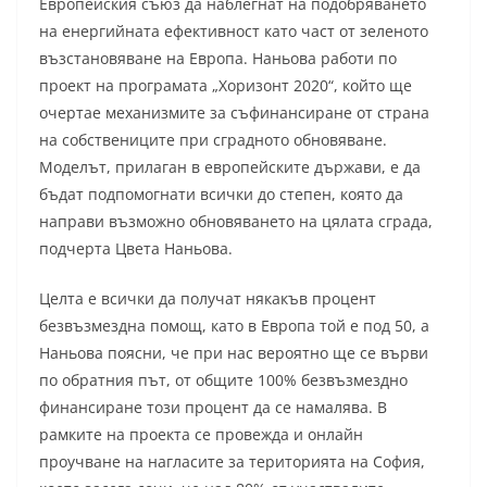
Европейския съюз да наблегнат на подобряването
на енергийната ефективност като част от зеленото
възстановяване на Европа. Наньова работи по
проект на програмата „Хоризонт 2020“, който ще
очертае механизмите за съфинансиране от страна
на собствениците при сградното обновяване.
Моделът, прилаган в европейските държави, е да
бъдат подпомогнати всички до степен, която да
направи възможно обновяването на цялата сграда,
подчерта Цвета Наньова.
Целта е всички да получат някакъв процент
безвъзмездна помощ, като в Европа той е под 50, а
Наньова поясни, че при нас вероятно ще се върви
по обратния път, от общите 100% безвъзмездно
финансиране този процент да се намалява. В
рамките на проекта се провежда и онлайн
проучване на нагласите за територията на София,