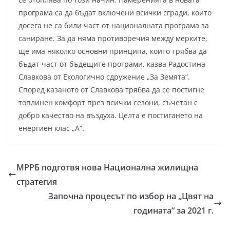
програма са да бъдат включени всички сгради, които
досега не са били част от националната програма за
саниране. За да няма противоречия между мерките,
ще има няколко основни принципа, които трябва да
бъдат част от бъдещите програми, казва Радостина
Славкова от Екологично сдружение „За Земята“.
Според казаното от Славкова трябва да се постигне
топлинен комфорт през всички сезони, съчетан с
добро качество на въздуха. Целта е постигането на
енергиен клас „А“.
МРРБ подготвя нова Национална жилищна
стратегия
Започна процесът по избор на „Цвят на
годината“ за 2021 г.