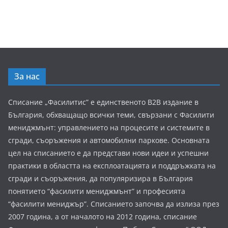
За нас
Списание „Фасилитис” е единственото B2B издание в
България, обхващащо всички теми, свързани с Фасилити
мениджмънт: управлението на процесите и системите в
сгради, съоръжения и автомобилни паркове. Основната
цел на списанието е да представи нови идеи и успешни
практики в областта на експлоатацията и поддръжката на
сгради и съоръжения, да популяризира в България
понятието “фасилити мениджмънт” и професията
“фасилити мениджър”. Списанието започва да излиза през
2007 година, а от началото на 2012 година, списание