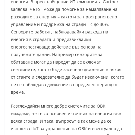
енергия. В прессъобщение ИТ компанията Gartner
заявява, че IoT може да помогне за намаляване на
разходите за енергия – както и за пространствено
управление и поддръжка на сгради – с до 30%.
Сензорите работят, наблюдавайки разхода на
енергия в сградата и предизвиквайки
енергоспестяващо действие въз основа на
получените данни. Например сензорите за
обитаване могат да наредят да се включат
светлините, когато бъде засечено движение в някоя
от стаите и следователно да бъдат изключени, когато
не се наблюдава движение в определен период от
време.
Разглеждайки много добре системите за ОВК,
виждаме, че те са основен източник на енергия във
всяка сграда. И така, въпросът е как може да се
използва IIoT за управление на ОВК и евентуално да