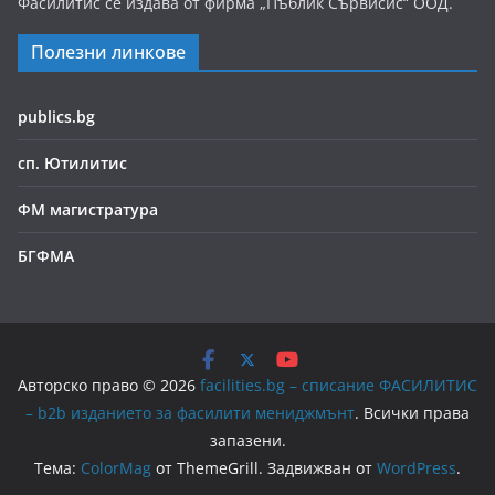
Фасилитис се издава от фирма „Пъблик Сървисис“ ООД.
Полезни линкове
publics.bg
сп. Ютилитис
ФМ магистратура
БГФМА
Авторско право © 2026
facilities.bg – списание ФАСИЛИТИС
– b2b изданието за фасилити мениджмънт
. Всички права
запазени.
Тема:
ColorMag
от ThemeGrill. Задвижван от
WordPress
.