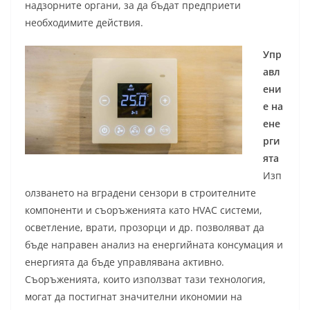
надзорните органи, за да бъдат предприети
необходимите действия.
Упр
авл
ени
е на
ене
рги
ята
Изп
олзването на вградени сензори в строителните
компоненти и съоръженията като HVAC системи,
осветление, врати, прозорци и др. позволяват да
бъде направен анализ на енергийната консумация и
енергията да бъде управлявана активно.
Съоръженията, които използват тази технология,
могат да постигнат значителни икономии на