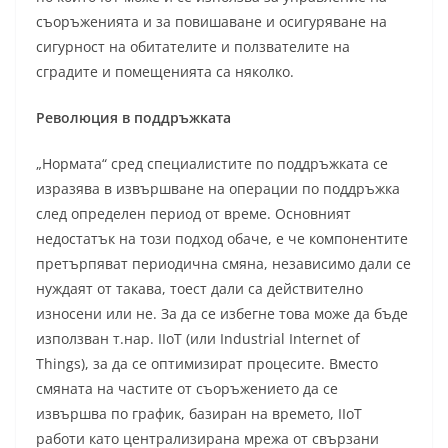
съоръженията и за повишаване и осигуряване на
сигурност на обитателите и ползвателите на
сградите и помещенията са няколко.
Революция в поддръжката
„Нормата“ сред специалистите по поддръжката се
изразява в извършване на операции по поддръжка
след определен период от време. Основният
недостатък на този подход обаче, е че компонентите
претърпяват периодична смяна, независимо дали се
нуждаят от такава, тоест дали са действително
износени или не. За да се избегне това може да бъде
използван т.нар. IIoT (или Industrial Internet of
Things), за да се оптимизират процесите. Вместо
смяната на частите от съоръжението да се
извършва по график, базиран на времето, IIoT
работи като централизирана мрежа от свързани