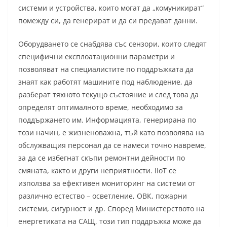
системи и устройства, които могат да „комуникират“
помежду си, да генерират и да си предават данни.
Оборудването се снабдява със сензори, които следят
специфични експлоатационни параметри и
позволяват на специалистите по поддръжката да
знаят как работят машините под наблюдение, да
разберат тяхното текущо състояние и след това да
определят оптималното време, необходимо за
поддържането им. Информацията, генерирана по
този начин, е жизненоважна, тъй като позволява на
обслужващия персонал да се намеси точно навреме,
за да се избегнат скъпи ремонтни дейности по
смяната, както и други неприятности. IIoT се
използва за ефективен мониторинг на системи от
различно естество – осветление, ОВК, пожарни
системи, сигурност и др. Според Министерството на
енергетиката на САЩ, този тип поддръжка може да