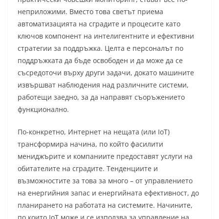
неприложими. Вместо това светът приема
автоматизацията на сградите и процесите като
ключов компонент на интелигентните и ефективни
стратегии за поддръжка. Целта е персоналът по
поддръжката да бъде освободен и да може да се
съсредоточи върху други задачи, докато машините
извършват наблюдения над различните системи,
работещи заедно, за да направят съоръжението
функционално.
По-конкретно, Интернет на нещата (или IoT)
трансформира начина, по който фасилити
мениджърите и компаниите предоставят услуги на
обитателите на сградите. Тенденциите и
възможностите за това за много – от управлението
на енергийния запас и енергийната ефективност, до
планирането на работата на системите. Начините,
по които IoT може и се използва за управление на