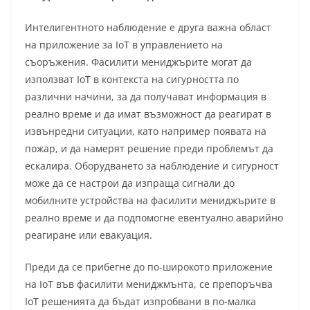
Интелигентното наблюдение е друга важна област
на приложение за IoT в управлението на
съоръжения. Фасилити мениджърите могат да
използват IoT в контекста на сигурността по
различни начини, за да получават информация в
реално време и да имат възможност да реагират в
извънредни ситуации, като например появата на
пожар, и да намерят решение преди проблемът да
ескалира. Оборудването за наблюдение и сигурност
може да се настрои да изпраща сигнали до
мобилните устройства на фасилити мениджърите в
реално време и да подпомогне евентуално аварийно
реагиране или евакуация.
Преди да се прибегне до по-широкото приложение
на IoT във фасилити мениджмънта, се препоръчва
IoT решенията да бъдат изпробвани в по-малка