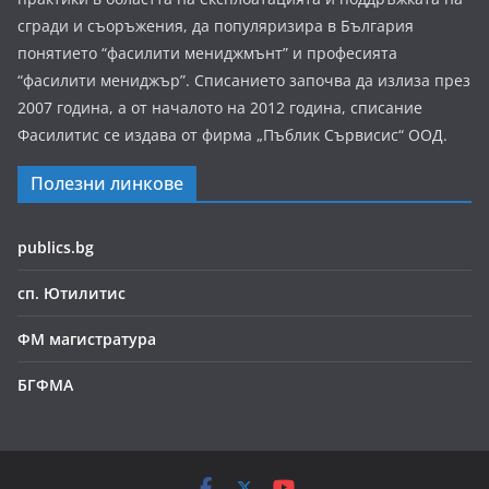
сгради и съоръжения, да популяризира в България
понятието “фасилити мениджмънт” и професията
“фасилити мениджър”. Списанието започва да излиза през
2007 година, а от началото на 2012 година, списание
Фасилитис се издава от фирма „Пъблик Сървисис“ ООД.
Полезни линкове
publics.bg
сп. Ютилитис
ФМ магистратура
БГФМА