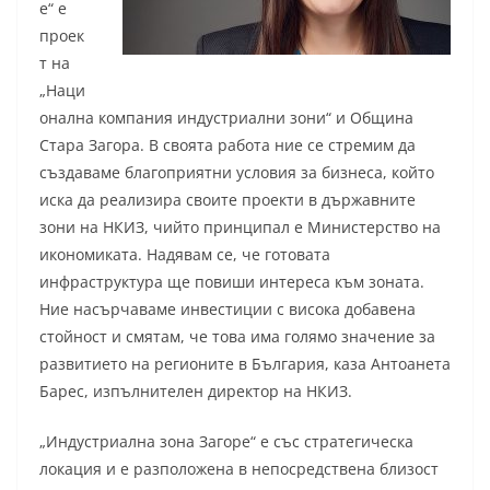
е“ е
проек
т на
„Наци
онална компания индустриални зони“ и Община
Стара Загора. В своята работа ние се стремим да
създаваме благоприятни условия за бизнеса, който
иска да реализира своите проекти в държавните
зони на НКИЗ, чийто принципал е Министерство на
икономиката. Надявам се, че готовата
инфраструктура ще повиши интереса към зоната.
Ние насърчаваме инвестиции с висока добавена
стойност и смятам, че това има голямо значение за
развитието на регионите в България, каза Антоанета
Барес, изпълнителен директор на НКИЗ.
„Индустриална зона Загоре“ е със стратегическа
локация и е разположена в непосредствена близост