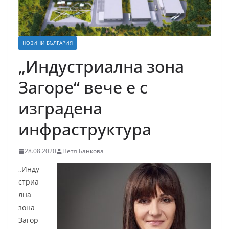
НОВИНИ БЪЛГАРИЯ
„Индустриална зона
Загоре“ вече е с
изградена
инфраструктура
28.08.2020
Петя Банкова
„Инду
стриа
лна
зона
Загор