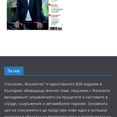
За нас
Списание „Фасилитис” е единственото B2B издание в
България, обхващащо всички теми, свързани с Фасилити
мениджмънт: управлението на процесите и системите в
сгради, съоръжения и автомобилни паркове. Основната
цел на списанието е да представи нови идеи и успешни
практики в областта на експлоатацията и поддръжката на