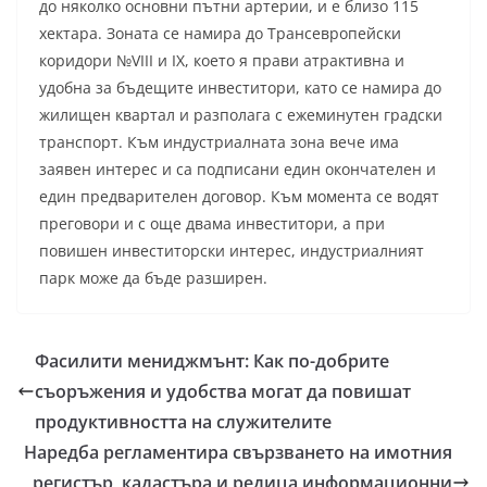
до няколко основни пътни артерии, и е близо 115
хектара. Зоната се намира до Трансевропейски
коридори №VIII и IX, което я прави атрактивна и
удобна за бъдещите инвеститори, като се намира до
жилищен квартал и разполага с ежеминутен градски
транспорт. Към индустриалната зона вече има
заявен интерес и са подписани един окончателен и
един предварителен договор. Към момента се водят
преговори и с още двама инвеститори, а при
повишен инвеститорски интерес, индустриалният
парк може да бъде разширен.
Фасилити мениджмънт: Как по-добрите
съоръжения и удобства могат да повишат
продуктивността на служителите
Наредба регламентира свързването на имотния
регистър, кадастъра и редица информационни