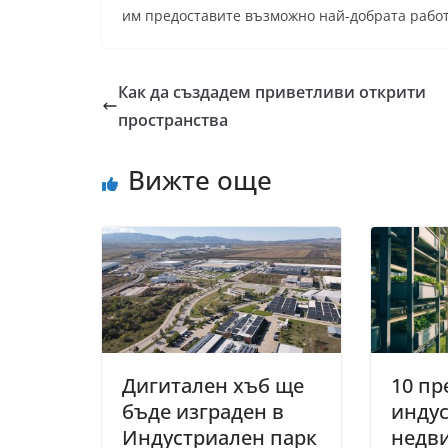
им предоставите възможно най-добрата работн
Как да създадем приветливи открити
пространства
Вижте още
Дигитален хъб ще
10 п
бъде изграден в
индус
Индустриален парк
недв