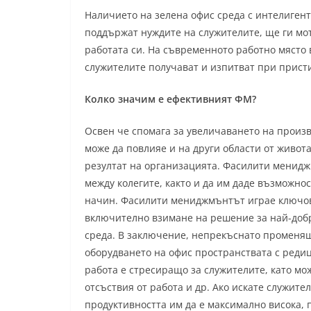
Наличието на зелена офис среда с интелиген
поддържат нуждите на служителите, ще ги мо
работата си. На съвременното работно място 
служителите получават и изпитват при присти
Колко значим е ефективният ФМ?
Освен че спомага за увеличаването на произ
може да повлияе и на други области от живот
резултат на организацията. Фасилити менид
между колегите, както и да им даде възможно
начин. Фасилити мениджмънтът играе ключов
включително взимане на решение за най-добри
среда. В заключение, непрекъснато променя
оборудването на офис пространствата с редиц
работа е стресиращо за служителите, като мо
отсъствия от работа и др. Ако искате служите
продуктивността им да е максимално висока, п