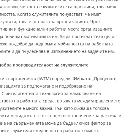
установи, че когато служителите са щастливи, това може
ността. Когато служителите почувстват, че имат
ултати, това е от полза за организацията. Чрез
ативни и функционални работни места организациите
да повишат мотивацията им. За да постигнат тези цели,
може по-добре да подпомага мобилността на работната
елите и да ги улеснява в изпълнението на задачите им.
добра производителност на служителите
о и съоръженията (IWFM) определя ФМ като: „Процесите,
анизацията за подпомагане и подобряване на
 С интелигентната технология за намаляване на
ството на работната среда, връзката между управлението
ужителите е много важна. Тъй като обхваща толкова
лити мениджмънт е от съществено значение за растежа и
ение на съоръженията може да бъде ключов фактор за
ните служители ежедневно на работното място.