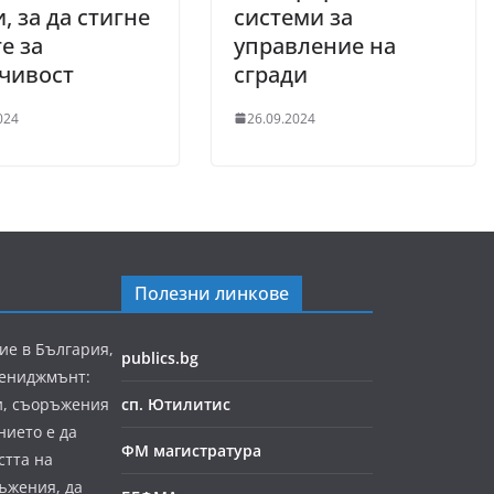
, за да стигне
системи за
е за
управление на
чивост
сгради
024
26.09.2024
Полезни линкове
ие в България,
publics.bg
мениджмънт:
и, съоръжения
сп. Ютилитис
нието е да
ФМ магистратура
стта на
ъжения, да