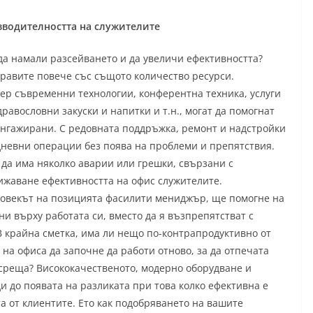
водителността на служителите
да намали разсейването и да увеличи ефективността?
равите повече със същото количество ресурси.
мер съвременни технологии, конферентна техника, услуги
равословни закуски и напитки и т.н., могат да помогнат
ангажирани. С редовната поддръжка, ремонт и надстройки
дневни операции без поява на проблеми и препятствия.
да има няколко аварии или грешки, свързани с
ижаване ефективността на офис служителите.
човекът на позицията фасилити мениджър, ще помогне на
и върху работата си, вместо да я възпрепятстват с
крайна сметка, има ли нещо по-контрапродуктивно от
на офиса да започне да работи отново, за да отпечата
среща? Висококачественото, модерно оборудване и
и до появата на разликата при това колко ефективна е
а от клиентите. Ето как подобряването на вашите