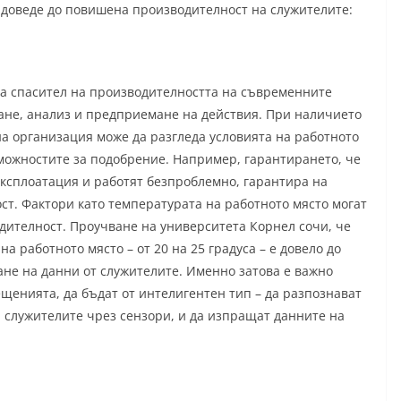
доведе до повишена производителност на служителите:
а спасител на производителността на съвременните
тане, анализ и предприемане на действия. При наличието
а организация може да разгледа условията на работното
можностите за подобрение. Например, гарантирането, че
експлоатация и работят безпроблемно, гарантира на
ст. Фактори като температурата на работното място могат
дителност. Проучване на университета Корнел сочи, че
а работното място – от 20 на 25 градуса – е довело до
не на данни от служителите. Именно затова е важно
щенията, да бъдат от интелигентен тип – да разпознават
а служителите чрез сензори, и да изпращат данните на