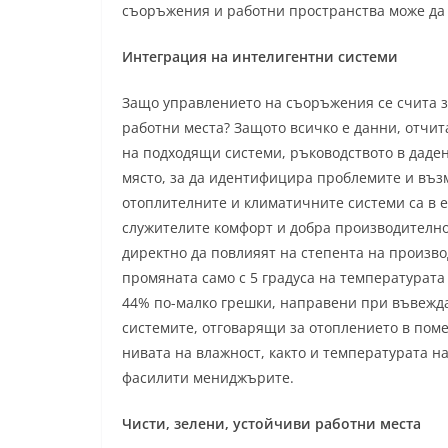
съоръжения и работни пространства може да 
Интеграция на интелигентни системи
Защо управлението на съоръжения се счита з
работни места? Защото всичко е данни, отчи
на подходящи системи, ръководството в даден
място, за да идентифицира проблемите и въз
отоплителните и климатичните системи са в 
служителите комфорт и добра производително
директно да повлияят на степента на произво
промяната само с 5 градуса на температурата н
44% по-малко грешки, направени при въвежда
системите, отговарящи за отоплението в поме
нивата на влажност, както и температурата н
фасилити мениджърите.
Чисти, зелени, устойчиви работни места