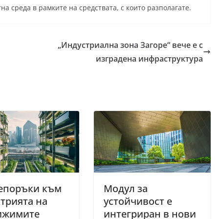
а среда в рамките на средствата, с които разполагате.
„Индустриална зона Загоре“ вече е с
изградена инфраструктура
репоръки към
Модул за
трията на
устойчивост е
ижимите
интегриран в нови