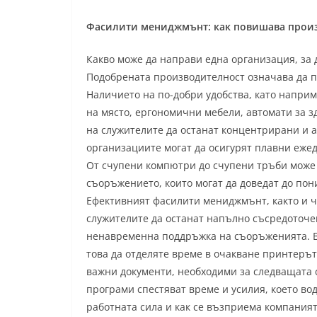
Фасилити мениджмънт: как повишава произ
Какво може да направи една организация, за 
Подобрената производителност означава да п
Наличието на по-добри удобства, като напри
на място, ергономични мебели, автомати за зд
на служителите да останат концентрирани и 
организациите могат да осигурят плавни еже
От счупени компютри до счупени тръби може 
съоръжението, които могат да доведат до пон
Ефективният фасилити мениджмънт, както и 
служителите да останат напълно съсредоточен
ненавременна поддръжка на съоръженията. В 
това да отделяте време в очакване принтерът 
важни документи, необходими за следващата 
програми спестяват време и усилия, което вод
работната сила и как се възприема компаният