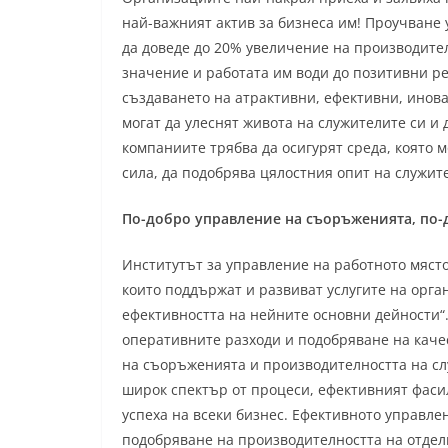
най-важният актив за бизнеса им! Проучване 
да доведе до 20% увеличение на производител
значение и работата им води до позитивни рез
създаването на атрактивни, ефективни, инов
могат да улеснят живота на служителите си и 
компаниите трябва да осигурят среда, която 
сила, да подобрява цялостния опит на служит
По-добро управление на съоръженията, по-
Институтът за управление на работното мяст
които поддържат и развиват услугите на орг
ефективността на нейните основни дейности“.
оперативните разходи и подобряване на каче
на съоръженията и производителността на сл
широк спектър от процеси, ефективният фаси
успеха на всеки бизнес. Ефективното управл
подобряване на производителността на отдел