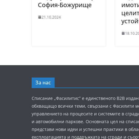
София-Божурище
имоти
целит
21.10.2024
устой
18.10.2
За нас
Списание „Фасилитис” е единственото B2B издан
обхващащо всички теми, свързани с Фасилити 
управлението на процесите и системите в сград
и автомобилни паркове. Основната цел на списа
представи нови идеи и успешни практики в обла
експлоатацията и поддръжката на сгради и съор