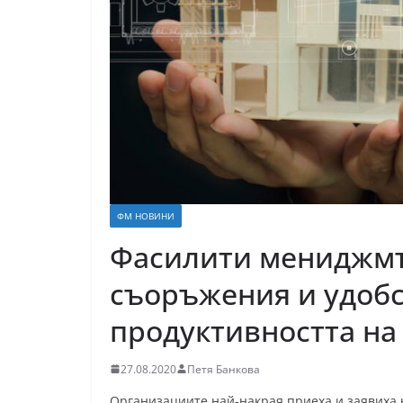
ФМ НОВИНИ
Фасилити мениджмъ
съоръжения и удобс
продуктивността на
27.08.2020
Петя Банкова
Организациите най-накрая приеха и заявиха н