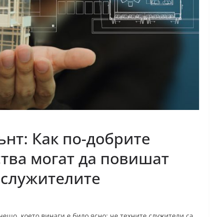
нт: Как по-добрите
тва могат да повишат
 служителите
ещо, което винаги е било ясно: че техните служители са