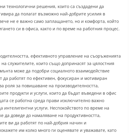
тни технологични решения, които са създадени да
тивира да полагат възможно най-добрите усилия в
вече не е важно само заплащането, но и комфорта, който
гането си в офиса, както и по време на работния процес.
водителността, ефективното управление на съоръженията
а на служителите, които също допринасят за цялостния
жмънта може да подобри социалното взаимодействие
ст да работят по ефективен, фокусиран и мотивиран
а роля за повишаване на производителността,
те продукти и услуги, които да бъдат въведени в офис
щата се работна среда прави изключително важно
а интелигентни услуги. Неспокойството по време на
же да доведе до намаляване на продуктивността,
лите ви да работят по най-добрия начин и
окажете им колко много ги оценявате и уважавате, като