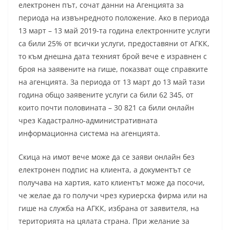
електронен път, сочат данни на Агенцията за
периода на извънредното положение. Ако в периода
13 март – 13 май 2019-та година електронните услуги
са били 25% от всички услуги, предоставяни от АГКК,
то към днешна дата техният брой вече е изравнен с
броя на заявените на гише, показват още справките
на агенцията. За периода от 13 март до 13 май тази
година общо заявените услуги са били 62 345, от
които почти половината – 30 821 са били онлайн
чрез Кадастрално-административната
информационна система на агенцията.
Скица на имот вече може да се заяви онлайн без
електронен подпис на клиента, а документът се
получава на хартия, като клиентът може да посочи,
че желае да го получи чрез куриерска фирма или на
гише на служба на АГКК, избрана от заявителя, на
територията на цялата страна. При желание за