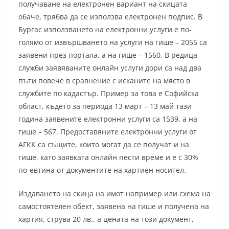
получаване на електронен вариант на скицата
обаче, трябва да се използва електронен подпис. В
Бургас използването на електронни услуги е по-
голямо от извършването на услуги на гише – 2055 са
заявени през портала, а на гише – 1560. В редица
служби заявяваните онлайн услуги дори са над два
пъти повече в сравнение с исканите на място в
службите по кадастър. Пример за това е Софийска
област, където за периода 13 март – 13 май тази
година заявените електронни услуги са 1539, а на
гише – 567. Предоставяните електронни услуги от
АГКК са същите, които могат да се получат и на
гише, като заявката онлайн пести време и е с 30%
по-евтина от документите на хартиен носител.
Издаването на скица на имот например или схема на
самостоятелен обект, заявена на гише и получена на
хартия, струва 20 лв., а цената на този документ,