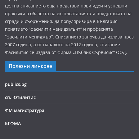
цел на списанието е да представи нови идеи и успешни
практики в областта на експлоатацията и поддръжката на
сгради и съоръжения, да популяризира в България
понятието “фасилити мениджмънт” и професията
“фасилити мениджър”. Списанието започва да излиза през
2007 година, а от началото на 2012 година, списание
Фасилитис се издава от фирма „Пъблик Сървисис“ ООД.
Полезни линкове
publics.bg
сп. Ютилитис
ФМ магистратура
БГФМА