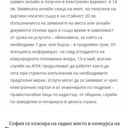
заявен онлайн и получен в електронен вариант, е 14
лв. Заявената онлайн скица на имот, но получена на
хартиен носител също е на стойност 20 лв.
Изпълнението на заявените на място или онлайн
документи отнема едно и също време в зависимост
от срока на услугата – обикновена, за която са
необходими 7 дни, или бърза – в тридневен срок. От
Агенцията информират, че след отпадането на
извънредното положение вчера, 13-и май, всички
служби на АГКК продължават да работят както до
сега при стриктно изпълнение на необходимите
предпазни мерки. Услуги могат да се заявяват и чрез
електронния портал и от инженерите по геодезия –
правоспособни лица по кадастър, от общини, служби
по земеделие и нотариуси в цялата страна.
София се класира на седмо място в конкурса на