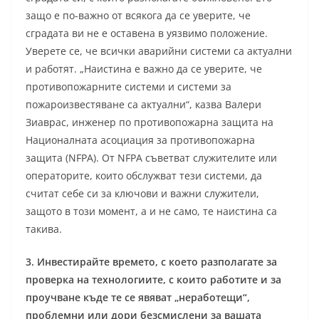
защо е по-важно от всякога да се уверите, че
сградата ви не е оставена в уязвимо положение.
Уверете се, че всички аварийни системи са актуални
и работят. „Наистина е важно да се уверите, че
противопожарните системи и системи за
пожароизвестяване са актуални“, казва Валери
Зиаврас, инженер по противопожарна защита на
Националната асоциация за противопожарна
защита (NFPA). От NFPA съветват служителите или
операторите, които обслужват тези системи, да
считат себе си за ключови и важни служители,
защото в този момент, а и не само, те наистина са
такива.
3. Инвестирайте времето, с което разполагате за
проверка на технологиите, с които работите и за
проучване къде те се явяват „неработещи“,
проблемни или дори безсмислени за вашата