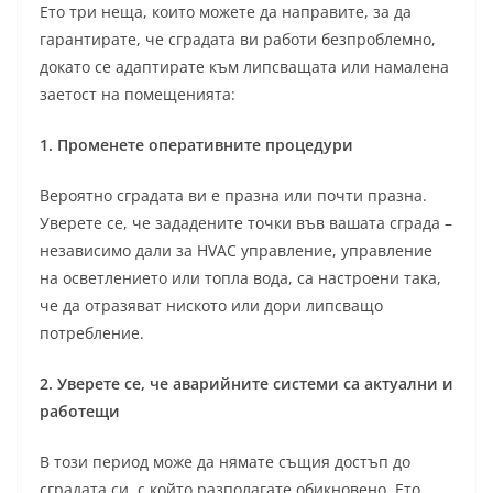
Ето три неща, които можете да направите, за да
гарантирате, че сградата ви работи безпроблемно,
докато се адаптирате към липсващата или намалена
заетост на помещенията:
1. Променете оперативните процедури
Вероятно сградата ви е празна или почти празна.
Уверете се, че зададените точки във вашата сграда –
независимо дали за HVAC управление, управление
на осветлението или топла вода, са настроени така,
че да отразяват ниското или дори липсващо
потребление.
2. Уверете се, че аварийните системи са актуални и
работещи
В този период може да нямате същия достъп до
сградата си, с който разполагате обикновено. Ето