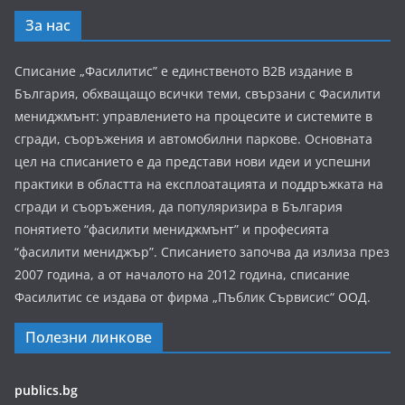
За нас
Списание „Фасилитис” е единственото B2B издание в
България, обхващащо всички теми, свързани с Фасилити
мениджмънт: управлението на процесите и системите в
сгради, съоръжения и автомобилни паркове. Основната
цел на списанието е да представи нови идеи и успешни
практики в областта на експлоатацията и поддръжката на
сгради и съоръжения, да популяризира в България
понятието “фасилити мениджмънт” и професията
“фасилити мениджър”. Списанието започва да излиза през
2007 година, а от началото на 2012 година, списание
Фасилитис се издава от фирма „Пъблик Сървисис“ ООД.
Полезни линкове
publics.bg