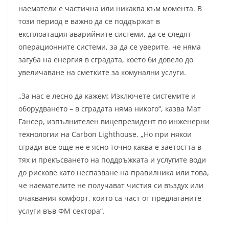
наематели е частична или никаква към момента. В
този период е важно да се поддържат в
експлоатация аварийните системи, да се следят
операционните системи, за да се уверите, че няма
загуба на енергия в сградата, което би довело до
увеличаване на сметките за комунални услуги.
„За нас е лесно да кажем: Изключете системите и
оборудването – в сградата няма никого“, казва Мат
Гансер, изпълнителен вицепрезидент по инженерни
технологии на Carbon Lighthouse. „Но при някои
сгради все още не е ясно точно каква е заетостта в
тях и прекъсването на поддръжката и услугите води
до рискове като неспазване на правилника или това,
че наемателите не получават чистия си въздух или
очаквания комфорт, които са част от предлаганите
услуги във ФМ сектора“.