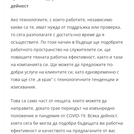
дейност
Ако технологиите, с които работите, независимо
какви са те, имат нужда от поддръжка или проверка,
то сега разполагате с достатъчно време да я
осъществите. По този начин в бъдеще ще подобрите
работното пространство на служителите си, ще
повишите тяхната работна ефективност, както и тази
на компанията си. Ще можете да предложите по-
добри услуги на клиентите си, като едновременно с
това ще сте „в крак“ с технологичните тенденции и
изисквания.
Това са само част от нещата, които можете да
направите, докато трае периодът на извънредно
положение и пандемия от COVID-19. Всяка дейност,
която сега би могла да подобри бъдещата ви работна
ефективност и качеството на предлаганите от вас