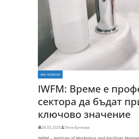
ФМ НОВИНИ
IWFM: Време е проф
сектора да бъдат пр
ключово значение
26.03.2020
Петя Банкова
IWFM – Institute of Workplace and Facilities 