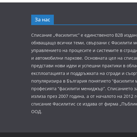
За нас
Списание „Фасилитис” е единственото B2B издан
обхващащо всички теми, свързани с Фасилити 
управлението на процесите и системите в сград
и автомобилни паркове. Основната цел на списа
представи нови идеи и успешни практики в обла
експлоатацията и поддръжката на сгради и съор
популяризира в България понятието “фасилити 
професията “фасилити мениджър”. Списанието з
излиза през 2007 година, а от началото на 2012 
списание Фасилитис се издава от фирма „Пъбли
ООД.