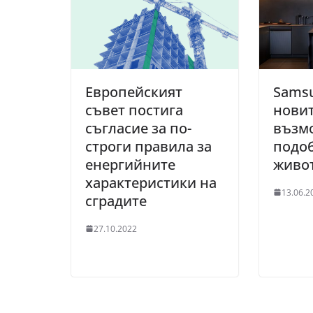
Европейският
Sams
съвет постига
нови
съгласие за по-
възм
строги правила за
подо
енергийните
живот
характеристики на
13.06.2
сградите
27.10.2022