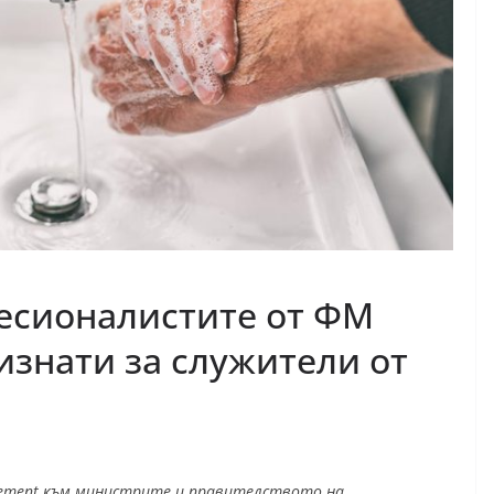
есионалистите от ФМ
изнати за служители от
Management към министрите и правителството на