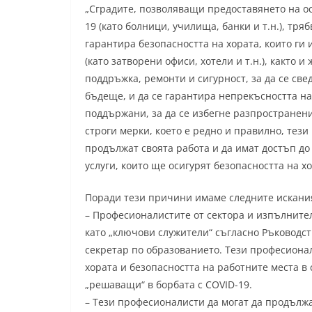
„Сградите, позволяващи предоставянето на ос
19 (като болници, училища, банки и т.н.), тря
гарантира безопасността на хората, които ги
(като затворени офиси, хотели и т.н.), както 
поддръжка, ремонти и сигурност, за да се све
бъдеще, и да се гарантира непрекъсността на
поддържани, за да се избегне разпространени
строги мерки, което е редно и правилно, тез
продължат своята работа и да имат достъп до
услуги, които ще осигурят безопасността на хо
Поради тези причини имаме следните искани
– Професионалистите от сектора и изпълнител
като „ключови служители“ съгласно Ръководст
секретар по образованието. Тези професиона
хората и безопасността на работните места в 
„решаващи“ в борбата с COVID-19.
– Тези професионалисти да могат да продължа