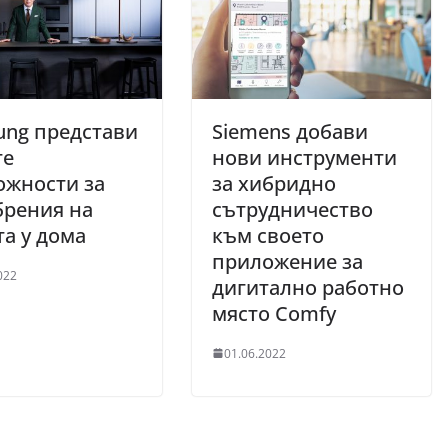
ung представи
Siemens добави
те
нови инструменти
ожности за
за хибридно
брения на
сътрудничество
а у дома
към своето
приложение за
022
дигитално работно
място Comfy
01.06.2022