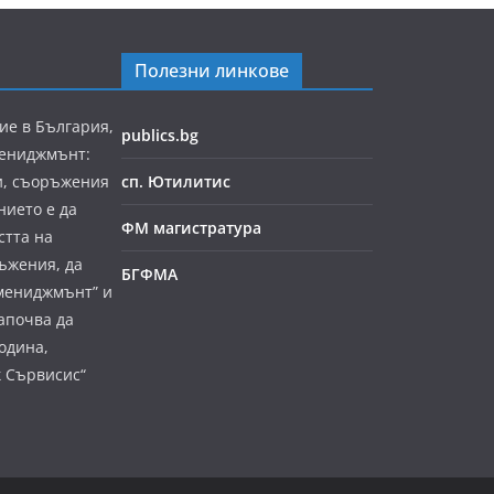
Полезни линкове
ие в България,
publics.bg
мениджмънт:
и, съоръжения
сп. Ютилитис
нието е да
ФМ магистратура
стта на
ъжения, да
БГФМА
мениджмънт” и
апочва да
година,
к Сървисис“