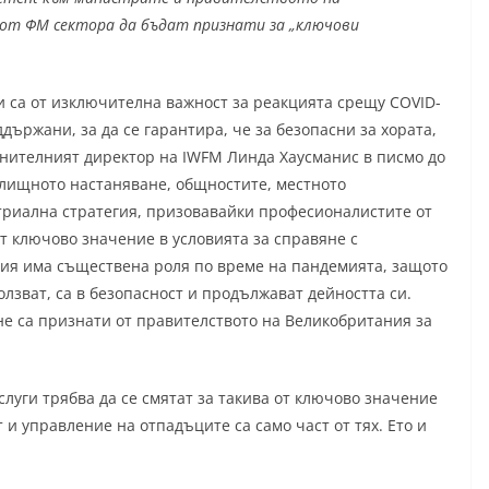
 от ФМ сектора да бъдат признати за „ключови
 и са от изключителна важност за реакцията срещу COVID-
ддържани, за да се гарантира, че за безопасни за хората,
лнителният директор на IWFM Линда Хаусманис в писмо до
илищното настаняване, общностите, местното
триална стратегия, призовавайки професионалистите от
т ключово значение в условията за справяне с
ия има съществена роля по време на пандемията, защото
ползват, са в безопасност и продължават дейността си.
не са признати от правителството на Великобритания за
луги трябва да се смятат за такива от ключово значение
 и управление на отпадъците са само част от тях. Ето и