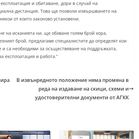
 експлоатация и обитаване, дори в случай на
циална дистанция. Това ще позволи извършването на
якои от които законово установени.
е на исканията ни, ще обхване голям брой хора,
 техният брой, предлагаме специалистите да определят кои
е и са необходими за осъществяване на поддръжката,
за експлоатация и работа.“
пира
В извънредното положение няма промяна в
реда на издаване на скици, схеми и
удостоверителни документи от АГКК