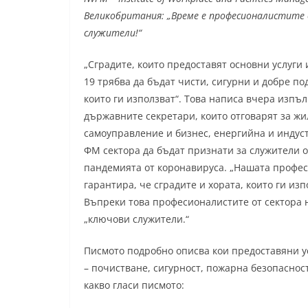
Великобритания: „Време е професионалистите
служители!“
„Сградите, които предоставят основни услуги
19 трябва да бъдат чисти, сигурни и добре по
които ги използват“. Това написа вчера изпъ
държавните секретари, които отговарят за ж
самоуправление и бизнес, енергийна и индус
ФМ сектора да бъдат признати за служители о
пандемията от коронавируса. „Нашата профес
гарантира, че сградите и хората, които ги из
Въпреки това професионалистите от сектора 
„ключови служители.“
Писмото подробно описва кои предоставяни ус
– почистване, сигурност, пожарна безопасност
какво гласи писмото: