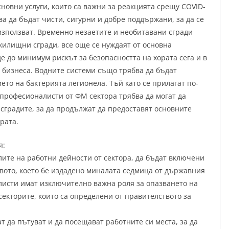
новни услуги, които са важни за реакцията срещу COVID-
бва да бъдат чисти, сигурни и добре поддържани, за да се
 използват. Временно незаетите и необитавани сгради
и жилищни сгради, все още се нуждаят от основна
де до минимум рискът за безопасността на хората сега и в
 бизнеса. Водните системи също трябва да бъдат
ето на бактерията легионела. Тъй като се прилагат по-
и професионалисти от ФМ сектора трябва да могат да
 сградите, за да продължат да предоставят основните
рата.
я:
ите на работни дейности от сектора, да бъдат включени
вото, което бе издадено миналата седмица от държавния
листи имат изключително важна роля за опазването на
секторите, които са определени от правителството за
т да пътуват и да посещават работните си места, за да