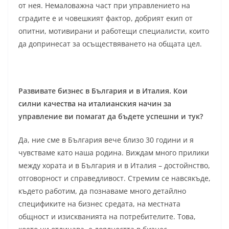
от нея. Немаловажна част при управлението на
сградите е и човешкият фактор, добрият екип от
опитни, мотивирани и работещи специалисти, които
да допринесат за осъществяването на общата цел.
Развивате бизнес в България и в Италия. Кои
силни качества на италианския начин за
управление ви помагат да бъдете успешни и тук?
Да, ние сме в България вече близо 30 години и я
чувстваме като наша родина. Виждам много прилики
между хората и в България и в Италия – достойнство,
отговорност и справедливост. Стремим се навсякъде,
където работим, да познаваме много детайлно
спецификите на бизнес средата, на местната
общност и изискванията на потребителите. Това,