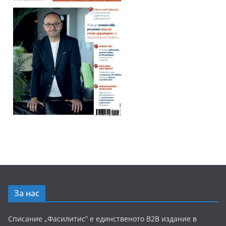
За нас
Списание „Фасилитис” е единственото B2B издание в