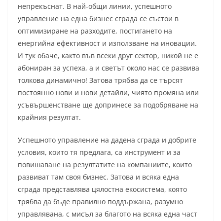
непрекъснат. В най-общи линии, успешното
управление на една бизнес сграда се състои в
оптимизиране на разходите, постигането на
енергийна ефективност и използване на иновации.
И тук обаче, както във всеки друг сектор, никой не е
абониран за успеха, а и светът около нас се развива
толкова динамично! Затова трябва да се търсят
постоянно нови и нови детайли, чиято промяна или
усъвършенстване ще допринесе за подобряване на
крайния резултат.
Успешното управление на дадена сграда и добрите
условия, които тя предлага, са инструмент и за
повишаване на резултатите на компаниите, които
развиват там своя бизнес. Затова и всяка една
сграда представлява цялостна екосистема, която
трябва да бъде правилно поддържана, разумно
управлявана, с мисъл за благото на всяка една част