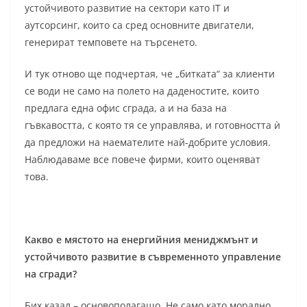
устойчивото развитие на сектори като IT и
аутсорсинг, които са сред основните двигатели,
генерират темповете на търсенето.
И тук отново ще подчертая, че „битката“ за клиенти
се води не само на полето на даденостите, които
предлага една офис сграда, а и на база на
гъвкавостта, с която тя се управлява, и готовността ѝ
да предложи на наемателите най-добрите условия.
Наблюдаваме все повече фирми, които оценяват
това.
Какво е мястото на енергийния мениджмънт и
устойчивото развитие в съвременното управление
на сгради?
Бих казал – основополагащо. Не само като морално