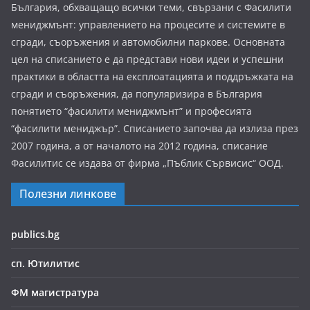
България, обхващащо всички теми, свързани с Фасилити
мениджмънт: управлението на процесите и системите в
сгради, съоръжения и автомобилни паркове. Основната
цел на списанието е да представи нови идеи и успешни
практики в областта на експлоатацията и поддръжката на
сгради и съоръжения, да популяризира в България
понятието “фасилити мениджмънт” и професията
“фасилити мениджър”. Списанието започва да излиза през
2007 година, а от началото на 2012 година, списание
Фасилитис се издава от фирма „Пъблик Сървисис“ ООД.
Полезни линкове
publics.bg
сп. Ютилитис
ФМ магистратура