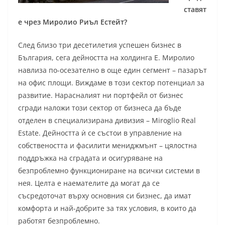
ставят
е чрез Миролио Риъл Естейт?
След близо три десетилетия успешен бизнес в
България, сега дейността на холдинга Е. Миролио
навлиза по-осезателно в още един сегмент – пазарът
на офис площи. Виждаме в този сектор потенциал за
развитие. Нарасналият ни портфейл от бизнес
сгради наложи този сектор от бизнеса да бъде
отделен в специализирана дивизия – Miroglio Real
Estate. Дейността ѝ се състои в управление на
собствеността и фасилити мениджмънт – цялостна
поддръжка на сградата и осигуряване на
безпроблемно функциониране на всички системи в
нея. Целта е наемателите да могат да се
съсредоточат върху основния си бизнес, да имат
комфорта и най-добрите за тях условия, в които да
работят безпроблемно.