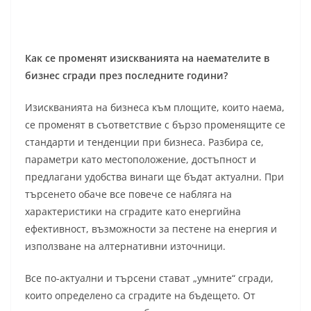
Как се променят изискванията на наемателите в
бизнес сгради през последните години?
Изискванията на бизнеса към площите, които наема,
се променят в съответствие с бързо променящите се
стандарти и тенденции при бизнеса. Разбира се,
параметри като местоположение, достъпност и
предлагани удобства винаги ще бъдат актуални. При
търсенето обаче все повече се набляга на
характеристики на сградите като енергийна
ефективност, възможности за пестене на енергия и
използване на алтернативни източници.
Все по-актуални и търсени стават „умните“ сгради,
които определено са сградите на бъдещето. От