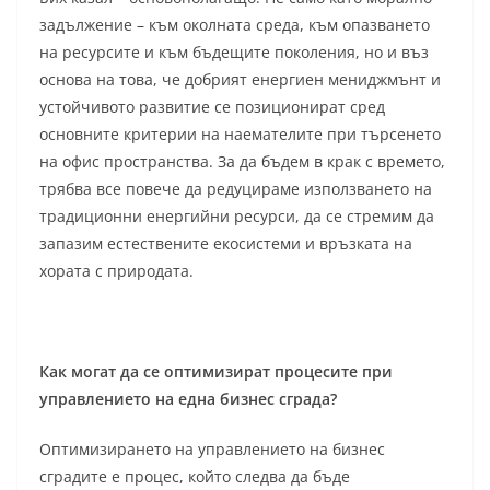
задължение – към околната среда, към опазването
на ресурсите и към бъдещите поколения, но и въз
основа на това, че добрият енергиен мениджмънт и
устойчивото развитие се позиционират сред
основните критерии на наемателите при търсенето
на офис пространства. За да бъдем в крак с времето,
трябва все повече да редуцираме използването на
традиционни енергийни ресурси, да се стремим да
запазим естествените екосистеми и връзката на
хората с природата.
Как могат да се оптимизират процесите при
управлението на една бизнес сграда?
Оптимизирането на управлението на бизнес
сградите е процес, който следва да бъде