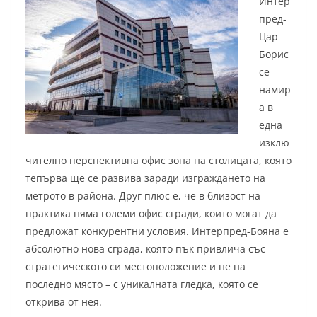
Интер
пред-
Цар
Борис
се
намир
а в
една
изклю
чително перспективна офис зона на столицата, която
тепърва ще се развива заради изграждането на
метрото в района. Друг плюс е, че в близост на
практика няма големи офис сгради, които могат да
предложат конкурентни условия. Интерпред-Бояна е
абсолютно нова сграда, която пък привлича със
стратегическото си местоположение и не на
последно място – с уникалната гледка, която се
открива от нея.