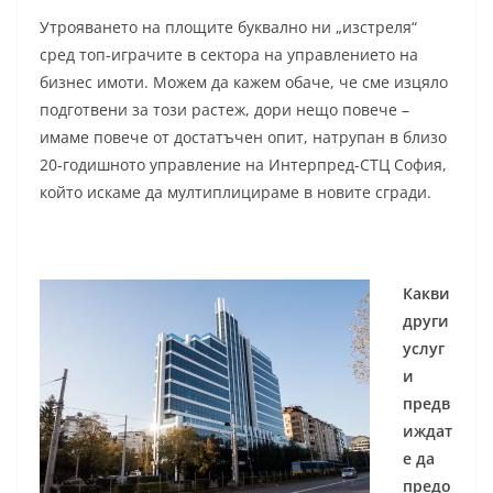
Утрояването на площите буквално ни „изстреля“
сред топ-играчите в сектора на управлението на
бизнес имоти. Можем да кажем обаче, че сме изцяло
подготвени за този растеж, дори нещо повече –
имаме повече от достатъчен опит, натрупан в близо
20-годишното управление на Интерпред-СТЦ София,
който искаме да мултиплицираме в новите сгради.
Какви
други
услуг
и
предв
иждат
е да
предо