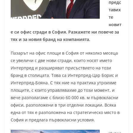
предс
тавих
те
новит
е си офис сгради в София. Разкажете ни повече за
тях и за новия бранд на компанията.
Пазарът на офис площи в София от няколко месеца
се увеличи с две нови сгради, които носят името
Интерпред и разширяват присъствието на този
бранд в столицата. Това са Интерпред-Цар Борис и
Интерпред-Бояна. С тях ние на практика утроихме
площите, с които управлявахме до този момент, и
вече разполагаме с близо 60 000 кв. м първокласни
офиси, разположени в три отделни локации. Всяка
една от тях е разположена на стратегическо място в
София и предлага първокласни условия.