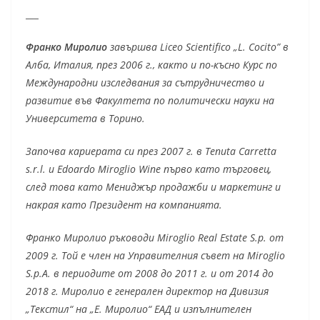
___
Франко Миролио
завършва Liceo Scientifico „L. Cocito” в
Алба, Италия, през 2006 г., както и по-късно Курс по
Международни изследвания за сътрудничество и
развитие във Факултета по политически науки на
Университета в Торино.
Започва кариерата си през 2007 г. в Tenuta Carretta
s.r.l. и Edoardo Miroglio Wine първо като търговец,
след това като Мениджър продажби и маркетинг и
накрая като Президент на компанията.
Франко Миролио ръководи Miroglio Real Estate S.p. от
2009 г. Той е член на Управителния съвет на Miroglio
S.p.A. в периодите от 2008 до 2011 г. и от 2014 до
2018 г. Миролио е генерален директор на Дивизия
„Текстил“ на „Е. Миролио“ ЕАД и изпълнителен