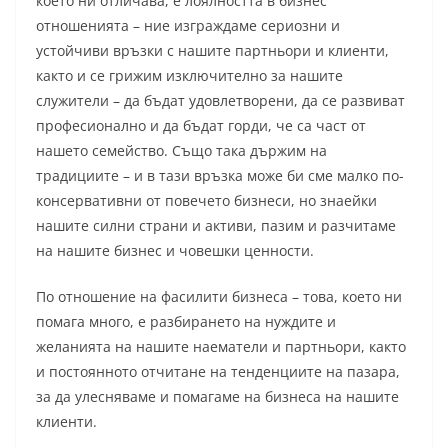
което ни отличава, е лоялността в бизнес
отношенията – ние изграждаме сериозни и
устойчиви връзки с нашите партньори и клиенти,
както и се грижим изключително за нашите
служители – да бъдат удовлетворени, да се развиват
професионално и да бъдат горди, че са част от
нашето семейство. Също така държим на
традициите – и в тази връзка може би сме малко по-
консервативни от повечето бизнеси, но знаейки
нашите силни страни и активи, пазим и разчитаме
на нашите бизнес и човешки ценности.
По отношение на фасилити бизнеса – това, което ни
помага много, е разбирането на нуждите и
желанията на нашите наематели и партньори, както
и постоянното отчитане на тенденциите на пазара,
за да улесняваме и помагаме на бизнеса на нашите
клиенти.