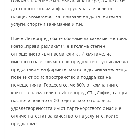
голямо значение е и заобикалящата среда – не само
достъпност откъм инфраструктура, а и зелени
площи, възможност за ползване на допълнителни
услуги, спортни занимания и т.н.
Ние в Интерпред обаче обичаме да казваме, че това,
което „прави разликата“, е в голяма степен
отношението към наемателите. И смятаме, че
именно това е голямото ни предимство – успяваме да
предоставим на фирмите, които подслоняваме, нещо
повече от офис пространство и поддръжка на
помещенията. Гордеем се, че 80% от компаниите,
които са наематели на Интерпред-СТЦ София, са при
нас вече повече от 20 години, което говори за
удовлетвореността им от партньорството с нас и е
отличен атестат за качеството на услугите, които
предлагаме.