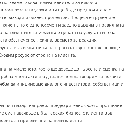
те ползваме такива подизпълнители за някой от
 в комплексната услуга и тя ще бъде предпочитана от
те разходи и бизнес процедури. Процеса е труден и е
н клиент, но е еднопосочен и заедно вървим в правилната
 на клиентите за момента е цената на услугата и това
ата обезпеченост, екипа, времето за реакция,
угата във всяка точка на страната, едно контактно лице
бходим ресурс от страна на клиента.
на на мисленето, което ще доведе до търсене и оценка на
 трябва много активно да започнем да говорим за ползите
бва да инициираме диалог с инвеститори, собственици и
.
а нашия пазар, направил предварително своето проучване
ие сме навсякъде в българския бизнес, с клиенти във
порито за привличане на нови клиенти.