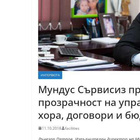
ИНТЕРВЮТА
Мундус Сървисиз пр
прозрачност на упр
хора, договори и б
11.10.2018
facilities
Лъчезар Петров, Изпълнителен директор на Му