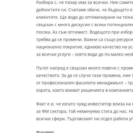
Разбира с, че пазар има за всички. Ние сами
дейностите си. Считаме обаче, че бъдещето е
клиентите. Ще води до оптимизиране на техни
свързан с много дискусии с всеки потенциале
посока. Аз съм оптимист. Водещото при избора
трябва да се промени. Важни са също ресурсн
национално покритие, еднакво качество на усл
за всички услуги – което води до по-малко нео
Пътят напред е свързан много повече с промя
качеството. За да се случи тази промяна, ние
от професионален фасилити мениджмънт – тря
хората, които взимат решенията в компанията
Факт е и, че когато чужд инвеститор влиза н
за ФМ сектора, той неминуемо стига до нас. Н
всички сфери. Търговският ни отдел работи у
Визитка