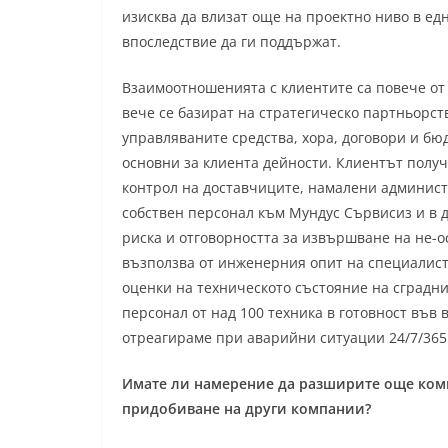
изисква да влизат още на проектно ниво в едн
впоследствие да ги поддържат.
Взаимоотношенията с клиентите са повече о
вече се базират на стратегическо партньорс
управляваните средства, хора, договори и б
основни за клиента дейности. Клиентът получ
контрол на доставчиците, намалени админис
собствен персонал към Мундус Сървисиз и в
риска и отговорността за извършване на не-о
възползва от инженерния опит на специалист
оценки на техническото състояние на сградн
персонал от над 100 техника в готовност във
отреагираме при аварийни ситуации 24/7/365
Имате ли намерение да разширите още комп
придобиване на други компании?