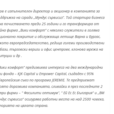
ов е изпълнителен директор и акционер в компанията за
ддръжка на сгради „Мундус сървисиз“. Той стартира бизнеса
 на почистването преди 25 години и го трансформира от
йна фирма „Вики комфорт“ с няколко служители в голяма
ационално покритие и обслужваща летище Варна и Бургас,
ското европредседателство, редица големи производствени
бази, търговски вериги и офис центрове, клонова мрежа на
туции и др .
„Вики комфорт“ предизвиква интереса на два международни
 фонда – КJK Capital и Empower Capital, създаден с 95%
вропейския съюз по програма JEREMIE. Те предприемат
оято доразвива компанията, сливайки я през последните 2
три фирми – “ Фасилити оптимум“, “ Ей Ес Ес България“ и „ВМ
ус сървисиз“ осигурява работни места на над 2500 човека,
иторията на цялата страна.