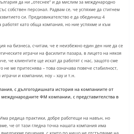
България да ни „отеснее“ и да мислим за международно
със собствен персонал. Радвам се, че успяхме да стигнем
развитието си. Предизвикателство е да обединиш 4
а работят като обща компания, но ние успяхме и към
ия на бизнеса, считам, че е неизбежно един ден ние да се
егическите играчи на фасилити пазара, в лицето на някоя
че, че клиентите ще искат да работят с нас, защото сме
о не ме притеснява – това означава повече стабилност,
играчи и компании, ноу – хау и т.н.
мпания, с дългогодишната история на компаниите от
д международните ФМ компании, с представителства в
 Има редица практики, добре работещи на навън, но
ме, че от тази гледна точка нашата компания има
 внедрихме решения, с които по нищо не отстъпваме на