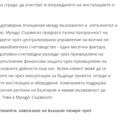
а сграда, да участват в изграждането на инсталациите и
т договорни отношения между възложител и изпълнител и
тво. Мундус Сървисиз предлага пълна прозрачност на
юджети чрез централизирано управление на всички не-
аваоблекчено счетоводство – една месечна фактура,
тративно-счетоводни разходи чрез прехвърляне на
 допълнение финансова защита чрез прехвърляне на
сновните дейности към нас. Всеки клиент може да се
ите ни чрез консултации за бъдещи проекти, огледи и
ите инсталации и оборудване. Компанията поддържа
 всички региони на България и имаме възможност да
. Това е Мундус Сървисиз!
анията, навлизане на външни пазари чрез