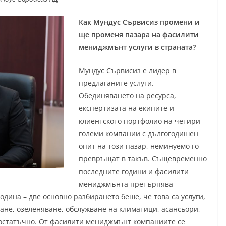
Как Мундус Сървисиз промени и
ще променя пазара на фасилити
мениджмънт услуги в страната?
Мундус Сървисиз е лидер в
предлаганите услуги.
Обединяването на ресурса,
експертизата на екипите и
клиентското портфолио на четири
големи компании с дългогодишен
опит на този пазар, неминуемо го
превръщат в такъв. Същевременно
последните години и фасилити
мениджмънта претърпява
дина – две основно разбирането беше, че това са услуги,
ане, озеленяване, обслужване на климатици, асансьори,
 достатъчно. От фасилити мениджмънт компаниите се