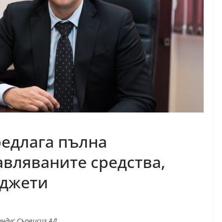
едлага пълна
авляваните средства,
юджети
ндус Сървисиз АД