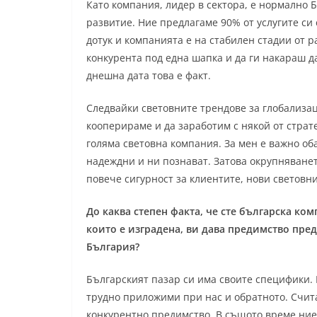
Като компания, лидер в сектора, е нормално 
развитие. Ние предлагаме 90% от услугите си 
дотук и компанията е на стабилен стадии от 
конкурента под една шапка и да ги накараш д
днешна дата това е факт.
Следвайки световните трендове за глобализац
кооперираме и да заработим с някой от страт
голяма световна компания. За мен е важно оба
надеждни и ни познават. Затова окрупняванет
повече сигурност за клиентите, нови световни 
До каква степен факта, че сте българска ко
които е изградена, ви дава предимство пре
България?
Българският пазар си има своите специфики.
трудно приложими при нас и обратното. Счита
конкурентно предимство. В същото време ние