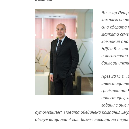
Лъчезар Петр
комплексна по
си в сферата
малката семе
компания с н
НДК и Българ
и логистични 
банкови инсти
През 2015 г. 
инвестиционни
средства от Е
инвестиция, к
години с още 
аутомейшън“. Новата обединена компания „Мунд
обслужващи над 4 хил. бизнес локации на тер