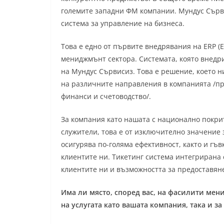
големите западни ФМ компании. Мундус Сърв
система за управление на бизнеса.
Това е едно от първите внедрявания на ERP (E
мениджмънт сектора. Системата, която внедр
на Мундус Сървисиз. Това е решение, което н
на различните направления в компанията /пр
финанси и счетоводство/.
За компания като нашата с национално покрит
служители, това е от изключително значение 
осигурява по-голяма ефективност, както и гъ
клиентите ни. Тикетинг система интегрирана 
клиентите ни и възможността за предоставяне
Има ли място, според вас, на фасилити мен
на услугата като вашата компания, така и з