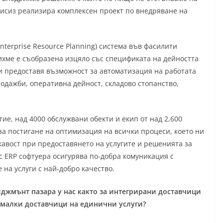
исиз реализира комплексен проект по внедряване на
nterprise Resource Planning) система във фасилити
ихме е съобразена изцяло със спецификата на дейността
и предоставя възможност за автоматизация на работата
одажби, оперативна дейност, складово стопанство,
ие, над 4000 обслужвани обекти и екип от над 2,600
за постигане на оптимизация на всички процеси, което ни
вкавост при предоставянето на услугите и решенията за
с ERP софтуера осигурява по-добра комуникация с
 на услуги с най-добро качество.
иджмънт пазара у нас както за интегрирани доставчици
а малки доставчици на единични услуги?