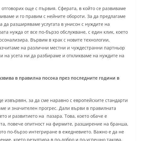
 отговорих още с първия. Сферата, в който се развиваме
виваме и го правим с нейните обороти. За да предлагаме
ва да разширяваме услугата в унисон с нуждите на
оата нужда от все по-бързо обслужване, с един клик, което
ерсонализира. Вървим в крак с новите технологии,
разчитаме на различни местни и чуждестранни партньор
ни на усета ни да разбираме и откликваме на нуждите на
звива в правилна
посока през последните години в
е извървян, за да сме наравно с европейските стандарти
ме и значителен прогрес. Дали върви в правилната
ето и развитието на пазара. Това, което обаче е
та, повече опитност на фирмите, разширение на бранша,
то по-бързо интегриране в ежедневието. Важно е да не
ние, което резултира в по-добро и по-успешно такова,