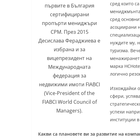
сред които са
първите в България
мениджмънта 
сертифицирани
сред основни
пропърти мениджъри
асоциирани н
CPM. През 2015
специализаци
Десислава Фераджиева е
нуждите му, 
избрана и за
туризма. Вече
вицепрезидент на
менажирането
марка HCHote
Международната
логично резо
федерация за
недвижими имоти FIABCI
Изхождайки о
(Vice-President of the
сфери, успяв
FIABCI World Council of
стратегическ
Managers).
успехи напри
институции в
Какви са плановете ви за развитие на комп