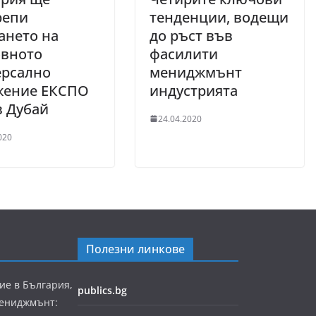
репи
тенденции, водещи
ането на
до ръст във
овното
фасилити
ерсално
мениджмънт
жение ЕКСПО
индустрията
в Дубай
24.04.2020
020
Полезни линкове
ие в България,
publics.bg
мениджмънт: