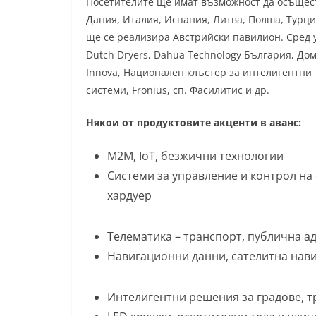
Посетителите ще имат възможност да осъщест
Дания, Италия, Испания, Литва, Полша, Турци
ще се реализира Австрийски павилион. Сред у
Dutch Dryers, Dahua Technology България, Дом
Innova, Национален клъстер за интелигентни
системи, Fronius, сп. Фасилитис и др.
Някои от продуктовите акценти в аванс:
M2M, IoT, безжични технологии
Системи за управление и контрол на
хардуер
Телематика – транспорт, публична 
Навигационни данни, сателитна нави
Интелигентни решения за градове, тр