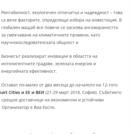
Рентабилност, екологичен отпечатък и надеждност – това
са вече факторите, определящи избора на инвестиция. В
глобален мащаб все повече се засилва ангажираността
за смекчаване на климатичните промени, като
научноизследователската общност и
бизнесът реализират иновации в областта на
интелигентните градове, зелената енергия и
енергийната ефективност.
Остават по-малко от два месеца до началото на 12-тото
art Cities и EE и ВЕИ
(27-29 март 2018, София). Събитието
 срещне доставчици на икономични и устойчиви
 Организатор е Виа Експо.