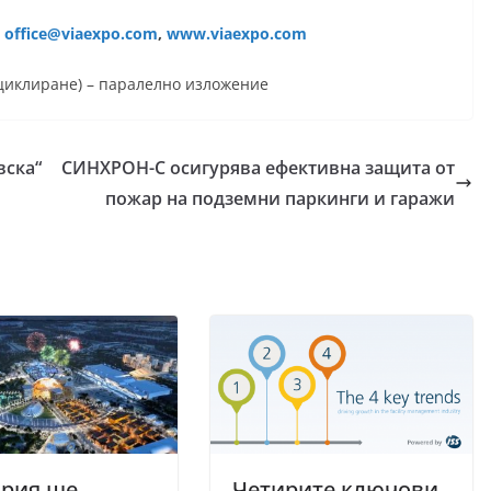
:
office@viaexpo.com
,
www.viaexpo.com
ециклиране) – паралелно изложение
вска“
СИНХРОН-С осигурява ефективна защита от
пожар на подземни паркинги и гаражи
ария ще
Четирите ключови