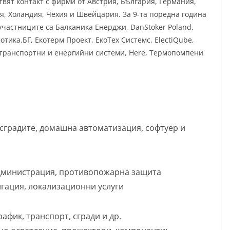
вят контакт с фирми от Австрия, България, Германия,
я, Холандия, Чехия и Швейцария. За 9-та поредна година
частниците са Балканика Енерджи, DanStoker Poland,
отика.БГ, Екотерм Проект, ЕкоТех Системс, ElectiQube,
 транспортни и енергийни системи, Here, Термопомпени
 сградите, домашна автоматизация, софтуер и
администрация, противопожарна защита
гация, локализационни услуги
афик, транспорт, сгради и др.