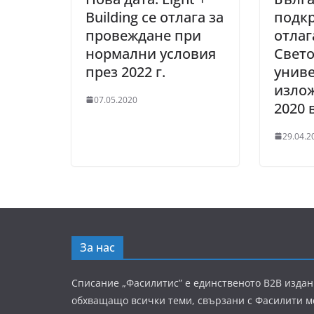
Building се отлага за
подк
провеждане при
отлаг
нормални условия
Свет
през 2022 г.
унив
изло
07.05.2020
2020 
29.04.2
За нас
Списание „Фасилитис” е единственото B2B издан
обхващащо всички теми, свързани с Фасилити 