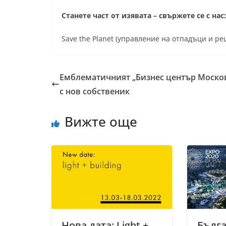
Станете част от изявата – свържете се с нас
Save the Planet (управление на отпадъци и р
Емблематичният „Бизнес център Моско
с нов собственик
Вижте още
Нова дата: Light +
Бълг