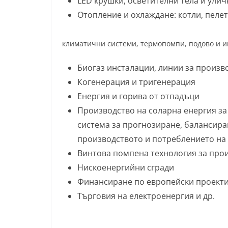
LED крушки, осветителни тела и ули
Отопление и охлаждане: котли, пеле
климатични системи, термопомпи, подово и 
Биогаз инсталации, линии за произв
Когенерация и тригенерация
Енергия и горива от отпадъци
Производство на соларна енергия за
система за прогнозиране, балансира
производството и потреблението на 
Винтова помпена технология за про
Нискоенергийни сгради
Финансиране по европейски проекти
Търговия на електроенергия и др.