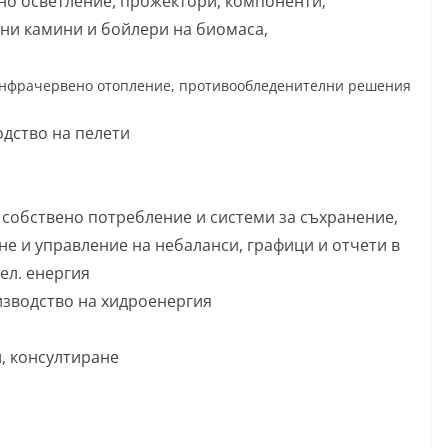
чно осветление, прожектори, компоненти;
тни камини и бойлери на биомаса,
инфрачервено отопление, противообледенителни решения
одство на пелети
 собствено потребление и системи за съхранение,
не и управление на небаланси, графици и отчети в
ел. енергия
изводство на хидроенергия
, консултиране