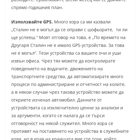
спрямо годишния план.
Използвайте GPS.
Много хора са ми казвали
„Сталин не е могъл да се оправи с шофьорите, ти ли
ще успееш.“ Моят отговор на това, е „По времето на
Другаря Сталин не е имало GPS-устройства. За това
не е могъл“. Тези устройства са вашите очи и уши
извън офиса. Чрез тях можете да контролирате
поведението на водачите, движението на
транспортните средства, да автоматизирате много
процеси по администриране и отчетност на колите,
а в някои случаи чрез такова устройство можете да
откриете изченал автомобил. Данните от
устройствата са изключително ценни за анализи и
за аргументи, когато се налага да се търси
отговорност на някой служител. Много хора се
противят на поставянето на устройства в служебните
коли, но в края на краищата вие сте този, който