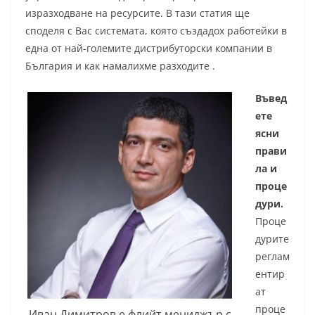
изразходване на ресурсите. В тази статия ще
споделя с Вас системата, която създадох работейки в
една от най-големите дистрибуторски компании в
България и как намалихме разходите .
Въвед
ете
ясни
прави
ла и
проце
дури.
Проце
дурите
реглам
ентир
ат
проце
Иван Димитров е флийт мениджър с