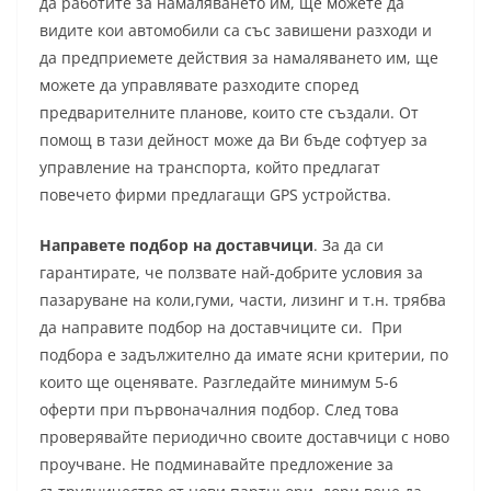
да работите за намаляването им, ще можете да
видите кои автомобили са със завишени разходи и
да предприемете действия за намаляването им, ще
можете да управлявате разходите според
предварителните планове, които сте създали. От
помощ в тази дейност може да Ви бъде софтуер за
управление на транспорта, който предлагат
повечето фирми предлагащи GPS устройства.
Направете подбор на доставчици
. За да си
гарантирате, че ползвате най-добрите условия за
пазаруване на коли,гуми, части, лизинг и т.н. трябва
да направите подбор на доставчиците си. При
подбора е задължително да имате ясни критерии, по
които ще оценявате. Разгледайте минимум 5-6
оферти при първоначалния подбор. След това
проверявайте периодично своите доставчици с ново
проучване. Не подминавайте предложение за