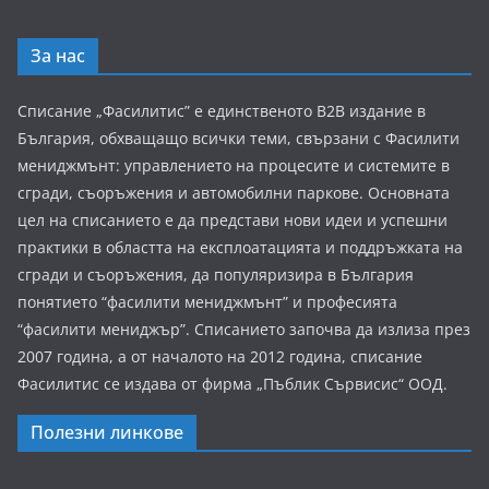
За нас
Списание „Фасилитис” е единственото B2B издание в
България, обхващащо всички теми, свързани с Фасилити
мениджмънт: управлението на процесите и системите в
сгради, съоръжения и автомобилни паркове. Основната
цел на списанието е да представи нови идеи и успешни
практики в областта на експлоатацията и поддръжката на
сгради и съоръжения, да популяризира в България
понятието “фасилити мениджмънт” и професията
“фасилити мениджър”. Списанието започва да излиза през
2007 година, а от началото на 2012 година, списание
Фасилитис се издава от фирма „Пъблик Сървисис“ ООД.
Полезни линкове