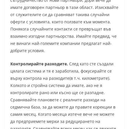
сътрудничество от нови партньори, дори вече да
имате договорен партньор в тази област. Изисквайте
от служителите си да сравняват такива случайни
оферти с условията, които ползвате към момента.
Понякога случайните контакти се превръщат във
взаимно изгодни партньорства. Имайте предвид, че
не винаги най-големите компании предлагат най-
добрите условия.
Контролирайте разходите.
След като сте създали
цялата система и тя е заработила, фокусирайте се
върху контрола на разходите(в т.ч. километрите).
Колкото и стройна система да имате, ако не я
контролирате рано или късно ще се разпадне.
Сравнявайте плановете с реалните разходи на
седмична база, за да можете да правите корекции в
самия месец. Когато месеца изтече вече не можете
да предприемете мерки за редуцирането на
разходите. Сравнявайте всеки месец как се движите