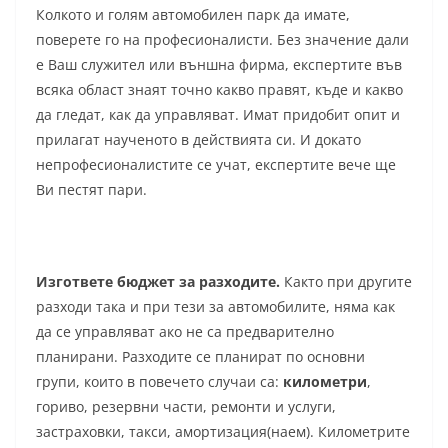
Колкото и голям автомобилен парк да имате,
поверете го на професионалисти. Без значение дали
е Ваш служител или външна фирма, експертите във
всяка област знаят точно какво правят, къде и какво
да гледат, как да управляват. Имат придобит опит и
прилагат наученото в действията си. И докато
непрофесионалистите се учат, експертите вече ще
Ви пестят пари.
Изгответе бюджет за разходите.
Както при другите
разходи така и при тези за автомобилите, няма как
да се управляват ако не са предварително
планирани. Разходите се планират по основни
групи, които в повечето случаи са:
километри
,
гориво, резервни части, ремонти и услуги,
застраховки, такси, амортизация(наем). Километрите