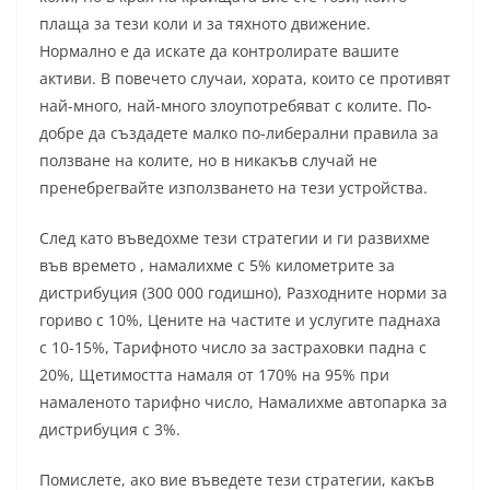
плаща за тези коли и за тяхното движение.
Нормално е да искате да контролирате вашите
активи. В повечето случаи, хората, които се противят
най-много, най-много злоупотребяват с колите. По-
добре да създадете малко по-либерални правила за
ползване на колите, но в никакъв случай не
пренебрегвайте използването на тези устройства.
След като въведохме тези стратегии и ги развихме
във времето , намалихме с 5% километрите за
дистрибуция (300 000 годишно), Разходните норми за
гориво с 10%, Цените на частите и услугите паднаха
с 10-15%, Тарифното число за застраховки падна с
20%, Щетимостта намаля от 170% на 95% при
намаленото тарифно число, Намалихме автопарка за
дистрибуция с 3%.
Помислете, ако вие въведете тези стратегии, какъв