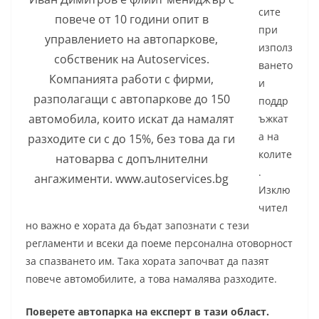
сите
повече от 10 години опит в
при
управлението на автопаркове,
използ
собственик на Autoservices.
ването
Компанията работи с фирми,
и
разполагащи с автопаркове до 150
поддр
автомобила, които искат да намалят
ъжкат
а на
разходите си с до 15%, без това да ги
колите
натоварва с допълнителни
.
ангажименти. www.autoservices.bg
Изклю
чител
но важно е хората да бъдат запознати с тези
регламенти и всеки да поеме персонална отоворност
за спазването им. Така хората започват да пазят
повече автомобилите, а това намалява разходите.
Поверете автопарка на експерт в тази област.