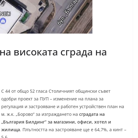
на високата сграда на
С 44 от общо 52 гласа Столичният общински съвет
одобри проект за ПУП – изменение на плана за
регулация и застрояване и работен устройствен план на
м. ж.к. „Борово“ за изграждането на
сградата на
„България Билдинг“ за магазини, офиси, хотел и
жилища
. Плътността на застрояване ще е 64,7%, а кинт –
5,6.