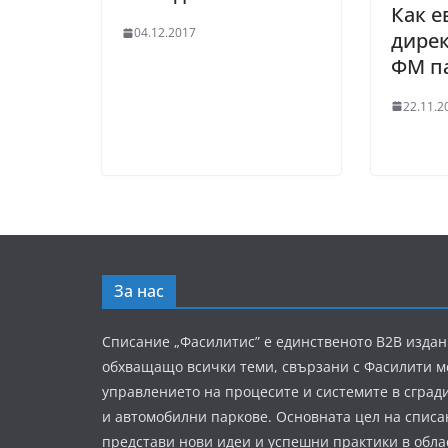
Как е
04.12.2017
дире
ФМ п
22.11.2
За нас
Списание „Фасилитис” е единственото B2B издан
обхващащо всички теми, свързани с Фасилити 
управлението на процесите и системите в сград
и автомобилни паркове. Основната цел на списа
представи нови идеи и успешни практики в обла