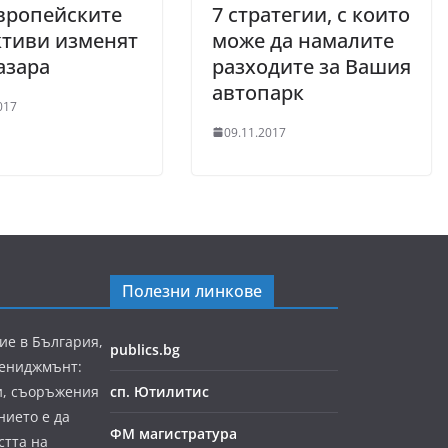
вропейските
7 стратегии, с които
ктиви изменят
може да намалите
азара
разходите за Вашия
автопарк
017
09.11.2017
Полезни линкове
ие в България,
publics.bg
мениджмънт:
и, съоръжения
сп. Ютилитис
нието е да
ФМ магистратура
стта на