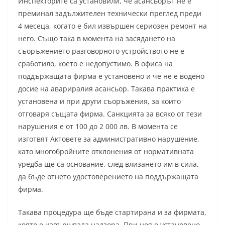
Инспекторите са установили, че асансьорът не е
преминал задължителен технически преглед преди
4 месеца, когато е бил извършен сериозен ремонт на
него. Също така в момента на засядането на
съоръжението разговорното устройството не е
сработило, което е недопустимо. В офиса на
поддържащата фирма е установено и че не е водено
досие на авариралия асансьор. Такава практика е
установена и при други съоръжения, за които
отговаря същата фирма. Санкцията за всяко от тези
нарушения е от 100 до 2 000 лв. В момента се
изготвят Актовете за административно нарушение,
като многобройните отклонения от нормативната
уредба ще са основание, след влизането им в сила,
да бъде отнето удостоверението на поддържащата
фирма.
Такава процедура ще бъде стартирана и за фирмата,
която е извършвала надзора. При нея е установено,