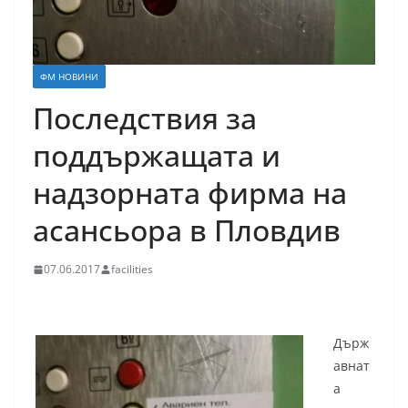
ФМ НОВИНИ
Последствия за
поддържащата и
надзорната фирма на
асансьора в Пловдив
07.06.2017
facilities
Държ
авнат
а