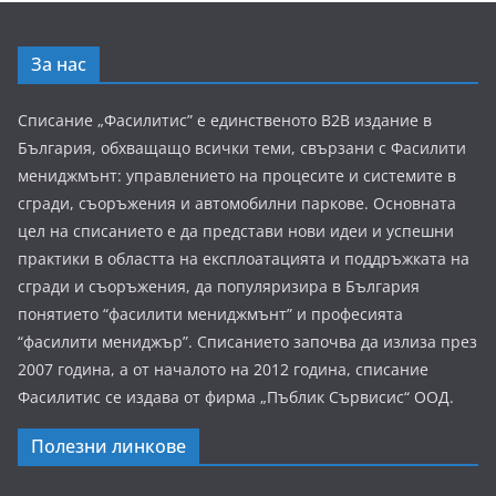
За нас
Списание „Фасилитис” е единственото B2B издание в
България, обхващащо всички теми, свързани с Фасилити
мениджмънт: управлението на процесите и системите в
сгради, съоръжения и автомобилни паркове. Основната
цел на списанието е да представи нови идеи и успешни
практики в областта на експлоатацията и поддръжката на
сгради и съоръжения, да популяризира в България
понятието “фасилити мениджмънт” и професията
“фасилити мениджър”. Списанието започва да излиза през
2007 година, а от началото на 2012 година, списание
Фасилитис се издава от фирма „Пъблик Сървисис“ ООД.
Полезни линкове