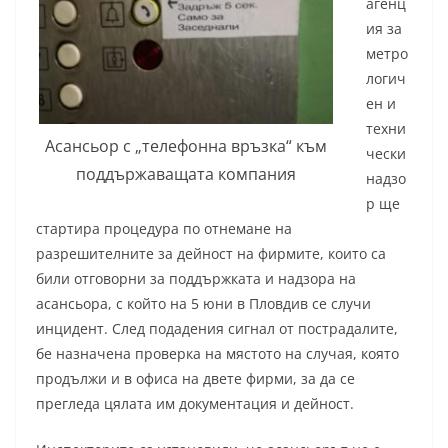
агенц
ия за
метро
логич
ен и
техни
Асансьор с „телефонна връзка“ към
чески
поддържаващата компания
надзо
р ще
стартира процедура по отнемане на
разрешителните за дейност на фирмите, които са
били отговорни за поддържката и надзора на
асансьора, с който на 5 юни в Пловдив се случи
инцидент. След подадения сигнал от пострадалите,
бе назначена проверка на мястото на случая, която
продължи и в офиса на двете фирми, за да се
прегледа цялата им документация и дейност.