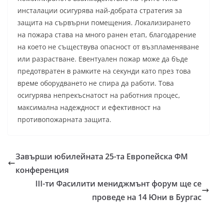
инсталации осигурява най-добрата стратегия за
защита на сървърни помещения. Локализирането
на пожара става на много ранен етап, благодарение
на което не съществува опасност от възпламеняване
или разрастване. Евентуален пожар може да бъде
предотвратен в рамките на секунди като през това
време оборудването не спира да работи. Това
осигурява непрекъснатост на работния процес,
максимална надеждност и ефективност на
противопожарната защита.
Завърши юбилейната 25-та Европейска ФМ
конференция
III-ти Фасилити мениджмънт форум ще се
проведе на 14 Юни в Бургас