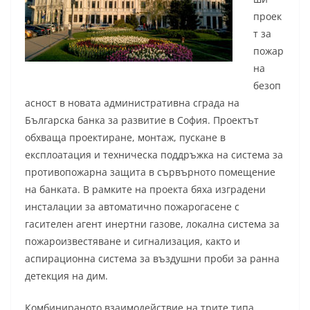
проек
т за
пожар
на
безоп
асност в новата административна сграда на
Българска банка за развитие в София. Проектът
обхваща проектиране, монтаж, пускане в
експлоатация и техническа поддръжка на система за
противопожарна защита в сървърното помещение
на банката. В рамките на проекта бяха изградени
инсталации за автоматично пожарогасене с
гасителен агент инертни газове, локална система за
пожароизвестяване и сигнализация, както и
аспирационна система за въздушни проби за ранна
детекция на дим.
Комбинираното взаимодействие на трите типа