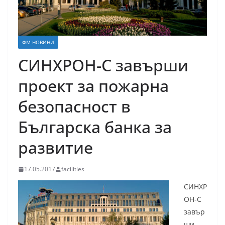
ФМ НОВИНИ
СИНХРОН-С завърши
проект за пожарна
безопасност в
Българска банка за
развитие
17.05.2017
facilities
СИНХР
ОН-С
завър
ши