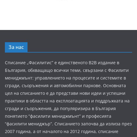
За нас
Списание „Фасилитис” е единственото B2B издание в
България, обхващащо всички теми, свързани с Фасилити
мениджмънт: управлението на процесите и системите в
сгради, съоръжения и автомобилни паркове. Основната
цел на списанието е да представи нови идеи и успешни
практики в областта на експлоатацията и поддръжката на
сгради и съоръжения, да популяризира в България
понятието “фасилити мениджмънт” и професията
“фасилити мениджър”. Списанието започва да излиза през
2007 година, а от началото на 2012 година, списание