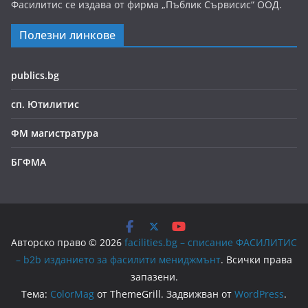
Фасилитис се издава от фирма „Пъблик Сървисис“ ООД.
Полезни линкове
publics.bg
сп. Ютилитис
ФМ магистратура
БГФМА
Авторско право © 2026
facilities.bg – списание ФАСИЛИТИС
– b2b изданието за фасилити мениджмънт
. Всички права
запазени.
Тема:
ColorMag
от ThemeGrill. Задвижван от
WordPress
.