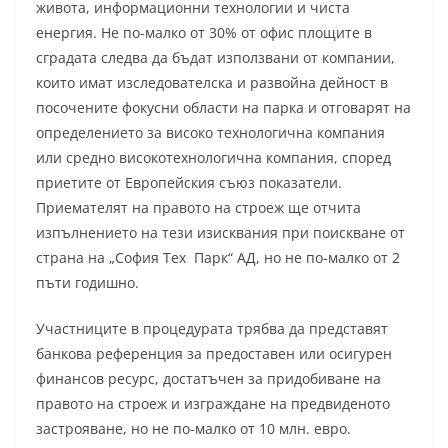
живота, информационни технологии и чиста
енергия. Не по-малко от 30% от офис площите в
сградата следва да бъдат използвани от компании,
които имат изследователска и развойна дейност в
посочените фокусни области на парка и отговарят на
определението за високо технологична компания
или средно високотехнологична компания, според
приетите от Европейския съюз показатели.
Приемателят на правото на строеж ще отчита
изпълнението на тези изисквания при поискване от
страна на „София Тех Парк“ АД, но не по-малко от 2
пъти годишно.
Участниците в процедурата трябва да представят
банкова референция за предоставен или осигурен
финансов ресурс, достатъчен за придобиване на
правото на строеж и изграждане на предвиденото
застрояване, но не по-малко от 10 млн. евро.