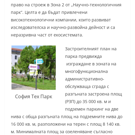
право на строеж в Зона 2 от „Научно-технологичния
парк“. Целта е да бъдат привлечени
високотехнологични компании, които развиват
изследователска и научно-развойна дейност и са
неразривна част от екосистемата.
Застроителният план на
парка предвижда
изграждане в зоната на
многофункционална
административно-
обслужваща сграда с
разгъната застроена площ
София Тех Парк
(РЗП) до 35 000 кв. м и
подземен паркинг на две
нива с обща разгъната площ на подземните нива до
16 000 кв. м, разположени на терен с площ 8 140 кв.
м. Минималната площ за озеленяване съгласно