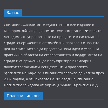
За нас
Списание „Фасилитис” е единственото B2B издание в
България, обхващащо всички теми, свързани с Фасилити
мениджмънт: управлението на процесите и системите в
сгради, съоръжения и автомобилни паркове. Основната
цел на списанието е да представи нови идеи и успешни
практики в областта на експлоатацията и поддръжката на
сгради и съоръжения, да популяризира в България
понятието “фасилити мениджмънт” и професията
“фасилити мениджър”. Списанието започва да излиза през
2007 година, а от началото на 2012 година, списание
Фасилитис се издава от фирма „Пъблик Сървисис“ ООД.
Полезни линкове