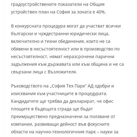
градоустройствените показатели на Общия
устройствен план на София за зоната е 40%.
В конкурсната процедура могат да участват всички
български и чуждестранни юридически лица,
включително и техни обединения, които не са
обявени в несъстоятелност или в производство по
несъстоятелност, нямат неразсрочени парични
задължения към държавата или към община и не са
свързани лица с Възложителя.
Ръководството на „София Тех Парк“ АД одобри и
изисквания към участниците в процедурата.
Кандидатите ще трябва да декларират, че офис
площите в бъдещата сграда ще бъдат
преимуществено предназначени за ползване от
компании, развиващи дейност във фокусните
области на научно-технологичния парк – науки за