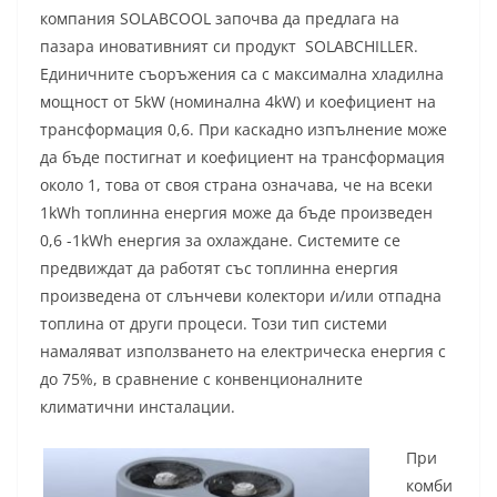
компания SOLABCOOL започва да предлага на
пазара иновативният си продукт SOLABCHILLER.
Единичните съоръжения са с максимална хладилна
мощност от 5kW (номинална 4kW) и коефициент на
трансформация 0,6. При каскадно изпълнение може
да бъде постигнат и коефициент на трансформация
около 1, това от своя страна означава, че на всеки
1kWh топлинна енергия може да бъде произведен
0,6 -1kWh енергия за охлаждане. Системите се
предвиждат да работят със топлинна енергия
произведена от слънчеви колектори и/или отпадна
топлина от други процеси. Този тип системи
намаляват използването на електрическа енергия с
до 75%, в сравнение с конвенционалните
климатични инсталации.
При
комби