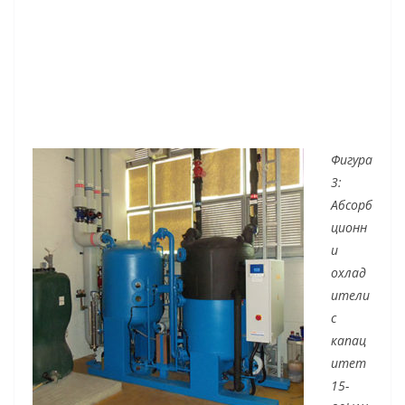
Фигура
3:
Абсорб
ционн
и
охлад
ители
с
капац
итет
15-