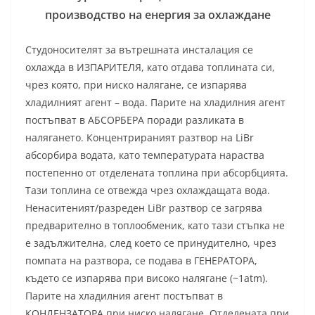
производство на енергия за охлаждане
Студоносителят за вътрешната инсталация се
охлажда в ИЗПАРИТЕЛЯ, като отдава топлината си,
чрез която, при ниско налягане, се изпарява
хладилният агент – вода. Парите на хладилния агент
постъпват в АБСОРБЕРА поради разликата в
налягането. Концентрираният разтвор на LiBr
абсорбира водата, като температурата нараства
постепенно от отделената топлина при абсорбцията.
Тази топлина се отвежда чрез охлаждащата вода.
Ненаситеният/разреден LiBr разтвор се загрява
предварително в топлообменик, като тази стъпка не
е задължителна, след което се принудително, чрез
помпата на разтвора, се подава в ГЕНЕРАТОРА,
където се изпарява при високо налягане (~1atm).
Парите на хладилния агент постъпват в
КОНДЕНЗАТОРА при ниско налягане. Отделената при