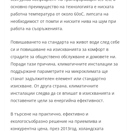
основно преимущество на технологията е ниската
работна температура от около 60оС, липсата на
необходимост от помпи и ниските нива на шум при
работа на съоръженията.
Повишаването на стандарта на живот води след себе
си и повишаване на изискванията за комфорт в
сградите за обществено обслужване и домовете ни.
Поради тази причина, климатичните инсталации за
поддържане параметрите на микроклимата ще
станат задължителен елемент или стандартно
изискване. От друга страна, климатичните
инсталации следва да се впишат в изискванията и
поставените цели за енергийна ефективност.
В търсене на практично, ефективно и
екологосъобразно решение на приемлива и
конкурентна цена, през 2013год. холандската