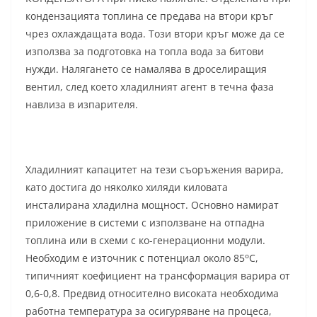
кондензацията топлина се предава на втори кръг
чрез охлаждащата вода. Този втори кръг може да се
използва за подготовка на топла вода за битови
нужди. Налягането се намалява в дроселиращия
вентил, след което хладилният агент в течна фаза
навлиза в изпарителя.
Хладилният капацитет на тези съоръжения варира,
като достига до няколко хиляди киловата
инсталирана хладилна мощност. Основно намират
приложение в системи с използване на отпадна
топлина или в схеми с ко-генерационни модули.
о
Необходим е източник с потенциал около 85
С,
типичният коефициент на трансформация варира от
0,6-0,8. Предвид относително високата необходима
работна температура за осигуряване на процеса,