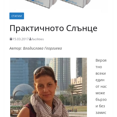
СТАТИИ
Практичното Слънце
15.03.2017
facilities
Автор: Владислава Георгиева
Вероя
тно
всеки
един
от нас
може
бързо
и без
замис