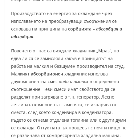
Производството на енергия за охлаждане чрез
използването на преобразуващи съоръжения се
основава на принципа на
сорбцията
–
абсорбция и
адсорбция
.
Повечето от нас са виждали хладилник „Мраз“, но
едва ли са се замисляли какъв е принципът на
работа на малкия и безшумен производител на студ.
Малкият
абсорбционен
хладилник използва
двукомпонентна смес
вода и амоняк
в определено
съотношение. Тези смеси имат свойството да се
разделят при загряване в т.н. генератор. Лесно
летливата компонента – амоняка, се изпарява от
сместа, след което кондензира в кондензатора,
където се отнема отделена топлина или с други думи
се охлажда. Оттук нататък процесът с почти нищо не
се различава от компресорната хладилна машина.