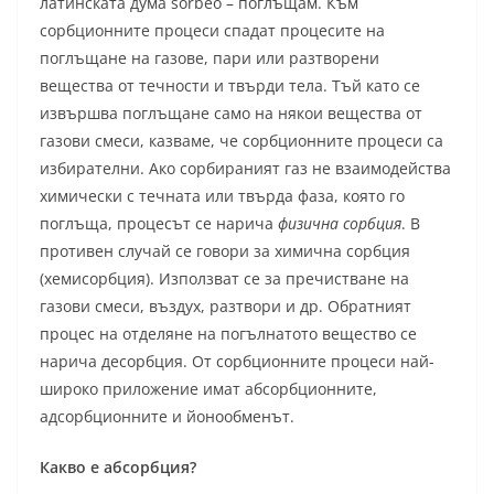
латинската дума sorbeo – поглъщам. Към
сорбционните процеси спадат процесите на
поглъщане на газове, пари или разтворени
вещества от течности и твърди тела. Тъй като се
извършва поглъщане само на някои вещества от
газови смеси, казваме, че сорбционните процеси са
избирателни. Ако сорбираният газ не взаимодейства
химически с течната или твърда фаза, която го
поглъща, процесът се нарича
физична сорбция
. В
противен случай се говори за химична сорбция
(хемисорбция). Използват се за пречистване на
газови смеси, въздух, разтвори и др. Обратният
процес на отделяне на погълнатото вещество се
нарича десорбция. От сорбционните процеси най-
широко приложение имат абсорбционните,
адсорбционните и йонообменът.
Какво е абсорбция?