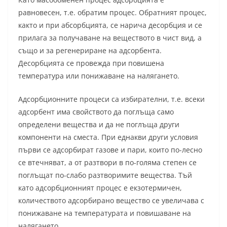
равновесен, т.е. обратим процес. Обратният процес,
както и при абсорбцията, се нарича десорбция и се
прилага за получаване на веществото в чист вид, а
също и за регенериране на адсорбента.
Десорбцията се провежда при повишена
температура или понижаване на налягането.
Адсорбционните процеси са избирателни, т.е. всеки
адсорбент има свойството да поглъща само
определени вещества и да не поглъща други
компоненти на сместа. При еднакви други условия
първи се адсорбират газове и пари, които по-лесно
се втечняват, а от разтвори в по-голяма степен се
поглъщат по-слабо разтворимите вещества. Тъй
като адсорбционният процес е екзотермичен,
количеството адсорбирано вещество се увеличава с
понижаване на температурата и повишаване на
налягането.