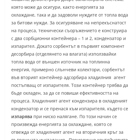
която може да осигури, както енергията за
охлаждане, така и да задоволи нуждите от топла вода
за битови нужди. За осигуряване на непрекъснатост
на процеса, технически съоръжението е конструира
с два сорбционни контейнера – 1 и 2, кондензатор и
изпарител. Докато сорбентът в първият компонент
десорбира (отделянето на влагата) използвайки
топла вода от външен източник на топлинна
енергия, примерно слънчеви колектори, сорбентът
във вторият контейнер адсорбира хладилния агент
постъпващ от изпарителя. Този контейнер трябва да
бъде охладен, за да се повиши ефективността на
процеса. Хладилният агент кондензира в охладеният
кондензатор и се пренася към изпарителя, където се
изпарява
при ниско налягане. По този начин се
произвежда енергията за охлаждане, която се
отвежда от хладилният агент на вторичния кръг за
вътрешната инсталация. Периодично контейнерите