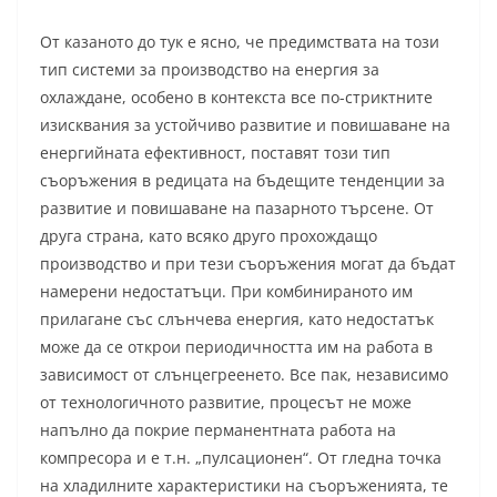
От казаното до тук е ясно, че предимствата на този
тип системи за производство на енергия за
охлаждане, особено в контекста все по-стриктните
изисквания за устойчиво развитие и повишаване на
енергийната ефективност, поставят този тип
съоръжения в редицата на бъдещите тенденции за
развитие и повишаване на пазарното търсене. От
друга страна, като всяко друго прохождащо
производство и при тези съоръжения могат да бъдат
намерени недостатъци. При комбинираното им
прилагане със слънчева енергия, като недостатък
може да се открои периодичността им на работа в
зависимост от слънцегреенето. Все пак, независимо
от технологичното развитие, процесът не може
напълно да покрие перманентната работа на
компресора и е т.н. „пулсационен“. От гледна точка
на хладилните характеристики на съоръженията, те