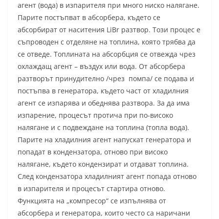
агент (вода) в изпарителя при много ниско налягане.
Парите постъпват в абсорбера, където се
абсорбират от наситения LiBr разтвор. Този процес е
съпроводен с отделяне на топлина, която трябва да
се отведе. Топлината на абсорбция се отвежда чрез
охлаждащ агент – въздух или вода. От абсорбера
разтворът принудително /чрез помпа/ се подава и
постъпва в генератора, където част от хладилния
агент се изпарява и обеднява разтвора. За да има
изпарение, процесът протича при по-високо
налягане и с подвеждане на топлина (топла вода).
Парите на хладилния агент напускат генератора и
попадат в кондензатора, отново при високо
налягане, където кондензират и отдават топлина.
След кондензатора хладилният агент попада отново
в изпарителя и процесът стартира отново.
Функцията на „компресор“ се изпълнява от
абсорбера и генератора, които често са наричани