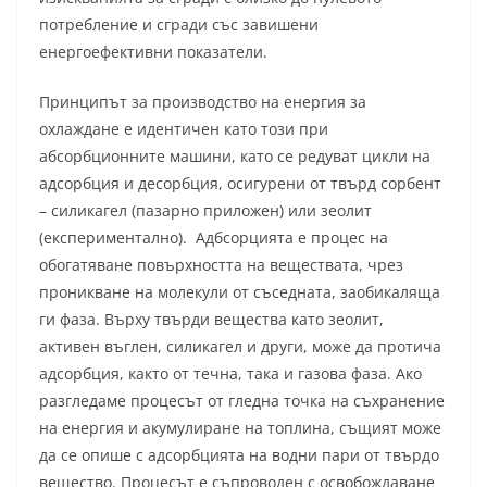
потребление и сгради със завишени
енергоефективни показатели.
Принципът за производство на енергия за
охлаждане е идентичен като този при
абсорбционните машини, като се редуват цикли на
адсорбция и десорбция, осигурени от твърд сорбент
– силикагел (пазарно приложен) или зеолит
(експериментално). Адбсорцията е процес на
обогатяване повърхността на веществата, чрез
проникване на молекули от съседната, заобикаляща
ги фаза. Върху твърди вещества като зеолит,
активен въглен, силикагел и други, може да протича
адсорбция, както от течна, така и газова фаза. Ако
разгледаме процесът от гледна точка на съхранение
на енергия и акумулиране на топлина, същият може
да се опише с адсорбцията на водни пари от твърдо
вещество. Процесът е съпроводен с освобождаване