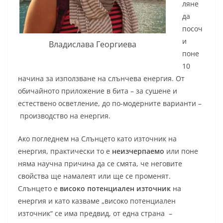
ляне
да
посоч
и
Владислава Георгиева
поне
10
начина за използване на слънчева енергия. От
обичайното приложение в бита – за сушене и
естествено осветление, до по-модерните варианти –
производство на енергия.
Ако погледнем на Слънцето като източник на
енергия, практически то е
неизчерпаемо
или поне
няма научна причина да се смята, че неговите
свойства ще намалеят или ще се променят.
Слънцето е
високо потенциален източник
на
енергия и като казваме „високо потенциален
източник“ се има предвид, от една страна –