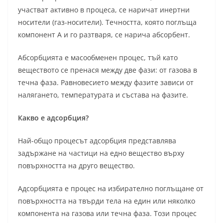
участват активно в процеса, се наричат инертни
носители (газ-носители). Течността, която поглъща
компонент А и го разтваря, се нарича абсорбент.
Абсорбцията е масообменен процес, тъй като
веществото се пренася между две фази: от газова в
течна фаза. Равновесието между фазите зависи от
налягането, температурата и състава на фазите.
Какво е адсорбция?
Най-общо процесът адсорбция представлява
задържане на частици на едно вещество върху
повърхността на друго вещество.
Адсорбцията е процес на избирателно поглъщане от
повърхността на твърди тела на един или няколко
компонента на газова или течна фаза. Този процес