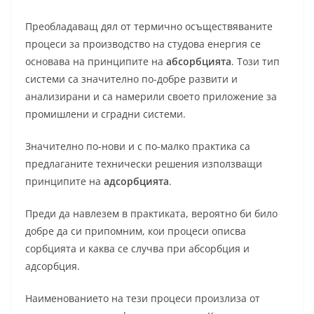
Преобладаващ дял от термично осъществяваните
процеси за производство на студова енергия се
основава на принципите на
абсорбцията
. Този тип
системи са значително по-добре развити и
анализирани и са намерили своето приложение за
промишлени и сградни системи.
Значително по-нови и с по-малко практика са
предлаганите технически решения използващи
принципите на
адсорбцията
.
Преди да навлезем в практиката, вероятно би било
добре да си припомним, кои процеси описва
сорбцията и каква се случва при абсорбция и
адсорбция.
Наименованието на тези процеси произлиза от