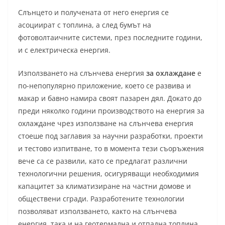
Слънцето и получената от него енергия се
асоциират с топлина, а след бумът на
фотоволтаичните системи, през последните години,
и с електрическа енергия.
Използването на слънчева енергия
за охлаждане
е
по-непопулярно приложение, което се развива и
макар и бавно намира своят пазарен дял. Докато до
преди няколко години производството на енергия за
охлаждане чрез използване на слънчева енергия
стоеше под заглавия за научни разработки, проекти
и тестово изпитване, то в момента тези съоръжения
вече са се развили, като се предлагат различни
технологични решения, осигуряващи необходимия
капацитет за климатизиране на частни домове и
обществени сгради. Разработените технологии
позволяват използването, както на слънчева
енергия, така и на геотермална и отпадна топлина.