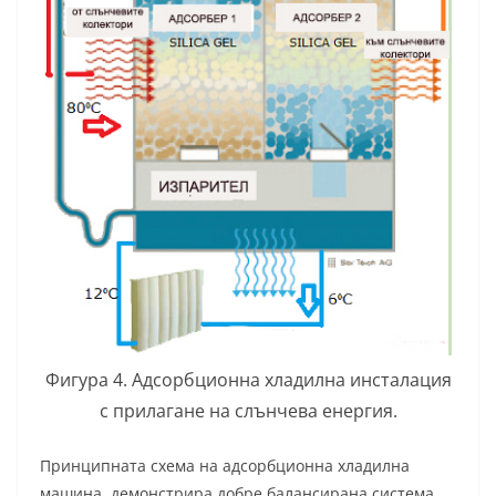
Фигура 4. Адсорбционна хладилна инсталация
с прилагане на слънчева енергия.
Принципната схема на адсорбционна хладилна
машина, демонстрира добре балансирана система,