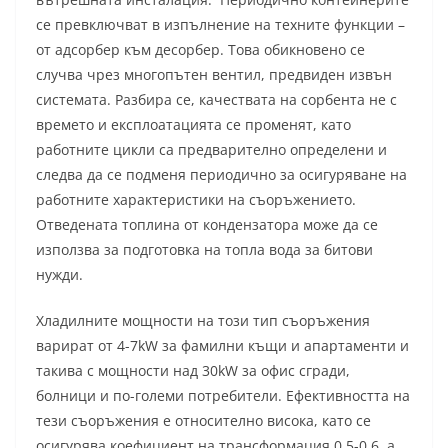
се превключват в изпълнение на техните функции –
от адсорбер към десорбер. Това обикновено се
случва чрез многопътен вентил, предвиден извън
системата. Разбира се, качествата на сорбента не с
времето и експлоатацията се променят, като
работните цикли са предварително определени и
следва да се подменя периодично за осигуряване на
работните характеристики на съоръжението.
Отведената топлина от кондензатора може да се
използва за подготовка на топла вода за битови
нужди.
Хладилните мощности на този тип съоръжения
варират от 4-7kW за фамилни къщи и апартаменти и
такива с мощности над 30kW за офис сгради,
болници и по-големи потребители. Ефективността на
тези съоръжения е относително висока, като се
осигурява коефициент на трансформация 0,5-0,6, а