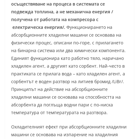
осъществяване на процеса в системата се
подвежда топлина, а не механична енергия /
получена от работата на компресора с
електрическа енергия/.
Функционирането на
абсорбционните хладилни машини се основава на
физически процес, описани по-горе, с прилагането
на бинарна система или два химически компонента.
Единият функционира като работно тяло, наричано
хладилен агент, а другият като сорбент. Най-често в
практиката се прилага вода – като хладилен агент, а
сорбентът е воден разтвор на литиев бромид /LiBr/.
Принципът на действие на абсорбционните
хладилни машини се основава на способността на
абсорбента да поглъща водни пари с по-ниска
температура от температурата на разтвора.
Охладителният ефект при абсорбционните хладилни
машини се основава на изпарение на хладилния