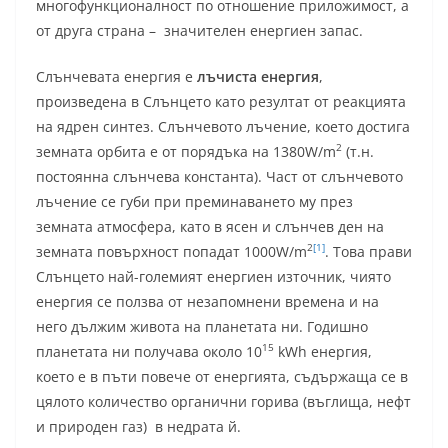
многофункционалност по отношение приложимост, а
от друга страна – значителен енергиен запас.
Слънчевата енергия е
лъчиста енергия
,
произведена в Слънцето като резултат от реакцията
на ядрен синтез. Слънчевото лъчение, което достига
2
земната орбита е от порядъка на 1380W/m
(т.н.
постоянна слънчева константа). Част от слънчевото
лъчение се губи при преминаването му през
земната атмосфера, като в ясен и слънчев ден на
2
[1]
земната повърхност попадат 1000W/m
. Това прави
Слънцето най-големият енергиен източник, чиято
енергия се ползва от незапомнени времена и на
него дължим живота на планетата ни. Годишно
15
планетата ни получава около 10
kWh енергия,
което е в пъти повече от енергията, съдържаща се в
цялото количество органични горива (въглища, нефт
и природен газ) в недрата й.