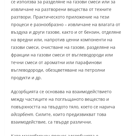
се използва за разделяне на газови смеси или за
извличане на разтворени вещества от техните
разтвори. Практическото приложение на тези
процеси е разнообразно – извличане на влагата от
въздуха и други газове, както и от бензин, отделяне
на вредни или, напротив ценни компоненти на
газови смеси, очистване на газове, разделяне на
фракции на газови смеси от въглеводороди или
течни смеси от ароматни или парафинови
въглеводороди, обезцветяване на петролни
продукти и др.
Адсорбцията се основава на взаимодействието
между частиците на поглъщаното вещество и
повърхността на твърдото тяло, което се нарича
адсорбент
. Силите, които предизвикват това
взаимодействие, са твърде различни.
Като масообменен процес адсорбцията е