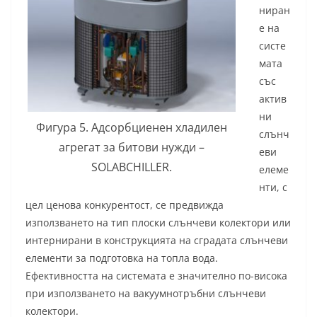
ниран
е на
систе
мата
със
актив
ни
Фигура 5. Адсорбциенен хладилен
слънч
агрегат за битови нужди –
еви
SOLABCHILLER.
елеме
нти, с
цел ценова конкурентост, се предвижда
използването на тип плоски слънчеви колектори или
интернирани в конструкцията на сградата слънчеви
елементи за подготовка на топла вода.
Ефективността на системата е значително по-висока
при използването на вакуумнотръбни слънчеви
колектори.