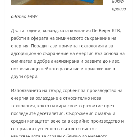
80
kW/
произв
одство
EAW/
Дълги години, холандската компания De Beijer RTB,
работи в сферата на химическото съхранение на
енергия. Поради тази причина технологията за
адсорбционно съхранение на енергия въз основа на
силикагел е добре анализирана и развита до ниво,
позволяващо нейното развитие и приложение в
други сфери.
Използването на твърд сорбент за производство на
енергия за охлаждане е относително нова
технология, която намира своето развитие през
последните десетилетия. Съоръжения с малък и
среден капацитет вече са в серийно производство и
се прилагат успешно в съответствието с
изискванията за сгради с близко до нулевото