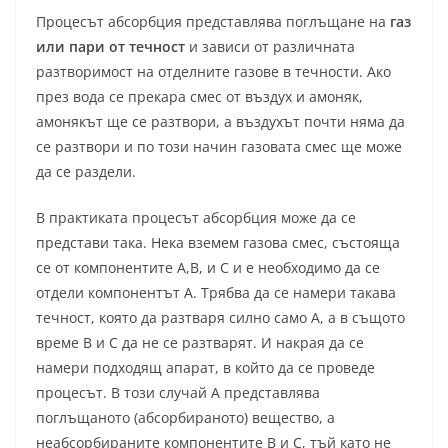
Процесът абсорбция представлява поглъщане на
газ
или пари от течност
и зависи от различната
разтворимост на отделните газове в течности. Ако
през вода се прекара смес от въздух и амоняк,
амонякът ще се разтвори, а въздухът почти няма да
се разтвори и по този начин газовата смес ще може
да се раздели.
В практиката процесът абсорбция може да се
представи така. Нека вземем газова смес, състояща
се от компонентите А,В, и С и е необходимо да се
отдели компонентът А. Трябва да се намери такава
течност, която да разтваря силно само А, а в същото
време В и С да не се разтварят. И накрая да се
намери подходящ апарат, в който да се проведе
процесът. В този случай А представлява
поглъщаното (абсорбираното) вещество, а
неабсорбираните компонентите В и С, тъй като не