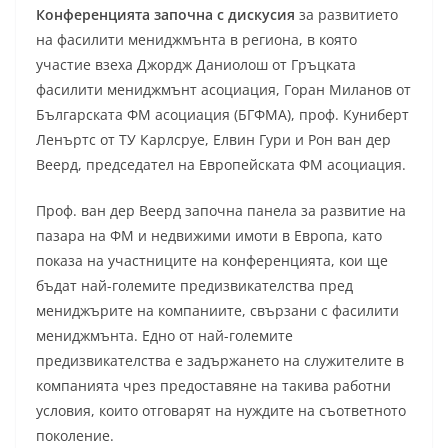
Конференцията започна с дискусия
за развитието
на фасилити мениджмънта в региона, в която
участие взеха Джордж Даниолош от Гръцката
фасилити мениджмънт асоциация, Горан Миланов от
Българската ФМ асоциация (БГФМА), проф. Куниберт
Ленъртс от ТУ Карлсруе, Елвин Гури и Рон ван дер
Веерд, председател на Европейската ФМ асоциация.
Проф. ван дер Веерд започна панела за развитие на
пазара на ФМ и недвижими имоти в Европа, като
показа на участниците на конференцията, кои ще
бъдат най-големите предизвикателства пред
мениджърите на компаниите, свързани с фасилити
мениджмънта. Едно от най-големите
предизвикателства е задържането на служителите в
компанията чрез предоставяне на такива работни
условия, които отговарят на нуждите на съответното
поколение.