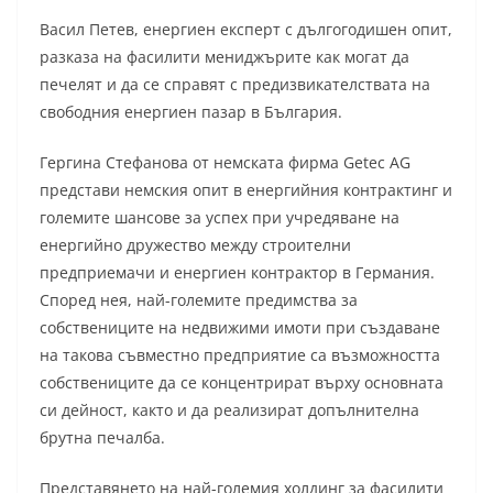
Васил Петев, енергиен експерт с дългогодишен опит,
разказа на фасилити мениджърите как могат да
печелят и да се справят с предизвикателствата на
свободния енергиен пазар в България.
Гергина Стефанова от немската фирма Getec AG
представи немския опит в енергийния контрактинг и
големите шансове за успех при учредяване на
енергийно дружество между строителни
предприемачи и енергиен контрактор в Германия.
Според нея, най-големите предимства за
собствениците на недвижими имоти при създаване
на такова съвместно предприятие са възможността
собствениците да се концентрират върху основната
си дейност, както и да реализират допълнителна
брутна печалба.
Представянето на най-големия холдинг за фасилити