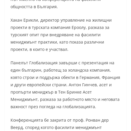
общността в България.
Хакан Ерикли, директор управление на жилищни
проекти в турската компания Ероолу, разказа за
турският опит при внедряване на фасилити
мениджмънт практики, като показа различни
проекти, в които е участвал.
Панелът Глобализация завърши с презентация на
един българин, работещ за холандска компания,
която строи и поддържа обекти в Германия, Франция
и други европейски страни. Антон Гинчев, асет и
пропърти мениджър в Тен Бринке Асет
Мениджмънт, разказа за работното място и неговата
важност през погледа на глобализацията.
Конференцията бе закрита от проф. Ронван дер
Веерд, според когото фасилити мениджмънт