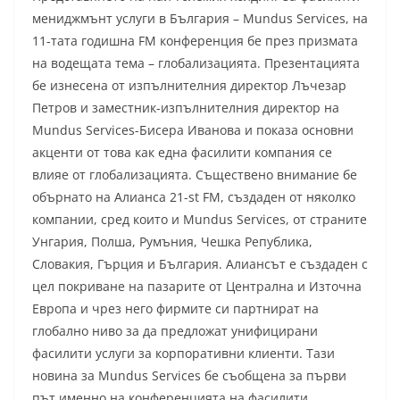
мениджмънт услуги в България – Mundus Services, на
11-тата годишна FM конференция бе през призмата
на водещата тема – глобализацията. Презентацията
бе изнесена от изпълнителния директор Лъчезар
Петров и заместник-изпълнителния директор на
Mundus Services-Бисера Иванова и показа основни
акценти от това как една фасилити компания се
влияе от глобализацията. Съществено внимание бе
обърнато на Алианса 21-st FM, създаден от няколко
компании, сред които и Mundus Services, от страните
Унгария, Полша, Румъния, Чешка Република,
Словакия, Гърция и България. Алиансът е създаден с
цел покриване на пазарите от Централна и Източна
Европа и чрез него фирмите си партнират на
глобално ниво за да предложат унифицирани
фасилити услуги за корпоративни клиенти. Тази
новина за Mundus Services бе съобщена за първи
път именно на конференцията на фасилити