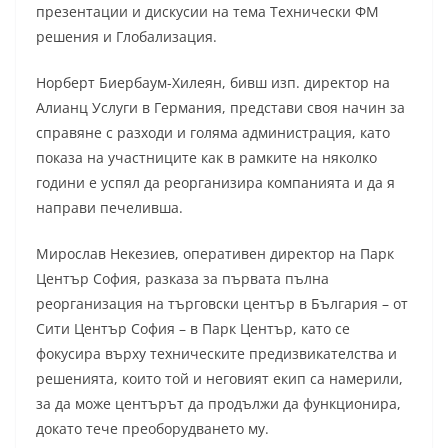
презентации и дискусии на тема Технически ФМ
решения и Глобализация.
Норберт Биербаум-Хилеян, бивш изп. директор на
Алианц Услуги в Германия, представи своя начин за
справяне с разходи и голяма администрация, като
показа на участниците как в рамките на няколко
години е успял да реорганизира компанията и да я
направи печеливша.
Мирослав Некезиев, оперативен директор на Парк
Център София, разказа за първата пълна
реорганизация на търговски център в България – от
Сити Център София – в Парк Център, като се
фокусира върху техническите предизвикателства и
решенията, които той и неговият екип са намерили,
за да може центърът да продължи да функционира,
докато тече преоборудването му.