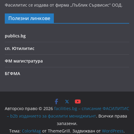
Фасилитис се издава от фирма „Пъблик Сървисис“ ООД.
Полезни линкове
publics.bg
сп. Ютилитис
ФМ магистратура
БГФМА
Авторско право © 2026
facilities.bg – списание ФАСИЛИТИС
– b2b изданието за фасилити мениджмънт
. Всички права
запазени.
Тема:
ColorMag
от ThemeGrill. Задвижван от
WordPress
.