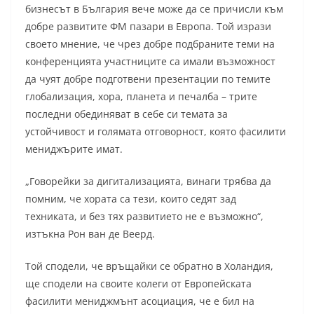
бизнесът в България вече може да се причисли към
добре развитите ФМ пазари в Европа. Той изрази
своето мнение, че чрез добре подбраните теми на
конференцията участниците са имали възможност
да чуят добре подготвени презентации по темите
глобализация, хора, планета и печалба – трите
последни обединяват в себе си темата за
устойчивост и голямата отговорност, която фасилити
мениджърите имат.
„Говорейки за дигитализацията, винаги трябва да
помним, че хората са тези, които седят зад
техниката, и без тях развитието не е възможно“,
изтъкна Рон ван де Веерд.
Той сподели, че връщайки се обратно в Холандия,
ще сподели на своите колеги от Европейската
фасилити мениджмънт асоциация, че е бил на