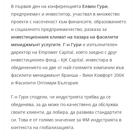
В първия ден на конференцията
Елвин Гури
,
предприемач и инвеститор, участвал в множество
проекти с насоченост към финансите, образованието
и социалното предприемачество, разказа за
инвестиционния климат на пазара на фасилити
мениджмънт услугите
.
Г-н Гури
е изпълнителен
директор на Empower Capital, която заедно с друг
инвестиционен фонд – KJK Capital, инвестира в
обединението на две от най-големите компании във
фасилити мениджмънт бранша – Вики Комфорт 2004
и Фасилити Оптимум България.
Г-н Гури сподели, че индустрията трябва да се
обединява, за да може по-качествено да обслужва
своите клиенти, да лобира, да развива стандартите
си. Това е от голямо значение за ФМ индустрията в
контекста на глобализацията.