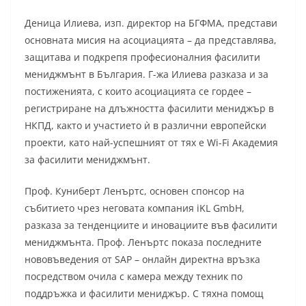
Деница Илиева, изп. директор на БГФМА, представи
основната мисия на асоциацията – да представлява,
защитава и подкрепя професионалния фасилити
мениджмънт в България. Г-жа Илиева разказа и за
постиженията, с които асоциацията се гордее –
регистриране на длъжността фасилити мениджър в
НКПД, както и участието ѝ в различни европейски
проекти, като най-успешният от тях е Wi-Fi Академия
за фасилити мениджмънт.
Проф. Куниберт Ленъртс, основен спонсор на
събитието чрез неговата компания iKL GmbH,
разказа за тенденциите и иновациите във фасилити
мениджмънта. Проф. Ленъртс показа последните
нововъведения от SAP – онлайн директна връзка
посредством очила с камера между техник по
поддръжка и фасилити мениджър. С тяхна помощ