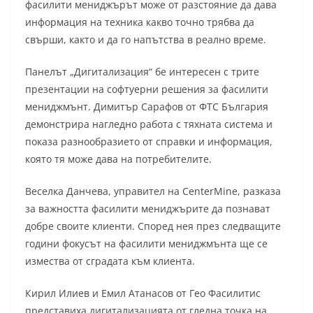
фасилити мениджърът може от разстояние да дава
информация на техника какво точно трябва да
свърши, както и да го напътства в реално време.
Панелът „Дигитализация“ бе интересен с трите
презентации на софтуерни решения за фасилити
мениджмънт. Димитър Сарафов от ФТС България
демонстрира нагледно работа с тяхната система и
показа разнообразието от справки и информация,
която тя може дава на потребителите.
Веселка Данчева, управител на CenterMine, разказа
за важността фасилити мениджърите да познават
добре своите клиенти. Според нея през следващите
години фокусът на фасилити мениджмънта ще се
измества от сградата към клиента.
Кирил Илиев и Емил Атанасов от Гео Фасилитис
представиха дигитализацията от гледна точка на