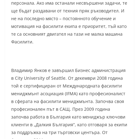
персонала. Ако има останали несвършени задачи, те
ще бъдат раздавани от техния пряк ръководител. И
не на последно място – постоянното обучение и
мотивация на фасилити екипа е приоритет, тъй като
те са основният двигател на тази не малка машина
Фасилити.
Владимир Янков е завършил Бизнес администрация
в City University of Seattle. От декември 2008 година
той е сертифициран от Международната фасилити
мениджмънт асоциация (IFMA) като професионалист
в сферата на фасилити мениджмънта. Започва своя
професионален път в САЩ. През 2009 година
започва работа в България като мениджър ключови
клиенти в „Далкия България“, като отговаря за екипи
за поддръжка на три търговски центъра. От