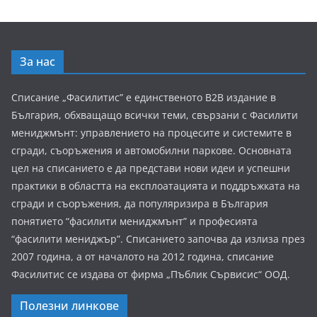
За нас
Списание „Фасилитис” е единственото B2B издание в
България, обхващащо всички теми, свързани с Фасилити
мениджмънт: управлението на процесите и системите в
сгради, съоръжения и автомобилни паркове. Основната
цел на списанието е да представи нови идеи и успешни
практики в областта на експлоатацията и поддръжката на
сгради и съоръжения, да популяризира в България
понятието “фасилити мениджмънт” и професията
“фасилити мениджър”. Списанието започва да излиза през
2007 година, а от началото на 2012 година, списание
Фасилитис се издава от фирма „Пъблик Сървисис“ ООД.
Полезни линкове