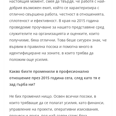
настоящия момент, смея да твърдя, че работя с най-
добрия възможен екип, който се характеризира с
отлично свършена работа, честност в отношенията,
сплотеност и ефективност. В края на 2015 година
проведохме проучване за нашето представяне сред
служителите на организацията и оценките, които
получихме, бяха отлични. Това беше сигурен знак, че
вървим в правилна посока и помогна много в
идентифициране на зоните, в които трябва да
положим още усилия.
Какво бихте променили в професионално
отношение през 2015 година сега, след като тя е
зад гърба ни?
Не бих променил нищо. Освен всички посоки, в
които трябваше да се полагат усилия, като финанси,
управление на проекти, оперативни изисквания,
процеси и други, под най-голям стрес бяха