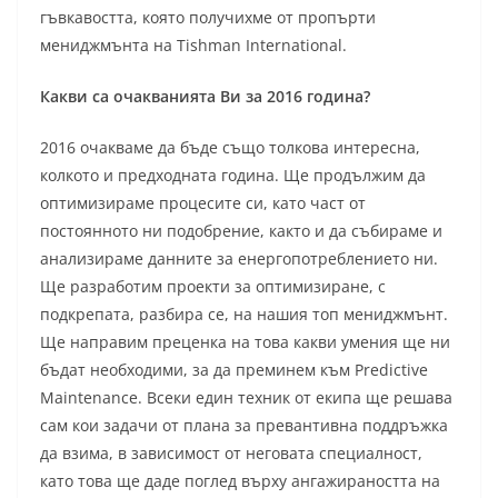
гъвкавостта, която получихме от пропърти
мениджмънта на Tishman International.
Какви са очакванията Ви за 2016 година?
2016 очакваме да бъде също толкова интересна,
колкото и предходната година. Ще продължим да
оптимизираме процесите си, като част от
постоянното ни подобрение, както и да събираме и
анализираме данните за енергопотреблението ни.
Ще разработим проекти за оптимизиране, с
подкрепата, разбира се, на нашия топ мениджмънт.
Ще направим преценка на това какви умения ще ни
бъдат необходими, за да преминем към Predictive
Maintenance. Всеки един техник от екипа ще решава
сам кои задачи от плана за превантивна поддръжка
да взима, в зависимост от неговата специалност,
като това ще даде поглед върху ангажираността на