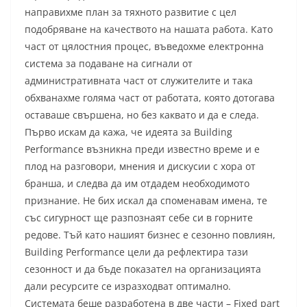
направихме план за тяхното развитие с цел
подобряване на качеството на нашата работа. Като
част от цялостния процес, въведохме електронна
система за подаване на сигнали от
административната част от служителите и така
обхванахме голяма част от работата, която дотогава
оставаше свършена, но без каквато и да е следа.
Първо искам да кажа, че идеята за Building
Performance възникна преди известно време и е
плод на разговори, мнения и дискусии с хора от
бранша, и следва да им отдадем необходимото
признание. Не бих искал да споменавам имена, те
със сигурност ще разпознаят себе си в горните
редове. Тъй като нашият бизнес е сезонно повлиян,
Building Performance цели да рефлектира тази
сезонност и да бъде показател на организацията
дали ресурсите се изразходват оптимално.
Системата беше разработена в две части – Fixed part