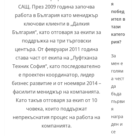
я
САЩ. През 2009 година започва
побед
работа в България като мениджър
ител в
ключови клиенти в „Далкия
тази
България“, като отговаря за екипи за
катего
поддръжка на три търговски
рия?
центъра. От февруари 2011 година
За
става част от екипа на „Луфтханза
мен е
Техник София“, като последователно
голям
е проектен координатор, лидер
а чест
бизнес развитие и от ноември 2014 –
да
фасилити мениджър на компанията.
бъда
Като такъв отговаря за екип от 10
първи
човека, които поддържат
я
награ
непрекъснатия процес на работа на
ден и
компанията.
се