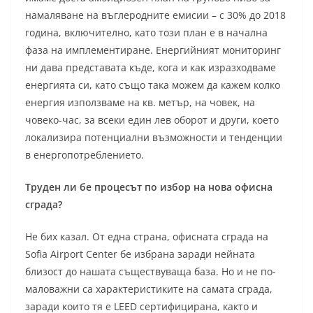
намаляване на въглеродните емисии – с 30% до 2018
година, включително, като този план е в начална
фаза на имплементиране. Енергийният мониторинг
ни дава представата къде, кога и как изразходваме
енергията си, като също така можем да кажем колко
енергия използваме на кв. метър, на човек, на
човеко-час, за всеки един лев оборот и други, което
локализира потенциални възможности и тенденции
в енергопотреблението.
Труден ли бе процесът по избор на нова офисна
сграда?
Не бих казал. От една страна, офисната сграда на
Sofia Airport Center бе избрана заради нейната
близост до нашата съществуваща база. Но и не по-
маловажни са характеристиките на самата сграда,
заради които тя е LEED сертифицирана, както и