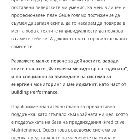
поставени лидерските ми умения. За мен, в личен и
професионален план беше голямо постижение да
съумея да запазя екипа, да го накарам да повярва в
мен, а хора с техните индивидуалности да повярват
в самите себе си. А доколко съм се справил ще кажат
самите те.
Разкажете малко повече за дейностите, заради
които станахте „Фасилити мениджър на годината“,
и по-специално за въвеждане на система за
енергиен мониторинг и мениджмънт, като част от
Building Performance.
Подобрихме значително плана за превантивна
поддръжка, като стъпало към крайната ни цел, която
е поддръжката на база на предвиждания (Predictive
Maintenance). Освен това въведохме система за
оценка представянето на членовете на екипа и