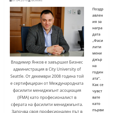
07.04.2016
facilities
Поздр
авлен
ия за
награ
дата
„Фаси
лити
мени
джър
Владимир Янков е завършил Бизнес
на
администрация в City University of
годин
Seattle. От декември 2008 година той
ата“.
е сертифициран от Международната
Как се
фасилити мениджмънт асоциация
чувст
(IFMA) като професионалист в
вате
като
сферата на фасилити мениджмънта.
първи
Започва своя професионален път в