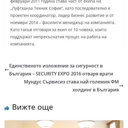
февруари 2011 година става част от екипа на
„Луфтханза Техник София“, като последователно е
проектен координатор, лидер бизнес развитие и от
ноември 2014 – фасилити мениджър на компанията.
Като такъв отговаря за екип от 10 човека, които
поддържат непрекъснатия процес на работа на
компанията.
Единственото изложение за сигурност в
България – SECURITY EXPO 2016 отваря врати
Мундус Сървисиз става най-големия ФМ
холдинг в България
Вижте още