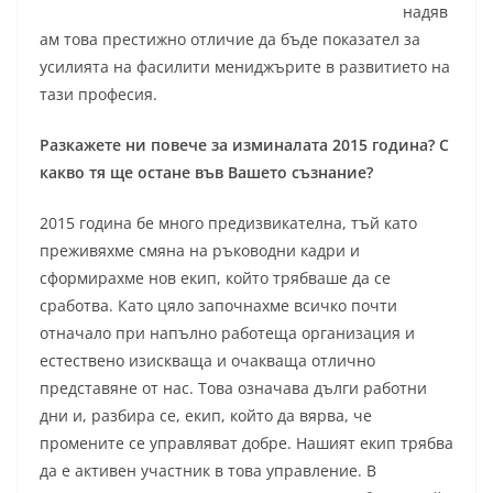
надяв
ам това престижно отличие да бъде показател за
усилията на фасилити мениджърите в развитието на
тази професия.
Разкажете ни повече за изминалата 2015 година? С
какво тя ще остане във Вашето съзнание?
2015 година бе много предизвикателна, тъй като
преживяхме смяна на ръководни кадри и
сформирахме нов екип, който трябваше да се
сработва. Като цяло започнахме всичко почти
отначало при напълно работеща организация и
естествено изискваща и очакваща отлично
представяне от нас. Това означава дълги работни
дни и, разбира се, екип, който да вярва, че
промените се управляват добре. Нашият екип трябва
да е активен участник в това управление. В