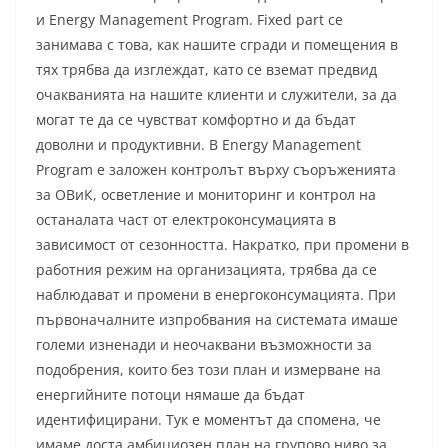
и Energy Management Program. Fixed part се
занимава с това, как нашите сгради и помещения в
тях трябва да изглеждат, като се вземат предвид
очакванията на нашите клиенти и служители, за да
могат те да се чувстват комфортно и да бъдат
доволни и продуктивни. В Energy Management
Program е заложен контролът върху съоръженията
за ОВиК, осветление и мониторинг и контрол на
останалата част от електроконсумацията в
зависимост от сезонността. Накратко, при промени в
работния режим на организацията, трябва да се
наблюдават и промени в енергоконсумацията. При
първоначалните изпробвания на системата имаше
големи изненади и неочаквани възможности за
подобрения, които без този план и измерване на
енергийните потоци нямаше да бъдат
идентифицирани. Тук е моментът да спомена, че
имаме доста амбициозен план на групово ниво за