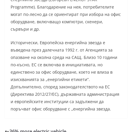
Programme). Благодарение на нея, потребителите
могат по-лесно да се ориентират при избора на офис
оборудване, включващо компютри, скенери,
сървъри и др.
Исторически, Европейска енергийна звезда е
въведена през далечната 1992 г. от Агенцията за
опазване на околна среда на САЩ. Близо 10 години
по-късно, ЕС се включва в инициативата, но
единствено за офис оборудване, което не влиза в
изискванията за „енергийни етикети”.
Допълнително, според законодателството на ЕС
(Директива 2012/27/ЕС), държавната администрация
и европейските институции са задължени да
поръчват офис оборудване с „енергийна звезда.
36% more electric vehicle