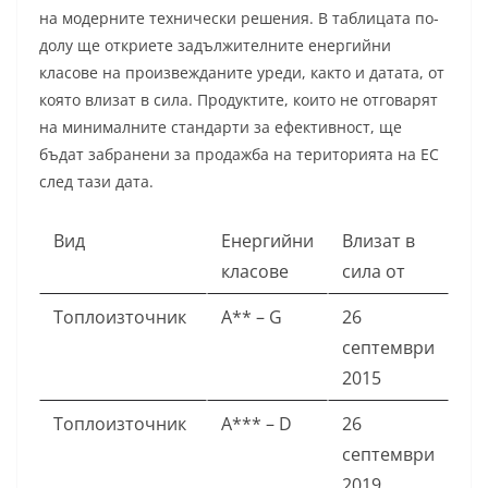
на модерните технически решения. В таблицата по-
долу ще откриете задължителните енергийни
класове на произвежданите уреди, както и датата, от
която влизат в сила. Продуктите, които не отговарят
на минималните стандарти за ефективност, ще
бъдат забранени за продажба на територията на ЕС
след тази дата.
Вид
Енергийни
Влизат в
класове
сила от
Топлоизточник
А** – G
26
септември
2015
Топлоизточник
A*** – D
26
септември
2019