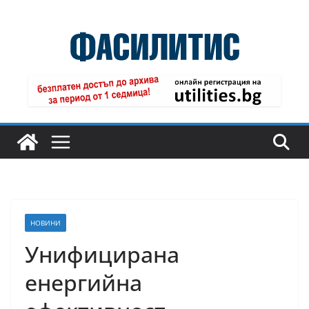
Skip
to
content
НОВИНИ
Унифицирана
енергийна