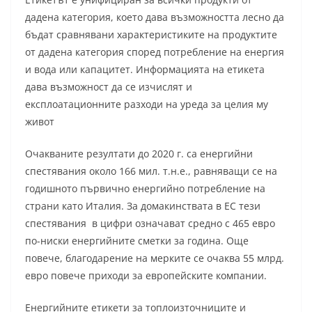
дадена категория, което дава възможността лесно да
бъдат сравнявани характеристиките на продуктите
от дадена категория според потребление на енергия
и вода или капацитет. Информацията на етикета
дава възможност да се изчислят и
експлоатационните разходи на уреда за целия му
живот
Очакваните резултати до 2020 г. са енергийни
спестявания около 166 мил. т.н.е., равняващи се на
годишното първично енергийно потребление на
страни като Италия. За домакинствата в ЕС тези
спестявания в цифри означават средно с 465 евро
по-ниски енергийните сметки за година. Още
повече, благодарение на мерките се очаква 55 млрд.
евро повече приходи за европейските компании.
Енергийните етикети за топлоизточниците и