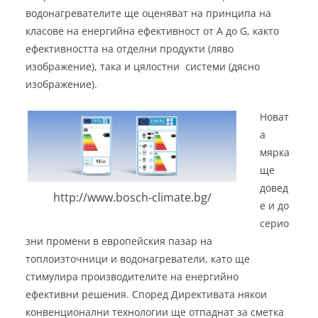
водонагревателите ще оценяват на принципа на
класове на енергийна ефективност от A до G, както
ефективността на отделни продукти (ляво
изображение), така и цялостни системи (дясно
изображение).
Новат
а
мярка
ще
довед
http://www.bosch-climate.bg/
е и до
серио
зни промени в европейския пазар на
топлоизточници и водонагреватели, като ще
стимулира производителите на енергийно
ефективни решения. Според Директивата някои
конвенционални технологии ще отпаднат за сметка