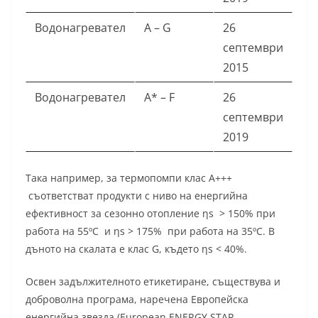
Водонагревател
A – G
26
септември
2015
Водонагревател
A* – F
26
септември
2019
Така например, за термопомпи клас A+++
съответстват продукти с ниво на енергийна
ефективност за сезонно отопление ηs > 150% при
работа на 55ºC и ηs > 175% при работа на 35ºC. В
дъното на скалата е клас G, където ηs < 40%.
Освен задължителното етикетиране, съществува и
доброволна програма, наречена Европейска
енергийна звезда (European ENERGY STAR