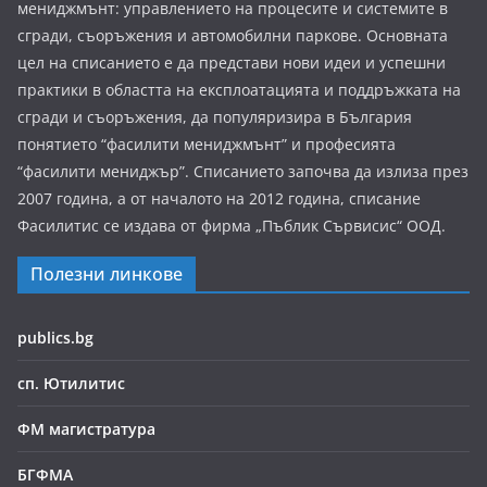
мениджмънт: управлението на процесите и системите в
сгради, съоръжения и автомобилни паркове. Основната
цел на списанието е да представи нови идеи и успешни
практики в областта на експлоатацията и поддръжката на
сгради и съоръжения, да популяризира в България
понятието “фасилити мениджмънт” и професията
“фасилити мениджър”. Списанието започва да излиза през
2007 година, а от началото на 2012 година, списание
Фасилитис се издава от фирма „Пъблик Сървисис“ ООД.
Полезни линкове
publics.bg
сп. Ютилитис
ФМ магистратура
БГФМА