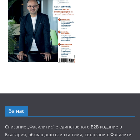
За нас
Списание „Фасилитис” е единственото B2B издание в
България, обхващащо всички теми, свързани с Фасилити