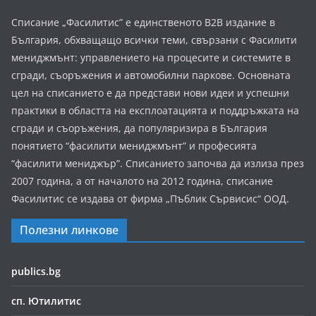
Списание „Фасилитис” е единственото B2B издание в
България, обхващащо всички теми, свързани с Фасилити
мениджмънт: управлението на процесите и системите в
сгради, съоръжения и автомобилни паркове. Основната
цел на списанието е да представи нови идеи и успешни
практики в областта на експлоатацията и поддръжката на
сгради и съоръжения, да популяризира в България
понятието “фасилити мениджмънт” и професията
“фасилити мениджър”. Списанието започва да излиза през
2007 година, а от началото на 2012 година, списание
Фасилитис се издава от фирма „Пъблик Сървисис“ ООД.
Полезни линкове
publics.bg
сп. Ютилитис