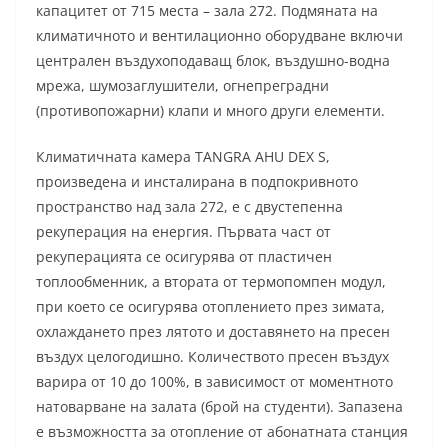
капацитет от 715 места – зала 272. Подмяната на
климатичното и вентилационно оборудване включи
централен въздухоподаващ блок, въздушно-водна
мрежа, шумозаглушители, огнепреградни
(противопожарни) клапи и много други елементи.
Климатичната камера TANGRA AHU DEX S,
произведена и инсталирана в подпокривното
пространство над зала 272, е с двустепенна
рекуперация на енергия. Първата част от
рекуперацията се осигурява от пластичен
топлообменник, а втората от термопомпен модул,
при което се осигурява отоплението през зимата,
охлаждането през лятото и доставянето на пресен
въздух целогодишно. Количеството пресен въздух
варира от 10 до 100%, в зависимост от моментното
натоварване на залата (брой на студенти). Запазена
е възможността за отопление от абонатната станция