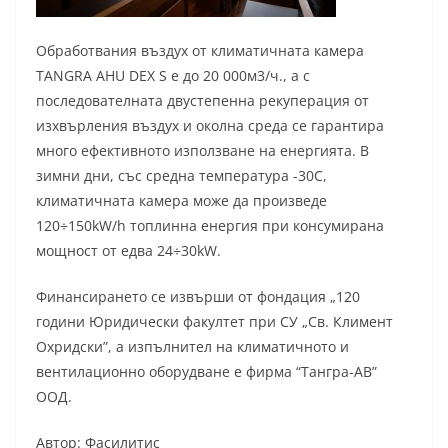
Обработвания въздух от климатичната камера
TANGRA AHU DEX S е до 20 000м3/ч., а с
последователната двустепенна рекуперация от
изхвърления въздух и околна среда се гарантира
много ефективното използване на енергията. В
зимни дни, със средна температура -30С,
климатичната камера може да произведе
120÷150kW/h топлинна енергия при консумирана
мощност от едва 24÷30kW.
Финансирането се извърши от фондация „120
години Юридически факултет при СУ „Св. Климент
Охридски”, а изпълнител на климатичното и
вентилационно оборудване е фирма “Тангра-АВ”
ООД.
Автор: Фасилитис