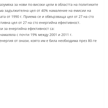
разумяха за нови по-високи цели в областта на политиките
ема задължителна цел от 40% намаление на емисии на
ата от 1990 г. Приема се и обвързваща цел от 27 на сто
ивна цел от 27 на сто енергийна ефективност.
и за енергийна ефективност са:
намаляла с почти 19% между 2001 и 2011 г.
енергия от онази, която им е била необходима през 80-те