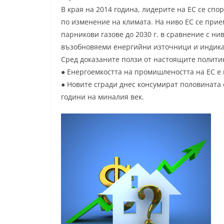
В края на 2014 година, лидерите на ЕС се спо
по изменение на климата. На ниво ЕС се при
парникови газове до 2030 г. в сравнение с нив
възобновяеми енергийни източници и индикат
Сред доказаните ползи от настоящите политик
● Енергоемкостта на промишлеността на ЕС е 
● Новите сгради днес консумират половината 
години на миналия век.