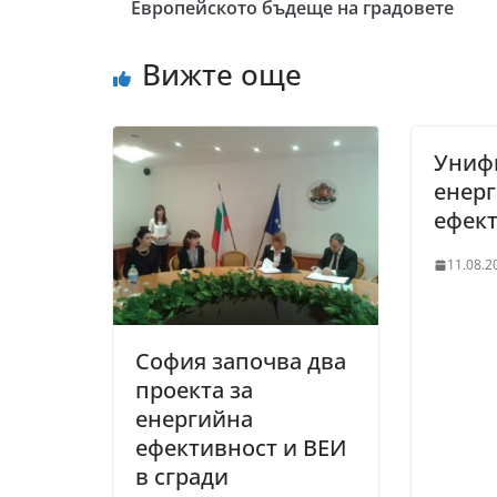
Европейското бъдеще на градовете
Вижте още
Униф
енер
ефек
11.08.2
София започва два
проекта за
енергийна
ефективност и ВЕИ
в сгради