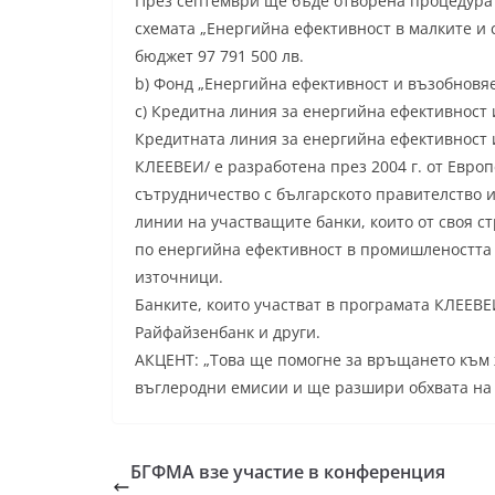
През септември ще бъде отворена процедурат
схемата „Енергийна ефективност в малките и
бюджет 97 791 500 лв.
b) Фонд „Енергийна ефективност и възобновя
c) Кредитна линия за енергийна ефективност
Кредитната линия за енергийна ефективност 
КЛЕЕВЕИ/ е разработена през 2004 г. от Европ
сътрудничество с българското правителство 
линии на участващите банки, които от своя с
по енергийна ефективност в промишлеността 
източници.
Банките, които участват в програмата КЛЕЕВЕ
Райфайзенбанк и други.
АКЦЕНТ: „Това ще помогне за връщането към 
въглеродни емисии и ще разшири обхвата на 
БГФМА взе участие в конференция