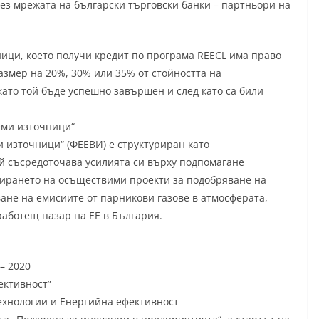
з мрежата на български търговски банки – партньори на
ници, което получи кредит по програма REECL има право
азмер на 20%, 30% или 35% от стойността на
ато той бъде успешно завършен и след като са били
еми източници“
 източници“ (ФЕЕВИ) е структуриран като
й съсредоточава усилията си върху подпомагане
ирането на осъществими проекти за подобряване на
ане на емисиите от парникови газове в атмосферата,
аботещ пазар на ЕЕ в България.
– 2020
ективност”
ехнологии и Енергийна ефективност