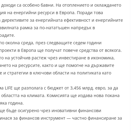
 доходи са особено бавни. На отоплението и охлаждането
ция на енергийни ресурси в Европа. Поради това
 директивите за енергийната ефективност и енергийните
равилната рамка за по-нататъшен напредък в
радите.
по околна среда, през следващите седем години
роекти в Европа ще получат повече средства от всякога.
то на устойчив растеж чрез инвестиране в икономика,
ването на ресурсите, както и ще помогне на държавите
е и стратегии в ключови области на политиката като
а LIFE ще разполага с бюджет от 3,456 млрд. евро, за да
в областта на климата. Комисията ще издава нова покана
яка година.
 ще бъде осигурено чрез иновативни финансови
ринася за финансов инструмент — частно финансиране за