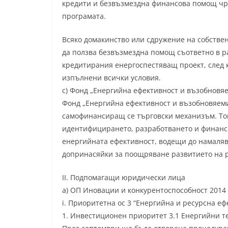
кредити и безвъзмездна финансова помощ чре
програмата.
Всяко домакинство или сдружение на собстве
да ползва безвъзмездна помощ съответно в р
кредитирания енергоспестяващ проект, след к
изпълнени всички условия.
c) Фонд „Енергийна ефективност и възобновя
Фонд „Енергийна ефективност и възобновяеми
самофинансиращ се търговски механизъм. То
идентифицирането, разработването и финанс
енергийната ефективност, водещи до намаляв
допринасяйки за поощряване развитието на р
II. Подпомагащи юридически лица
a) ОП Иновации и конкурентоспособност 2014 
i. Приоритетна ос 3 “Енергийна и ресурсна еф
1. Инвестиционен приоритет 3.1 Енергийни т