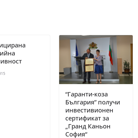
ицирана
гийна
тивност
015
“Гаранти-коза
България” получи
инвестивионен
сертификат за
„Гранд Каньон
София“