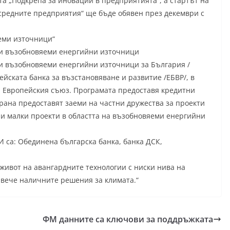
а „Подкрепа за иновации в предприятията“, а стартът на
 средните предприятия“ ще бъде обявен през декември с
еми източници“
 и възобновяеми енергийни източници
и възобновяеми енергийни източници за България /
ейската банка за възстановяване и развитие /ЕБВР/, в
и Европейския съюз. Програмата предоставя кредитни
трана предоставят заеми на частни дружества за проекти
и малки проекти в областта на възобновяеми енергийни
И са: Обединена българска банка, банка ДСК,
живот на авангардните технологии с ниски нива на
вече наличните решения за климата.“
ФМ данните са ключови за поддръжката