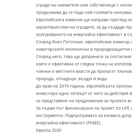
сгради на наематели или собственици с ниски
продължава да се пада най-голямата консума
Европейската комисия ще направи преглед на
характеристики на сградите, за да създаде п
осигуряването на енергийна ефективност в сг
Според Янез Поточник, европейския комисар 
новаторските екологични и природозащитни п
Според него, това ще допринесе за постигане
която е ефективна от гледна точка на използ
членки и местните власти да прилагат планов
природа, отпадъци, въздух и вода.
До края на 2019 година, европейската програм
инвестира една четвърт от него за действия 
за представяне на предложения за проекти вс
За първи път финансиране на проект по LIFE
инструменти. Подпрограмата за климата доп
енергийна ефективност (PF4EE).
Европа 2030