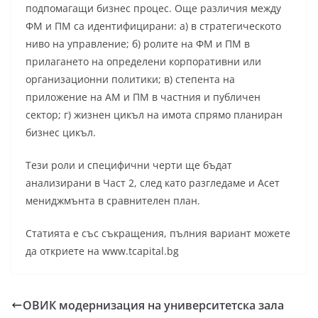
подпомагащи бизнес процес. Още различия между
ФМ и ПМ са идентифицирани: а) в стратегическото
ниво на управление; б) ролите на ФМ и ПМ в
прилагането на определени корпоративни или
организационни политики; в) степента на
приложение на АМ и ПМ в частния и публичен
сектор; г) жизнен цикъл на имота спрямо планиран
бизнес цикъл.
Тези роли и специфични черти ще бъдат
анализирани в Част 2, след като разгледаме и Асет
мениджмънта в сравнителен план.
Статията е със съкращения, пълния вариант можете
да откриете на www.tcapital.bg
ОВИК модернизация на университетска зала