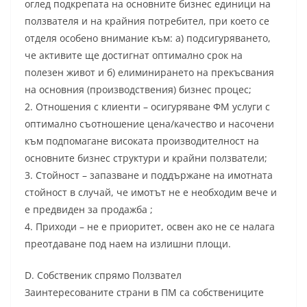
оглед подкрепата на основните бизнес единици на
ползвателя и на крайния потребител, при което се
отделя особено внимание към: а) подсигуряването,
че активите ще достигнат оптимално срок на
полезен живот и б) елиминирането на прекъсвания
на основния (производствения) бизнес процес;
2. Отношения с клиенти – осигуряване ФМ услуги с
оптимално съотношение цена/качество и насочени
към подпомагане високата производителност на
основните бизнес структури и крайни ползватели;
3. Стойност – запазване и поддържане на имотната
стойност в случай, че имотът не е необходим вече и
е предвиден за продажба ;
4. Приходи – не е приоритет, освен ако не се налага
преотдаване под наем на излишни площи.
D. Собственик спрямо Ползвател
Заинтересованите страни в ПМ са собствениците