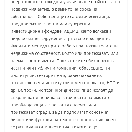
оперативните приходи и увеличаване стойността на
недвижимия актив, в рамките на срока на
собственост. Собствениците са физически лица,
предприемачи, частни или суверенни
инвестиционни фондове, АДСИЦ, както всякакви
видове бизнес сдружения, тръстове и холдинги.
Фасилити мениджърите работят за ползвателите на
недвижима собственост, които или притежават, или
наемат своите имоти. Ползвателите обикновено са
частни или публични компании, образователни
институции, секторът на здравеопазването,
правителствени институции и местни власти, НПО и
др. Въпреки, че тези юридически лица желаят да
съхраняват и повишават стойността на имотите,
преобладаващата част от тях наемат или
притежават сгради, за да подпомагат основния
бизнес или функция на техните организации, което
се различава от инвестиция в имоти, с цел