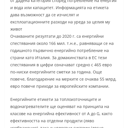
от дадена категория според потребление на енергия
и вода или капацитет. Информацията на етикета
дава възможност да се изчислят и
експлоатационните разходи на уреда за целия му
живот
Очакваните резултати до 2020 г. са енергийни
спестявания около 166 мил. т.н.е., равняващи се на
годишното първично енергийно потребление на
страни като Италия. За домакинствата в ЕС тези
спестявания в цифри означават средно с 465 евро
по-ниски енергийните сметки за година. Още
повече, благодарение на мерките се очаква 55 млрд.
евро повече приходи за европейските компании.
Енергийните етикети за топлоизточниците и
водонагревателите ще оценяват на принципа на
класове на енергийна ефективност от A до G, както
ефективността на отделни продукти (ляво
изображение), така и цялостни системи (дясно