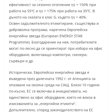
ефективност за сезонно отопление ηs > 150% при
работа на 55ºC и ηs > 175% при работа на 35ºC. В
дъното на скалата е клас G, където ηs < 40%.
Освен задължителното етикетиране, съществува и
доброволна програма, наречена Европейска
енергийна звезда (European ENERGY STAR
Programme). Благодарение на нея, потребителите
могат по-лесно да се ориентират при избора на офис
оборудване, включващо компютри, скенери,
сървъри и др.
Исторически, Европейска енергийна звезда е
въведена през далечната 1992 г. от Агенцията за
опазване на околна среда на САЩ. Близо 10 години
по-късно, ЕС се включва в инициативата, но
единствено за офис оборудване, което не влиза в
изискванията за „енергийни етикети”.
Допълнително, според законодателството на ЕС