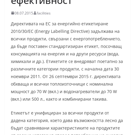
ефективност
08.07.2015
facilities
Директивата на ЕС за енергийно етикетиране
2010/30/ЕС (Energy Labelling Directive) задължава на
всички продукти, свързани с енергопотреблението,
да бъде поставен стандартизиран етикет, посочващ
консумацията на енергия и на други ресурси (вода,
химикали и др.). Етикетите се внедряват поетапно за
различните категории продукти, с начална дата 30
ноември 2011. От 26 септември 2015 г. директивата
обхваща и всички топлоизточници с номинална
мощност до 70 W (вкл.) и водонагреватели до 70 W
(вкл.) или 500 л., както и комбинирани такива.
Етикетът е унифициран за всички продукти от
дадена категория, което дава възможността лесно да
бъдат сравнявани характеристиките на продуктите