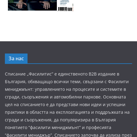
За нас
Списание „Фасилитис” е единственото B2B издание в
България, обхващащо всички теми, свързани с Фасилити
мениджмънт: управлението на процесите и системите в
сгради, съоръжения и автомобилни паркове. Основната
цел на списанието е да представи нови идеи и успешни
практики в областта на експлоатацията и поддръжката на
сгради и съоръжения, да популяризира в България
понятието “фасилити мениджмънт” и професията
“фасилити мениджър”. Списанието започва да излиза през