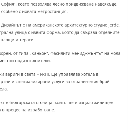
София”, което позволява лесно придвижване навсякъде,
особено с новата метростанция.
Дизайнът е на американското архитектурно студио Jerde,
трална улица с извита форма, която да свързва отделните
 площи и тераси.
ворен, от типа „Каньон“. Фасилити мениджмънтът на мола
 местни подизпълнители.
ски вериги в света – FRHI, ще управлява хотела в
дартни и специализирани услуги за ограничения брой
ела.
ект в българската столица, който ще е изцяло жилищен.
а в процес на изработване.