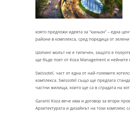
която предложи идеята за “каньон” – една цен
райони в комплекса, сред поредица от зелени
Шопинг молът не е типичен, защото е полуот
ще бъде поет от Koza Management и нейните
Swissotel, част от една от най-големите хотел
комплекса. Swissotel също ще предлага стан
частни жилища, които ще са в сградата на хот
Garanti Koza вече има и договор за втори про
Архитектурата и дизайнът на този комплекс с