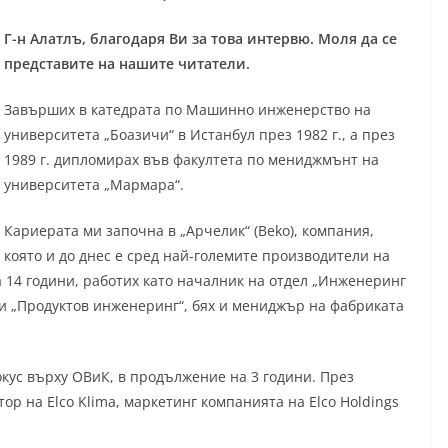
Г-н Алатлъ, благодаря Ви за това интервю. Моля да се
представите на нашите читатели.
Завърших в катедрата по Машинно инженерство на
университета „Боазичи“ в Истанбул през 1982 г., а през
1989 г. дипломирах във факултета по мениджмънт на
университета „Мармара“.
Кариерата ми започна в „Арчелик“ (Beko), компания,
която и до днес е сред най-големите производители на
а 14 години, работих като началник на отдел „Инженеринг
и „Продуктов инженеринг“, бях и мениджър на фабриката
окус върху ОВиК, в продължение на 3 години. През
р на Elco Klima, маркетинг компанията на Elco Holdings