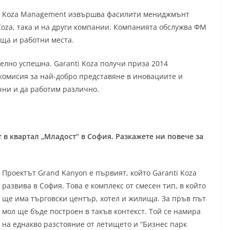
Koza Management извършва фасилити мениджмънт
 Koza, така и на други компании. Компанията обслужва ФМ
ища и работни места.
елно успешна. Garanti Koza получи приза 2014
а комисия за най-добро представяне в иновациите и
чни и да работим различно.
 в квартал „Младост“ в София. Разкажете ни повече за
Проектът Grand Kanyon е първият, който Garanti Koza
развива в София. Това е комплекс от смесен тип, в който
ще има търговски център, хотел и жилища. За пръв път
мол ще бъде построен в такъв контекст. Той се намира
на еднакво разстояние от летището и “Бизнес парк