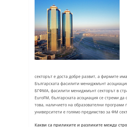
секторът е доста добре развит, а фирмите има
Българската фасилити мениджмънт асоциация 
БГФМА, фасилити мениджмънт секторът в стра
EuroFM, българската асоциация се стреми да 
това, наличието на образователни програми 
университети е голямо предимство за ФМ сек
Какви са приликите и разликите между стро