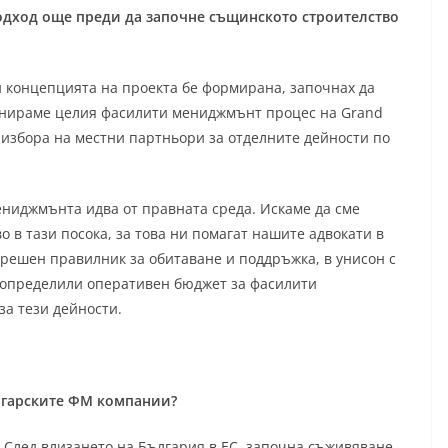
ход още преди да започне същинското строителство
и концепцията на проекта бе формирана, започнах да
ланираме целия фасилити мениджмънт процес на Grand
 избора на местни партньори за отделните дейности по
ениджмънта идва от правната среда. Искаме да сме
 в тази посока, за това ни помагат нашите адвокати в
трешен правилник за обитаване и поддръжка, в унисон с
е определили оперативен бюджет за фасилити
за тези дейности.
ългарските ФМ компании?
След влизането на България в ЕС, започна съживяване