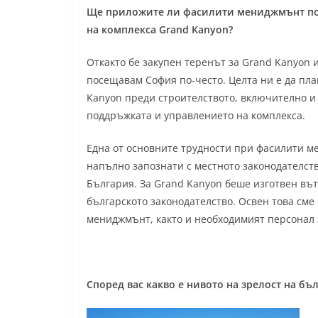
Ще приложите ли фасилити мениджмънт под
на комплекса Grand Kanyon?
Откакто бе закупен теренът за Grand Kanyon 
посещавам София по-често. Целта ни е да п
Kanyon преди строителството, включително и
поддръжката и управлението на комплекса.
Една от основните трудности при фасилити м
напълно запознати с местното законодателство
България. За Grand Kanyon беше изготвен въ
българското законодателство. Освен това см
мениджмънт, както и необходимият персонал 
Според вас какво е нивото на зрелост на б