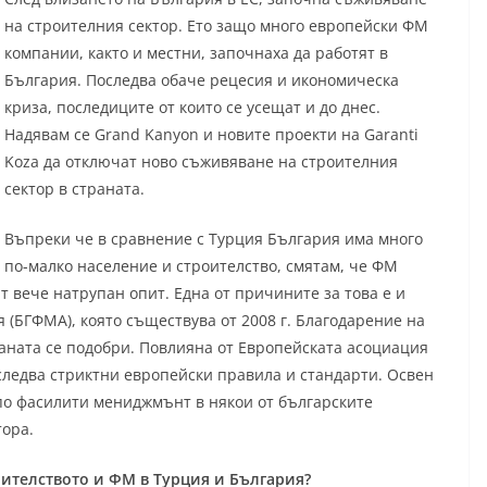
на строителния сектор. Ето защо много европейски ФМ
компании, както и местни, започнаха да работят в
България. Последва обаче рецесия и икономическа
криза, последиците от които се усещат и до днес.
Надявам се Grand Kanyon и новите проекти на Garanti
Koza да отключат ново съживяване на строителния
сектор в страната.
Въпреки че в сравнение с Турция България има много
по-малко население и строителство, смятам, че ФМ
т вече натрупан опит. Една от причините за това е и
(БГФМА), която съществува от 2008 г. Благодарение на
ната се подобри. Повлияна от Европейската асоциация
следва стриктни европейски правила и стандарти. Освен
по фасилити мениджмънт в някои от българските
тора.
ителството и ФМ в Турция и България?