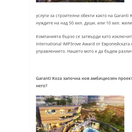
услуги за строителни обекти както на Garanti
нуждите на над 50 хил. души, или 10 хил. жил
Компанията бързо се затвърди като изключит
International IMP3rove Award от Европейскат
управлението. Нашето мото е да бъдем разли
Garanti Koza започна нов амбициозен проект
него?