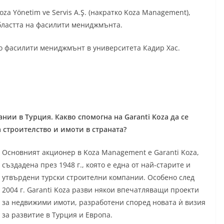
za Yönetim ve Servis A.Ş. (накратко Koza Management),
 областта на фасилити мениджмънта.
 по фасилити мениджмънт в университета Кадир Хас.
ии в Турция. Какво спомогна на Garanti Koza да се
 строителство и имоти в страната?
Основният акционер в Koza Management е Garanti Koza,
създадена през 1948 г., която е една от най-старите и
утвърдени турски строителни компании. Особено след
2004 г. Garanti Koza разви някои впечатляващи проекти
за недвижими имоти, разработени според новата ѝ визия
за развитие в Турция и Европа.