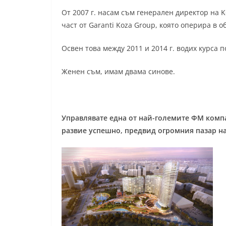
От 2007 г. насам съм генерален директор на Ko
част от Garanti Koza Group, която оперира в
Освен това между 2011 и 2014 г. водих курса
Женен съм, имам двама синове.
Управлявате една от най-големите ФМ компан
развие успешно, предвид огромния пазар на