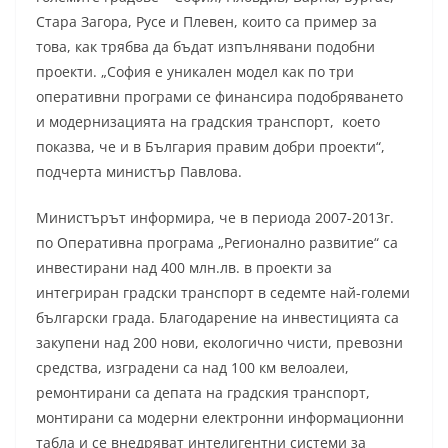
Стара Загора, Русе и Плевен, които са пример за
това, как трябва да бъдат изпълнявани подобни
проекти. „София е уникален модел как по три
оперативни програми се финансира подобряването
и модернизацията на градския транспорт, което
показва, че и в България правим добри проекти“,
подчерта министър Павлова.
Министърът информира, че в периода 2007-2013г.
по Оперативна програма „Регионално развитие“ са
инвестирани над 400 млн.лв. в проекти за
интегриран градски транспорт в седемте най-големи
български града. Благодарение на инвестицията са
закупени над 200 нови, екологично чисти, превозни
средства, изградени са над 100 км велоалеи,
ремонтирани са депата на градския транспорт,
монтирани са модерни електронни информационни
табла и се внедряват интелигентни системи за