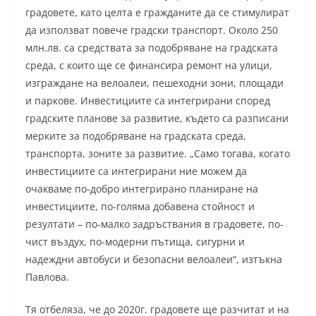
градовете, като целта е гражданите да се стимулират
да използват повече градски транспорт. Около 250
млн.лв. са средствата за подобряване на градската
среда, с които ще се финансира ремонт на улици,
изграждане на велоалеи, пешеходни зони, площади
и паркове. Инвестициите са интегрирани според
градските планове за развитие, където са разписани
мерките за подобряване на градската среда,
транспорта, зоните за развитие. „Само тогава, когато
инвестициите са интегрирани ние можем да
очакваме по-добро интегрирано планиране на
инвестициите, по-голяма добавена стойност и
резултати – по-малко задръствания в градовете, по-
чист въздух, по-модерни пътища, сигурни и
надеждни автобуси и безопасни велоалеи“, изтъкна
Павлова.
Тя отбеляза, че до 2020г. градовете ще разчитат и на