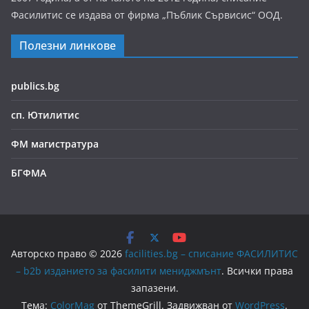
Фасилитис се издава от фирма „Пъблик Сървисис“ ООД.
Полезни линкове
publics.bg
сп. Ютилитис
ФМ магистратура
БГФМА
Авторско право © 2026
facilities.bg – списание ФАСИЛИТИС
– b2b изданието за фасилити мениджмънт
. Всички права
запазени.
Тема:
ColorMag
от ThemeGrill. Задвижван от
WordPress
.