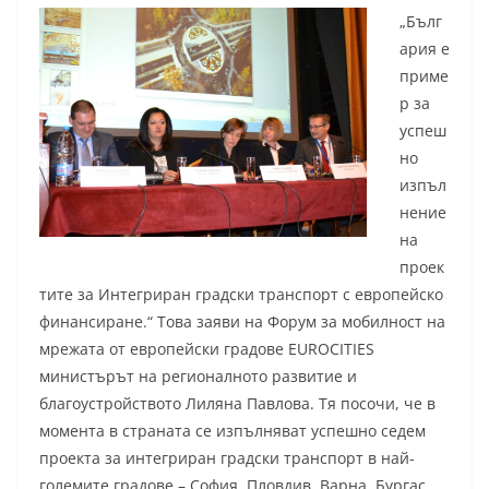
„Бълг
ария е
приме
р за
успеш
но
изпъл
нение
на
проек
тите за Интегриран градски транспорт с европейско
финансиране.“ Това заяви на Форум за мобилност на
мрежата от европейски градове EUROCITIES
министърът на регионалното развитие и
благоустройството Лиляна Павлова. Тя посочи, че в
момента в страната се изпълняват успешно седем
проекта за интегриран градски транспорт в най-
големите градове – София, Пловдив, Варна, Бургас,