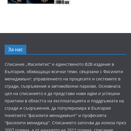
За нас
Списание „Фасилитис” е единственото B2B издание в
България, обхващащо всички теми, свързани с Фасилити
мениджмънт: управлението на процесите и системите в
сгради, съоръжения и автомобилни паркове. Основната
цел на списанието е да представи нови идеи и успешни
практики в областта на експлоатацията и поддръжката на
сгради и съоръжения, да популяризира в България
понятието “фасилити мениджмънт” и професията
“фасилити мениджър”. Списанието започва да излиза през
2007 година, а от началото на 2012 година, списание