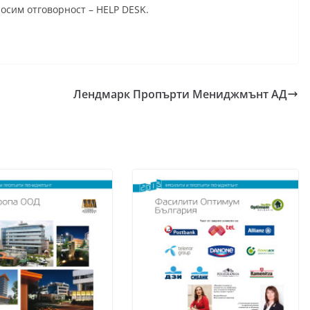
носим отговорност – HELP DESK.
Лендмарк Пропърти Мениджмънт АД