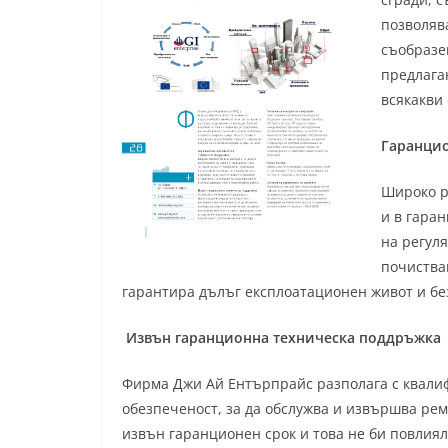
позволяв
съобразе
предлага
всякакви 
Гаранцио
Широко р
и в гара
на регул
почиства
гарантира дълъг експлоатационен живот и бе
Извън гаранционна техническа поддръжка
Фирма Джи Ай Ентърпрайс разполага с квали
обезпеченост, за да обслужва и извършва рем
извън гаранционен срок и това не би повлиял