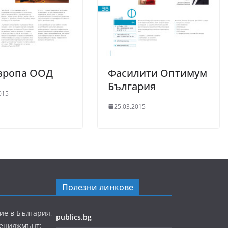
вропа ООД
Фасилити Оптимум
България
015
25.03.2015
Полезни линкове
ие в България,
publics.bg
мениджмънт: