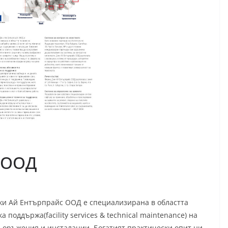
 ООД
и Ай Ентърпрайс ООД е специализирана в областта
а поддържа(facility services & technical maintenance) на
съоръжения и инсталации. Богатият практически опит ни