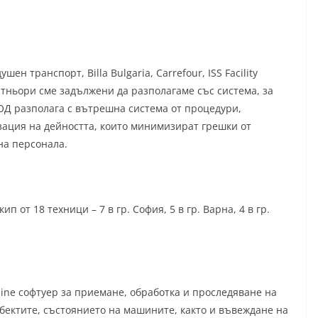
н транспорт, Billa Bulgaria, Carrefour, ISS Facility
ртньори сме задължени да разполагаме със система, за
ОД разполага с вътрешна система от процедури,
зация на дейността, които минимизират грешки от
на персонала.
от 18 техници – 7 в гр. София, 5 в гр. Варна, 4 в гр.
ine софтуер за приемане, обработка и проследяване на
обектите, състоянието на машините, както и въвеждане на