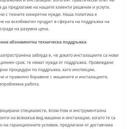
а да предлагаме на нашите клиенти решения и услуги,
ни с техните конкретни нужди. Наша политика е
не на всеобхватен продукт в сферата на поддръжка на
сгради на разумна цена.
нна абонаментна техническа поддръжка
азпространена заблуда е, че докато инсталациите са нови
нционен срок, те нямат нужда от поддръжка. Провеждане
ярни процедури по поддръжка, като инспекции,
не и правилно боравене с машините и инсталациите,
зпроблемна работа.
фицирани специалисти, know-how и инструментална
онти на всякакъв вид машини и инсталации, когато те са
о на гаранционните условия, предлагани от доставчика