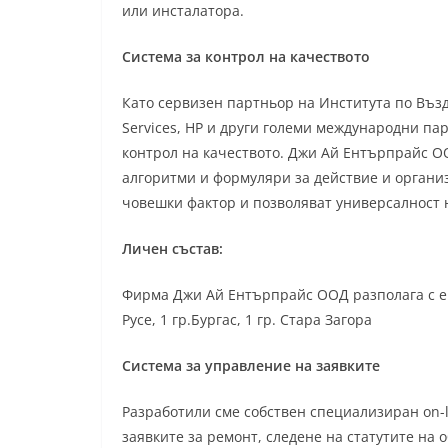
или инсталатора.
Система за контрол на качеството
Като сервизен партньор на Института по Въздуше
Services, HP и други големи международни па
контрол на качеството. Джи Ай Ентърпрайс О
алгоритми и формуляри за действие и органи
човешки фактор и позволяват универсалност 
Личен състав:
Фирма Джи Ай Ентърпрайс ООД разполага с екип 
Русе, 1 гр.Бургас, 1 гр. Стара Загора
Система за управление на заявките
Разработили сме собствен специализиран on-l
заявките за ремонт, следене на статутите на 