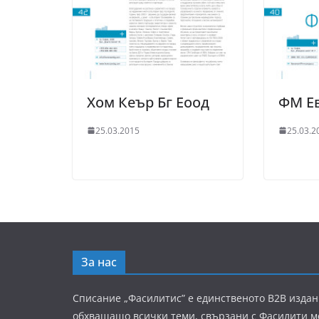
Хом Кеър Бг Еоод
ФМ Е
25.03.2015
25.03.2
За нас
Списание „Фасилитис” е единственото B2B издан
обхващащо всички теми, свързани с Фасилити 