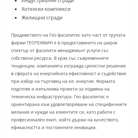
Индустриални сгради
Хотелски комплекси
Жилищни сгради
Предимството на Гео фасилитис като част от групата
фирми ГЕОТЕХМИН е в предоставянето на широк
спектър от фасилити мениджмънт услуги със
собствени ресурси. В крак със съвременните
тенденции, компанията изгражда цялостни решения
в сферата на енергийната ефективност и съдействие
при избор на търговец на ел. енергия. Фирмата
подготвя и изпълнява проекти за подмяна на
техническа инфраструктура. Гео фасилитис е
ориентирана към удовлетворяване на специфичните
желания и нужди на клиентите си, като работи с
професионален екип, който държи на качеството,
ефикасността и постоянните иновации.