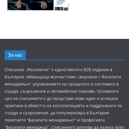
За нас
Списание „Фасилитис” е единственото B2B издание в
България, обхващащо всички теми, свързани с Фасилити
мениджмънт: управлението на процесите и системите в
сгради, съоръжения и автомобилни паркове. Основната
цел на списанието е да представи нови идеи и успешни
практики в областта на експлоатацията и поддръжката на
сгради и съоръжения, да популяризира в България
понятието “фасилити мениджмънт” и професията
“фасилити мениджър”. Списанието започва да излиза през