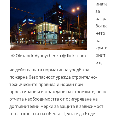
ината
за
разра
ботва
нето
на
крите
риит
© Olexandr Vynnychenko @ flickr.com
е е,
че действащата нормативна уредба за
пожарна безопасност урежда строително-
техническите правила и норми при
проектиране и изграждане на строежите, но не
отчита необходимостта от осигуряване на
допълнителни мерки за защита в зависимост
от сложността на обекта. Целта е да бъде