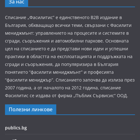
За нас
Списание „Фасилитис” е единственото B2B издание в
България, обхващащо всички теми, свързани с Фасилити
мениджмънт: управлението на процесите и системите в
сгради, съоръжения и автомобилни паркове. Основната
цел на списанието е да представи нови идеи и успешни
практики в областта на експлоатацията и поддръжката на
сгради и съоръжения, да популяризира в България
понятието “фасилити мениджмънт” и професията
“фасилити мениджър”. Списанието започва да излиза през
2007 година, а от началото на 2012 година, списание
Фасилитис се издава от фирма „Пъблик Сървисис“ ООД.
Полезни линкове
publics.bg