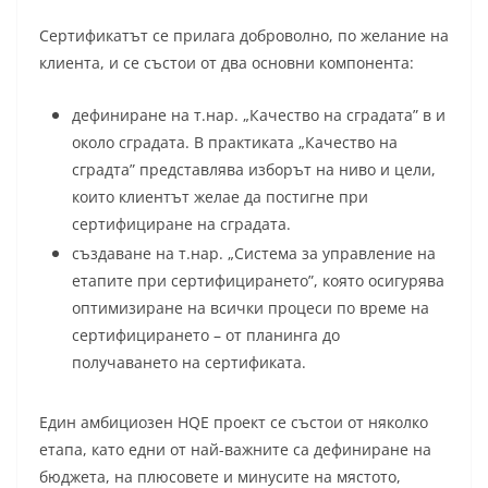
Сертификатът ce прилага доброволнo, по желание на
клиента, и се състои от два основни компонента:
дефиниране на т.нар. „Качествo на сградата” в и
около сградата. В практиката „Качествo на
сградта” представлява изборът на ниво и цели,
които клиентът желае да постигне при
сертифициране на сградата.
създаване на т.нар. „Система за управление на
етапите при сертифицирането”, която осигурява
оптимизиране на всички процеси по време на
сертифицирането – от планинга до
получаването на сертификата.
Един амбициозен HQE проект се състои от няколко
етапа, като eдни от най-важнитe сa дефиниране на
бюджета, на плюсовете и минусите на мястото,