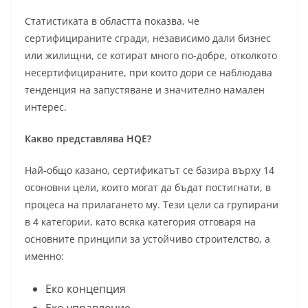
Статистиката в областта показва, че
сертифицираните сгради, независимо дали бизнес
или жилищни, се котират много по-добре, отколкото
несертифицираните, при които дори се наблюдава
тенденция на запустяване и значително намален
интерес.
Какво представлява HQE?
Най-общо казано, сертификатът се базира върху 14
осоновни цели, които могат да бъдат постигнати, в
процеса на прилагането му. Тези цели са групирани
в 4 категории, като всяка категория отговаря на
основните принципи за устойчиво строителство, а
именно:
Еко концепция
Еко управление