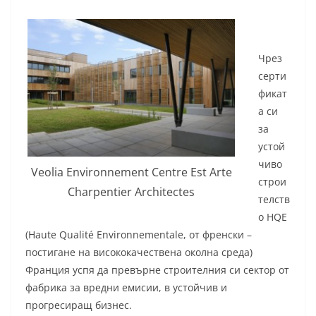
Чрез
серти
фикат
a си
за
устой
чиво
Veolia Environnement Centre Est Arte
строи
Charpentier Architectes
телств
о HQE
(Haute Qualité Environnementale, от френски –
постигане на висококачествена околна среда)
Франция успя да превърне строителния си сектор от
фабрика за вредни емисии, в устойчив и
прогресиращ бизнес.