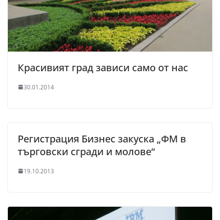
Красивият град зависи само от нас
30.01.2014
Регистрация Бизнес закуска „ФМ в
търговски сгради и молове“
19.10.2013