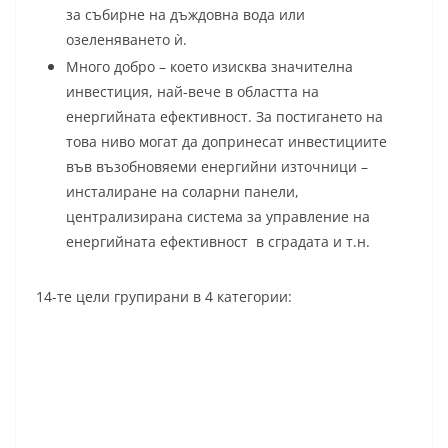
за събирне на дъждовна вода или
озеленяването ѝ.
Много добро – което изисква значителна
инвестиция, най-вече в областта на
енергийната ефективност. За постигането на
това ниво могат да допринесат инвестициите
във възобновяеми енергийни източници –
инсталиране на соларни панeли,
централизирана система за управление на
енергийната ефективност в сградата и т.н.
14-те цели групирани в 4 категории: