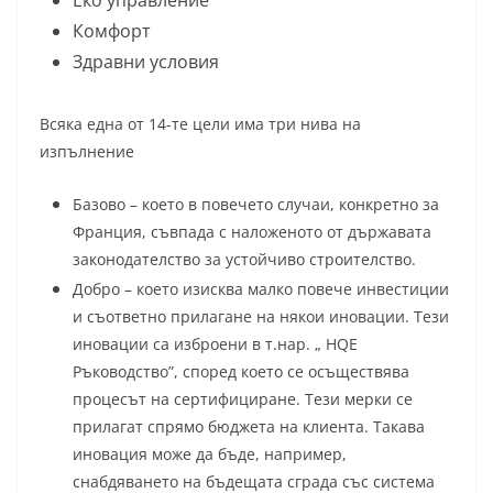
Комфорт
Здравни условия
Всяка една от 14-те цели има три нива на
изпълнение
Базово – което в повечето случаи, конкретно за
Франция, съвпада с наложеното от държавата
законодателство за устойчиво строителство.
Добро – което изисква малко повече инвестиции
и съответно прилагане на някои иновации. Tези
иновации са изброени в т.нар. „ HQE
Ръководство”, според което се осъществява
процесът на сертифициране. Тези мерки се
прилагат спрямо бюджета на клиента. Такава
иновация може да бъде, например,
снабдяването на бъдещата сграда със система