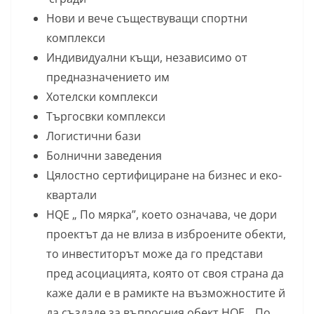
Нови и вече съществуващи спортни
комплекси
Индивидуални къщи, независимо от
предназначението им
Хотелски комплекси
Търгосвки комплекси
Логистични бази
Болнични заведения
Цялостно сертифициране на бизнес и еко-
квартали
HQE „ По мярка”, което означава, че дори
проектът да не влиза в изброените обекти,
то инвеститорът може да го представи
пред асоциацията, която от своя страна да
каже дали е в рамикте на възможностите й
да създаде за въпросния обект HQE „ По