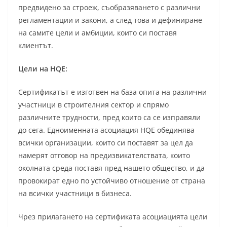
предвидено за строеж, съобразяването с различни
регламентации и закони, а след това и дефиниране
на самите цели и амбиции, които си поставя
клиентът.
Цели на HQE:
Сертификатът е изготвен на база опита на различни
участници в строителния сектор и спрямо
различните трудности, пред които са се изправяли
до сега. Едноименната асоциация HQE обединява
всички организации, които си поставят за цел да
намерят отговор на предизвикателствата, които
околната среда поставя пред нашето общество, и да
провокират едно по устойчиво отношение от страна
на всички участници в бизнеса.
Чрез прилагането на сертификата асоциацията цели