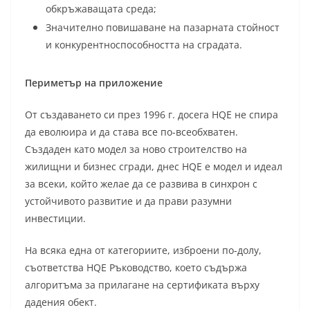
обкръжаващата среда;
Значително повишаване на пазарната стойност
и конкурентноспособността на сградата.
Периметър на приложение
От създаването си през 1996 г. досега HQE не спира
да еволюира и да става все по-всеобхватен.
Създаден като модел за ново строителство на
жилищни и бизнес сгради, днес HQE е модел и идеал
за всеки, който желае да се развива в синхрон с
устойчивото развитие и да прави разумни
инвестиции.
На всяка една от категориите, изброени по-долу,
съответства HQE Ръководство, което съдържа
алгоритъма за прилагане на сертификата върху
дадения обект.