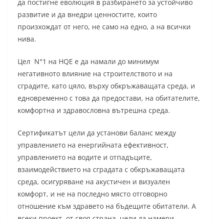
да постигне еволюция в разбирането за устойчиво
развитие и да внедри ценностите, които
произхождат от него, не само на едно, а на всички
нива.
Цел N°1 на HQE е да намали до минимум
негативното влияние на строителството и на
сградите, като цяло, върху обкръжаващата среда, и
едновременно с това да предостави, на обитателите,
комфортна и здравословна вътрешна среда.
Сертификатът цели да установи баланс между
управлението на енергийната ефективност,
управлението на водите и отпадъците,
взаимодействието на сградата с обкръжаващата
среда, осигуряване на акустичен и визуален
комфорт, и не на последно място отговорно
отношение към здравето на бъдещите обитатели. А
всеки проект, от своя страна, цели да намери