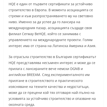
HQE е един от първите сертификати за устойчиво
строителство в Европа. В момента асоциацията се
стреми и към разпространяването му на световно
ниво. Именно за да успее да го лансира на
международния пазар, асоциацията създаде своя
филиал Cerway BeHQE, който се занимава с
управлението на международните проекти. Голям
интерес има от страна на Латинска Америка и Азия.
За отрасъла строителство в България сертификатът
HQE пресдставлява несъмнен интерес и може да се
прилага с лансираните вече немски DGNB и
английски BREEAM. След експерименталното им
прилгане в строителството и практическото
изясняване на техните качества и недостатъци,
може да се прецени кой тях отговаря най-пълно на
условията за устойчиво строителство и опазване на
околната среда.