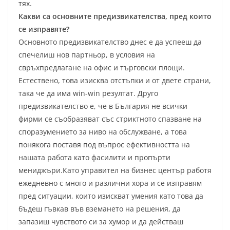
тях.
Какви са основните предизвикателства, пред които
се изправяте?
Основното предизвикателство днес е да успееш да
спечелиш нов партньор, в условия на
свръхпредлагане на офис и търговски площи.
Естествено, това изисква отстъпки и от двете страни,
така че да има win-win резултат. Друго
предизвикателство е, че в България не всички
фирми се съобразяват със стриктното спазване на
споразумението за ниво на обслужване, а това
понякога поставя под въпрос ефективността на
нашата работа като фасилити и пропърти
мениджъри.Като управител на бизнес център работя
ежедневно с много и различни хора и се изправям
пред ситуации, които изискват умения като това да
бъдеш гъвкав във вземането на решения, да
запазиш чувството си за хумор и да действаш