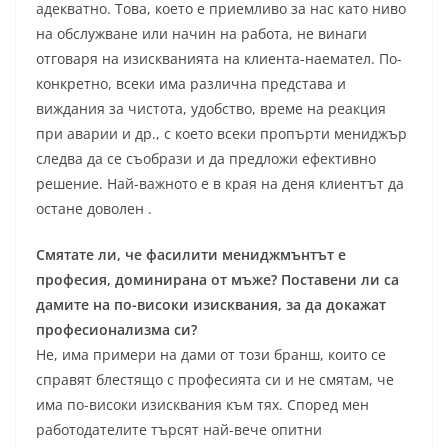
адекватно. Това, което е приемливо за нас като ниво
на обслужване или начин на работа, не винаги
отговаря на изискванията на клиента-наемател. По-
конкретно, всеки има различна представа и
виждания за чистота, удобство, време на реакция
при аварии и др., с което всеки пропърти мениджър
следва да се съобрази и да предложи ефективно
решение. Най-важното е в края на деня клиентът да
остане доволен .
Смятате ли, че фасилити мениджмънтът е
професия, доминирана от мъже? Поставени ли са
дамите на по-високи изисквания, за да докажат
професионализма си?
Не, има примери на дами от този бранш, които се
справят блестящо с професията си и не смятам, че
има по-високи изисквания към тях. Според мен
работодателите търсят най-вече опитни