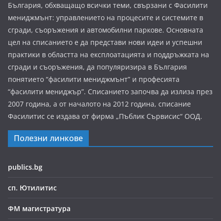
България, обхващащо всички теми, свързани с Фасилити
мениджмънт: управлението на процесите и системите в
сгради, съоръжения и автомобилни паркове. Основната
цел на списанието е да представи нови идеи и успешни
практики в областта на експлоатацията и поддръжката на
сгради и съоръжения, да популяризира в България
понятието “фасилити мениджмънт” и професията
“фасилити мениджър”. Списанието започва да излиза през
2007 година, а от началото на 2012 година, списание
Фасилитис се издава от фирма „Пъблик Сървисис“ ООД.
Полезни линкове
publics.bg
сп. Ютилитис
ФМ магистратура