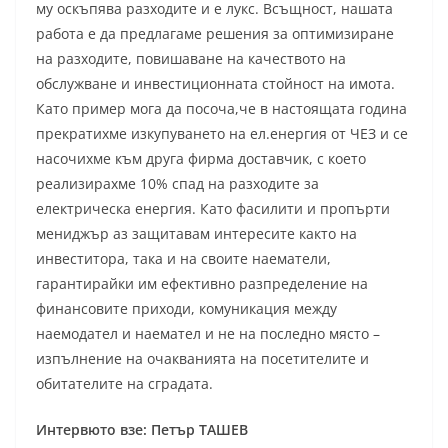
му оскъпява разходите и е лукс. Всъщност, нашата
работа е да предлагаме решения за оптимизиране
на разходите, повишаване на качеството на
обслужване и инвестиционната стойност на имота.
Като пример мога да посоча,че в настоящата година
прекратихме изкупуването на ел.енергия от ЧЕЗ и се
насочихме към друга фирма доставчик, с което
реализирахме 10% спад на разходите за
електрическа енергия. Като фасилити и пропърти
мениджър аз защитавам интересите както на
инвеститора, така и на своите наематели,
гарантирайки им ефективно разпределение на
финансовите приходи, комуникация между
наемодател и наемател и не на последно място –
изпълнение на очакванията на посетителите и
обитателите на сградата.
Интервюто взе: Петър ТАШЕВ