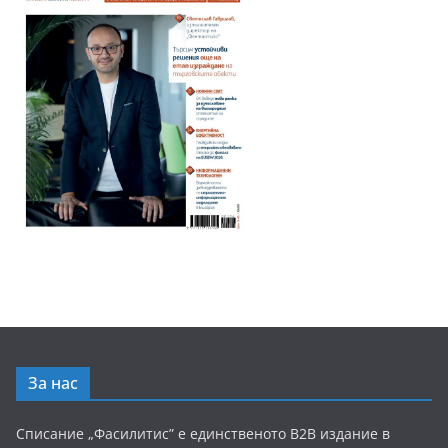
За нас
Списание „Фасилитис” е единственото B2B издание в