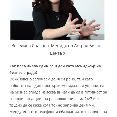
Веселина Спасова, Мениджър Астрал Бизнес
център
Как преминава един ваш ден като мениджър на
бизнес сграда?
Обикновено започвам деня си рано, тъй като
работата на един пропърти мениджър и управител
на бизнес сграда изисква винаги да си в готовност за
спешни ситуации, на разположение съм 24/7 и е
трудно да се каже кога точно започва деня ми.
Между многото телефонни обаждания, отговаряне на