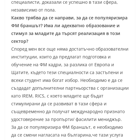
специалисти, доказали се успешно в тази сфера,
независимо от пола.
Какво трябва да се направи, за да се популяризира
ФМ браншът? Има ли адекватно образование и
стимул за младите да търсят реализация в този
сектор?
Според мен все още няма достатъчно образователни
институции, които да предлагат подготовка и
обучение на ФМ кадри, за разлика от Европа и
Щатите, където тези специалности са застъпени и
всеки студент има богат избор. Необходимо е да се
създадат допълнителни партньорства с организации
като IREM, RICS, с което младите ще бъдат
стимулирани да се развиват в тази сфера и
същевременно да получат международно признато
удостоверение за пропърти/ фасилити мениджър.
За да се популяризира ФМ браншът, е необходимо
да се смени нагласата на българина,че тази услуга