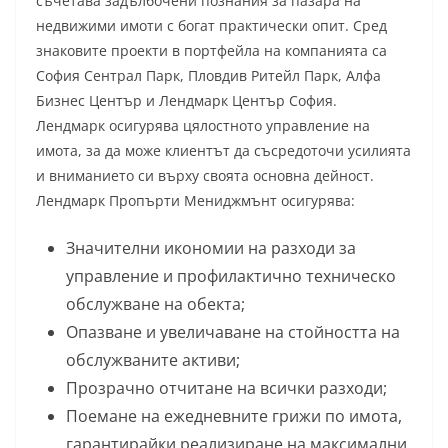
съчетава задълбочени познания за пазара на
недвижими имоти с богат практически опит. Сред
знаковите проекти в портфейла на компанията са
София Сентрал Парк, Пловдив Ритейл Парк, Алфа
Бизнес Център и Лендмарк Център София.
Лендмарк осигурява цялостното управление на
имота, за да може клиентът да съсредоточи усилията
и вниманието си върху своята основна дейност.
Лендмарк Пропърти Мениджмънт осигурява:
Значителни икономии на разходи за
управление и профилактично техническо
обслужване на обекта;
Опазване и увеличаване на стойността на
обслужваните активи;
Прозрачно отчитане на всички разходи;
Поемане на ежедневните грижи по имота,
гарантирайки реализиране на максимални