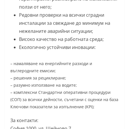
ползи от него;
Редовни проверки на всички сградни
инсталации за свеждане до минимум на
нежеланите аварийни ситуации;
Високо качество на работната среда;
Екологично устойчиви иновации:
– намаляване на енергийните разходи и
въглеродните емисии;
– решения за рециклиране;
– разумно използване на водите;
– комплексни Стандартни оперативни процедури
(СОП) за всички дейности, съчетани с оценки на база
Ключови показатели за изпълнение (KPI);
За контакти:
София 1000, ул. Шейново 7