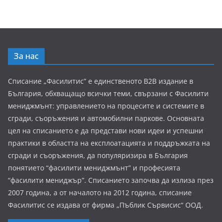
За нас
Списание „Фасилитис” е единственото B2B издание в
България, обхващащо всички теми, свързани с Фасилити
мениджмънт: управлението на процесите и системите в
сгради, съоръжения и автомобилни паркове. Основната
цел на списанието е да представи нови идеи и успешни
практики в областта на експлоатацията и поддръжката на
сгради и съоръжения, да популяризира в България
понятието “фасилити мениджмънт” и професията
“фасилити мениджър”. Списанието започва да излиза през
2007 година, а от началото на 2012 година, списание
Фасилитис се издава от фирма „Пъблик Сървисис“ ООД.