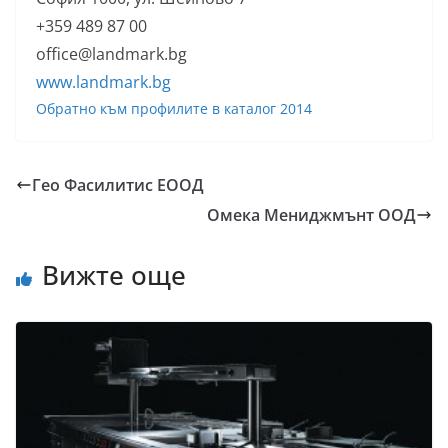
+359 489 87 00
office@landmark.bg
www.landmark.bg
Обратно към профилите в каталог 2014
Гео Фасилитис ЕООД
Омека Мениджмънт ООД
Вижте още