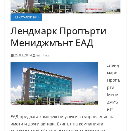
ФМ КАТАЛОГ 2014
Лендмарк Пропърти
Мениджмънт ЕАД
25.03.2014
facilities
„Ленд
марк
Пропъ
рти
Мени
джмъ
нт“
ЕАД предлага комплексни услуги за управление на
имоти и други активи. Екипът на компанията