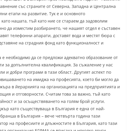
равнение със страните от Северна, Западна и Централна
лни етапи на развитие. Тук е и основното
 като нашата, тъй като ние се стараем да задоволим
но да изместим разбирането, че нашият отдел е съставен
тавят телефонни апарати, доставят вода и местят бюра с
едставяне на сградния фонд като функционалност и
 е необходимо да се предложи адекватно образование от
ти за допълнителна квалификация. За съжаление у нас
и и добри програми в тази област. Другият аспект по
вишаването на имиджа на професията, което би могло да
джъра в йерархията на организацията на предприятията и
щия и отговорности. Считам това за важно, тъй като
йност и за осъществяването на голям брой услуги.
жър като съществуваща в България е една от най-
 бранша в България – вече четвърта година тази
тор на професиите и длъжностите в България, като тази
ата организация БГФМА се вписаха и няколко други