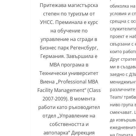
Притежава магистърска
обиколка на
степен по туризъм от
условия и с
срещна с ос
УНСС. Преминала е курс
служителите
на обучение по
проект е на
управление на сгради в
свързани с 
Бизнес парк Регенсбург,
които работя
Германия. Завършила е
Друг страте
MBA програма в
ми в създав
Технически университет
заедно с ДЗ
Виена „Professional MBA
мениджмънт.
различните 
Facility Management“ (Class
Team/ трябв
2007-2009). В момента
ниво група 
работи като ръководител
смекчават. 
отдел „Управление на
да извършва
собствеността и
ежедневните
автопарка“ Дирекция
на Групата.