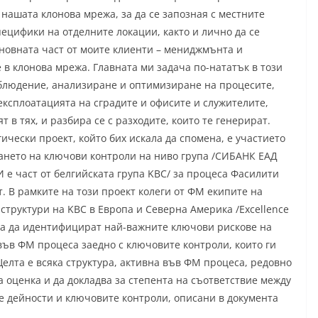
 нашата клонова мрежа, за да се запозная с местните
пецифики на отделните локации, както и лично да се
новната част от моите клиенти – мениджмънта и
 в клонова мрежа. Главната ми задача по-нататък в този
блюдение, анализиране и оптимизиране на процесите,
експлоатацията на сградите и офисите и служителите,
т в тях, и разбира се с разходите, които те генерират.
гически проект, който бих искала да спомена, е участието
ането на ключови контроли на ниво група /СИБАНК ЕАД
И е част от белгийската група KBC/ за процеса Фасилити
 В рамките на този проект колеги от ФМ екипите на
структури на KBC в Европа и Северна Америка /Excellence
а да идентифицират най-важните ключови рискове на
във ФМ процеса заедно с ключовите контроли, които ги
Целта е всяка структура, активна във ФМ процеса, редовно
 оценка и да докладва за степента на съответствие между
 дейности и ключовите контроли, описани в документа