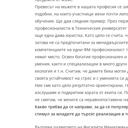
Превесът на мъжете в нашата професия се за
подобни, на които участници жени почти липс
обучения. Ще дам следния пример: През пер
професионалисти в Техническия университет Ви
още една дама юристка. Като цяло се счита, 
затова не са предпочитани за мениджърските 
компетенциите на едни ФМ професионалист тр
нямат място. Освен богатия професионален и
умения, както и специализации в много други
екология и т.н. Считам, че дамите биха могли
своята устойчивост на стрес и с уменията си
Ние сме като цяло резултатно ориентирани, г
изслушаме и подкрепим хората от екипа си. 
не смятам, че жените са неравнопоставени н
Какво трябва да се направи, за да се попу
стимул за младите да търсят реализация в т
Въпреки развитието на Фасилити Мениджмънт