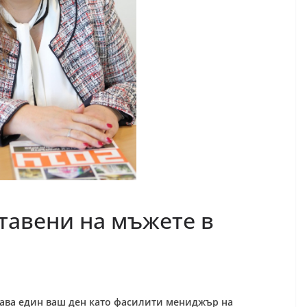
тавени на мъжете в
ава един ваш ден като фасилити мениджър на