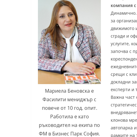
компания с
Динамично.
за организа
движимото и
сгради и оф
услугите, к
започва с п
кореспонден
ежедневните
срещи с кли
докладни за
експерти и 
Мариела Беновска е
Важна част 
Фасилити мениджър с
стратегичес
повече от 10 год. опит.
внедряванет
Работила е като
клонова мре
ръководител на екипа по
автопарка и
ФМ в Бизнес Парк София.
рамките на 