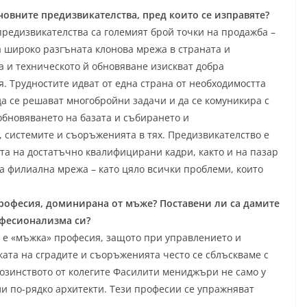
новните предизвикателства, пред които се изправяте?
редизвикателства са големият брой точки на продажба –
широко разгъната клонова мрежа в страната и
 и техническото й обновяване изискват добра
. Трудностите идват от една страна от необходимостта
а се решават многобройни задачи и да се комуникира с
 обновяването на базата и събирането и
, системите и съоръженията в тях. Предизвикателство е
та на достатъчно квалифицирани кадри, както и на пазар
ма филиална мрежа – като цяло всички проблеми, които
рофесия, доминирана от мъже? Поставени ли са дамите
офесионализма си?
а е «мъжка» професия, защото при управлението и
ата на сградите и съоръженията често се сблъскваме с
озинството от колегите Фасилити мениджъри не само у
ли по-рядко архитекти. Тези професии се упражняват