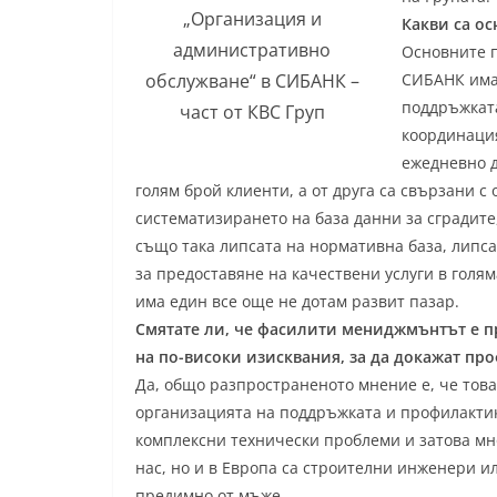
„Организация и
Какви са ос
административно
Основните п
СИБАНК има 
обслужване“ в СИБАНК –
поддръжката
част от КВС Груп
координация
ежедневно д
голям брой клиенти, а от друга са свързани с
систематизирането на база данни за сградите
също така липсата на нормативна база, липса
за предоставяне на качествени услуги в голя
има един все още не дотам развит пазар.
Смятате ли, че фасилити мениджмънтът е п
на по-високи изисквания, за да докажат пр
Да, общо разпространеното мнение е, че тов
организацията на поддръжката и профилактик
комплексни технически проблеми и затова мн
нас, но и в Европа са строителни инженери и
предимно от мъже.