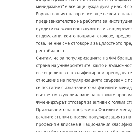
мениджмънт” е все още чужда дума у нас. В с
Европа нашият пазар е все още в своите нача
предизвикателство на работата за институция
нуждите на всеки наш служител и същевремен
от домакини, които поправят столове, предос
това, че ние сме отговорни за цялостното пр
рентабилност.
Считам, че за популяризацията на ФМ бранша
страна на университетите, както и възможнос
все още липсват квалифицирани преподавател
отношение на популяризацията свързвам с по
се постигне с изкачването на фасилити мени
съответното увеличаване на неговите правомо
ФМениджърът отговаря за активи с голяма сто
Признаването на професията Фасилити менид
важните стъпки в посока популяризацията на
професия е вписана в Националния класифика
година благодарение на усилията на браншов