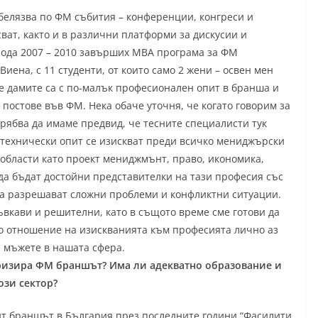
белязва по ФМ събития – конференции, конгреси и
ват, както и в различни платформи за дискусии и
иода 2007 – 2010 завърших MBA програма за ФМ
ена, с 11 студенти, от които само 2 жени – освен мен
че дамите са с по-малък професионален опит в бранша и
постове във ФМ. Нека обаче уточня, че когато говорим за
ябва да имаме предвид, че тесните специалисти тук
 технически опит се изискват преди всичко мениджърски
 области като проект мениджмънт, право, икономика,
 да бъдат достойни представителки на тази професия със
 да разрешават сложни проблеми и конфликтни ситуации.
ъвкави и решителни, като в същото време сме готови да
По отношение на изискванията към професията лично аз
а мъжете в нашата сфера.
ляризира ФМ браншът? Има ли адекватно образование и
ози сектор?
 браншът в България през последните години “Фасилити