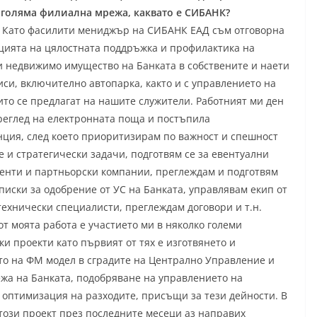
 голяма филиална мрежа, каквато е СИБАНК?
 Като фасилити мениджър на СИБАНК ЕАД съм отговорна
цията на цялостната поддръжка и профилактика на
 недвижимо имущество на Банката в собствените и наети
иси, включително автопарка, както и с управлението на
оито се предлагат на нашите служители. Работният ми ден
реглед на електронната поща и постъпила
ция, след което приоритизирам по важност и спешност
 и стратегически задачи, подготвям се за евентуални
енти и партньорски компании, преглеждам и подготвям
писки за одобрение от УС на Банката, управлявам екип от
технически специалисти, преглеждам договори и т.н.
от моята работа е участието ми в няколко големи
ки проекти като първият от тях е изготвянето и
о на ФМ модел в сградите на Централно Управление и
жа на Банката, подобряване на управлението на
 оптимизация на разходите, присъщи за тези дейности. В
този проект през последните месеци аз направих