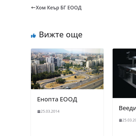
Хом Кеър БГ ЕООД
Вижте още
Енопта ЕООД
Веед
25.03.2014
25.03.2