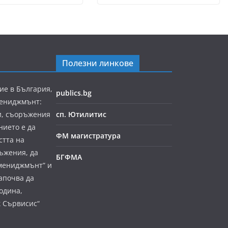
Полезни линкове
ие в България,
publics.bg
мениджмънт:
и, съоръжения
сп. Ютилитис
нието е да
ФМ магистратура
стта на
ъжения, да
БГФМА
мениджмънт” и
апочва да
година,
к Сървисис“