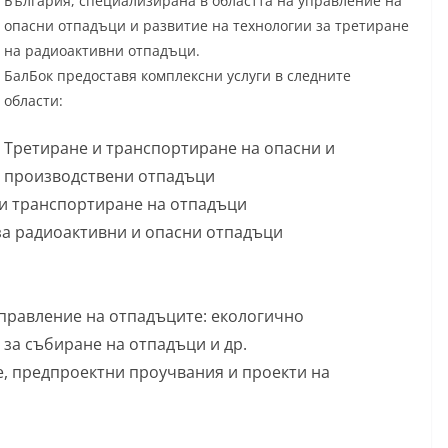
България, специализирана в областта на управление на
опасни отпадъци и развитие на технологии за третиране
на радиоактивни отпадъци.
БалБок предоставя комплексни услуги в следните
области:
Третиране и транспортиране на опасни и
производствени отпадъци
 и транспортиране на отпадъци
за радиоактивни и опасни отпадъци
управление на отпадъците: екологично
 за събиране на отпадъци и др.
, предпроектни проучвания и проекти на