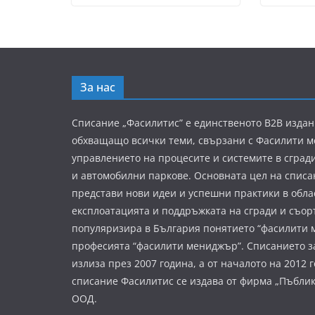
За нас
Списание „Фасилитис” е единственото B2B издан
обхващащо всички теми, свързани с Фасилити 
управлението на процесите и системите в сград
и автомобилни паркове. Основната цел на списа
представи нови идеи и успешни практики в обла
експлоатацията и поддръжката на сгради и съор
популяризира в България понятието “фасилити 
професията “фасилити мениджър”. Списанието з
излиза през 2007 година, а от началото на 2012 
списание Фасилитис се издава от фирма „Пъбли
ООД.