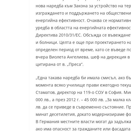
нова наредба към Закона за устройство на те
изграждането и поддържането на обществени
енергийна ефективност. Очаква се нормативни
уредба в областта на енергийната ефективнос
Директива 2010/31/ЕС. Обсъжда се въвеждане
и болници. Целта е още при проектирането на
определен период от време, като се въведе п
вчера Виолета Ангелиева, шеф на дирекция в
цитирана от в. „Преса“.
„Една такава наредба би имала смисъл, ако 
момента всяко училище прави ежегодно текущ
Стаматов, директор на 119-о СОУ в София. Ми
000 лв., а през 2012 г. – 45 000 лв. „За малка
лв. да се приведе в съвременно състояние. П
минат десетилетия, докато модернизираме фо
В Германия местните власти могат да задълж
ако има опасност за гражданите или фасадата