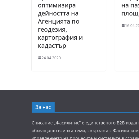
оптимизира
на па
дейността на
площи
Агенцията по
16.04.2
геодезия,
картография и
кадастър
24.04.2020
За нас
Списание „Фасилитис” е единственото B2B издан
обхващащо всички теми, свързани с Фасилити 
управлението на процесите и системите в сград