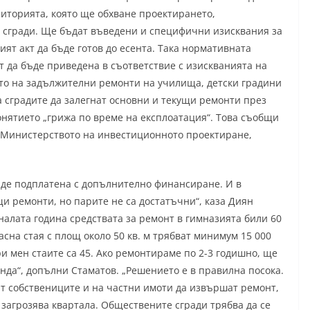
риторията, която ще обхване проектирането,
 сгради. Ще бъдат въведени и специфични изисквания за
ят акт да бъде готов до есента. Така нормативната
т да бъде приведена в съответствие с изискванията на
то на задължителни ремонти на училища, детски градини
 сградите да залегнат основни и текущи ремонти през
онятието „грижа по време на експлоатация“. Това съобщи
 Министерството на инвестиционното проектиране,
бъде подплатена с допълнително финансиране. И в
и ремонти, но парите не са достатъчни“, каза Диян
налата година средствата за ремонт в гимназията били 60
 класна стая с площ около 50 кв. м трябват минимум 15 000
ри мен стаите са 45. Ако ремонтираме по 2-3 годишно, ще
нда“, допълни Стаматов. „Решението е в правилна посока.
ат собствениците и на частни имоти да извършат ремонт,
 загрозява квартала. Обществените сгради трябва да се