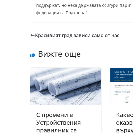
поддържат, но нека държавата осигури пари“
федерация в „Подкрепа“.
Красивият град зависи само от нас
Вижте още
С промени в
Какв
Устройствения
оказв
правилник се
върху