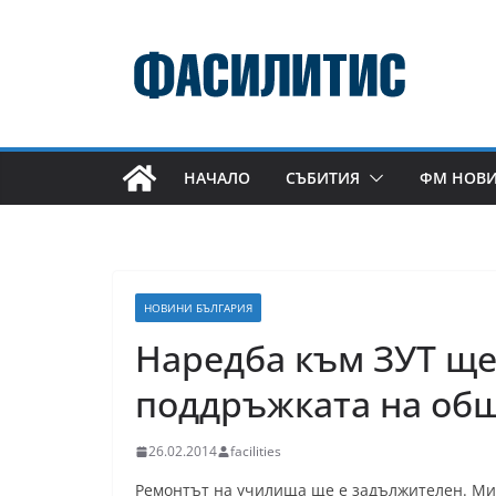
Skip
to
content
НАЧАЛО
СЪБИТИЯ
ФМ НОВ
НОВИНИ БЪЛГАРИЯ
Наредба към ЗУТ ще
поддръжката на общ
26.02.2014
facilities
Ремонтът на училища ще е задължителен. Ми