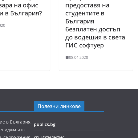
зара на офис
предоставя на
 в България?
студентите в
България
020
безплатен достъп
до водещия в света
ГИС софтуер
08.04.2020
Полезни линкове
ие в България,
publics.bg
мениджмънт:
и, съоръжения
сп. Ютилитис